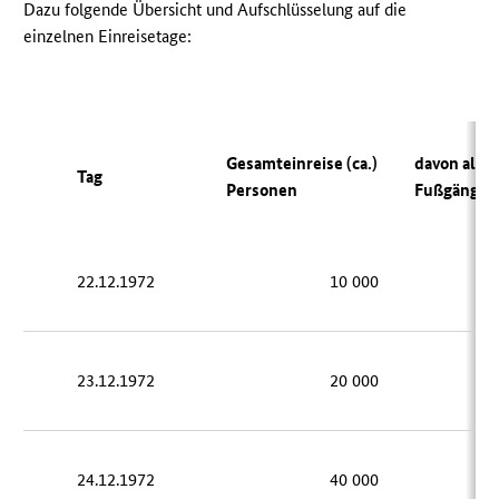
Dazu folgende Übersicht und Aufschlüsselung auf die
einzelnen Einreisetage:
Gesamteinreise (ca.)
davon als
Tag
Personen
Fußgänger (
22.12.1972
10 000
9
23.12.1972
20 000
17
24.12.1972
40 000
31