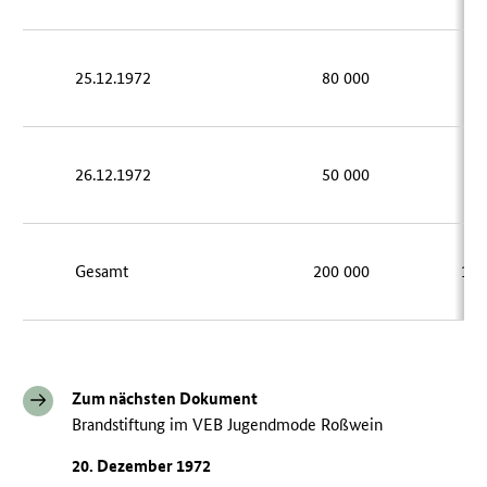
25.12.1972
80 000
58
26.12.1972
50 000
35
Gesamt
200 000
150
Zum nächsten Dokument
Brandstiftung im VEB Jugendmode Roßwein
20. Dezember 1972