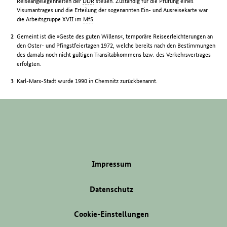
Reiseangelegenheiten der
DDR
stellen. Zuständig für die Prüfung eines
Visumantrages und die Erteilung der sogenannten Ein- und Ausreisekarte war
die Arbeitsgruppe XVII im
MfS
.
Gemeint ist die »Geste des guten Willens«, temporäre Reiseerleichterungen an
den Oster- und Pfingstfeiertagen 1972, welche bereits nach den Bestimmungen
des damals noch nicht gültigen Transitabkommens bzw. des Verkehrsvertrages
erfolgten.
Karl-Marx-Stadt wurde 1990 in Chemnitz zurückbenannt.
Impressum
Datenschutz
Cookie-Einstellungen