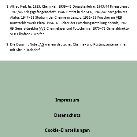
Alfred Keil, Jg. 1925, Chemiker, 1939–43 Drogistenlehre, 1943/44 Kriegsdienst,
1945/46 Kriegsgefangenschaft, 1946 Eintritt in die
SED
, 1946/47 nachgeholtes
Abitur, 1947–51 Studium der Chemie in Leipzig, 1951–55 Forscher im
VEB
Kunstseidenwerk Pirna, 1956–63 Leiter der Forschungsabteilung ebenda, 1963–
69 Generaldirektor
VVB
Chemiefaser und Fotochemie, 1970–75 Generaldirektor
VEB
Filmfabrik Wolfen.
Die Dynamit Nobel
AG
war ein deutsches Chemie- und Rüstungsunternehmen
mit Sitz in Troisdorf.
Impressum
Datenschutz
Cookie-Einstellungen