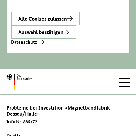
Alle Cookies zulassen
Auswahl bestätigen
Datenschutz
Zur
Hauptnav
Startseite
Probleme bei Investition »Magnetbandfabrik
Dessau/Halle«
Info Nr. 885/72