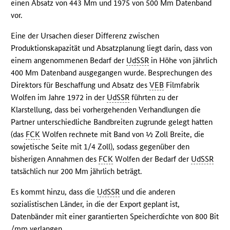
einen Absatz von 443 Mm und 1975 von 500 Mm Datenband
vor.
Eine der Ursachen dieser Differenz zwischen
Produktionskapazität und Absatzplanung liegt darin, dass von
einem angenommenen Bedarf der
UdSSR
in Höhe von jährlich
400 Mm Datenband ausgegangen wurde. Besprechungen des
Direktors für Beschaffung und Absatz des
VEB
Filmfabrik
Wolfen im Jahre 1972 in der
UdSSR
führten zu der
Klarstellung, dass bei vorhergehenden Verhandlungen die
Partner unterschiedliche Bandbreiten zugrunde gelegt hatten
(das
FCK
Wolfen rechnete mit Band von ½ Zoll Breite, die
sowjetische Seite mit 1/4 Zoll), sodass gegenüber den
bisherigen Annahmen des
FCK
Wolfen der Bedarf der
UdSSR
tatsächlich nur 200 Mm jährlich beträgt.
Es kommt hinzu, dass die
UdSSR
und die anderen
sozialistischen Länder, in die der Export geplant ist,
Datenbänder mit einer garantierten Speicherdichte von 800 Bit
/mm verlangen.