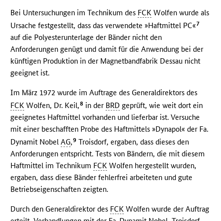
Bei Untersuchungen im Technikum des
FCK
Wolfen wurde als
7
Ursache festgestellt, dass das verwendete »Haftmittel PC«
auf die Polyesterunterlage der Bänder nicht den
Anforderungen genügt und damit für die Anwendung bei der
künftigen Produktion in der Magnetbandfabrik Dessau nicht
geeignet ist.
Im März 1972 wurde im Auftrage des Generaldirektors des
8
FCK
Wolfen, Dr. Keil,
in der
BRD
geprüft, wie weit dort ein
geeignetes Haftmittel vorhanden und lieferbar ist. Versuche
mit einer beschafften Probe des Haftmittels »Dynapol« der Fa.
9
Dynamit Nobel
AG
,
Troisdorf, ergaben, dass dieses den
Anforderungen entspricht. Tests von Bändern, die mit diesem
Haftmittel im Technikum
FCK
Wolfen hergestellt wurden,
ergaben, dass diese Bänder fehlerfrei arbeiteten und gute
Betriebseigenschaften zeigten.
Durch den Generaldirektor des
FCK
Wolfen wurde der Auftrag
erteilt, Verhandlungen mit der Fa. Dynamit Nobel, Troisdorf,