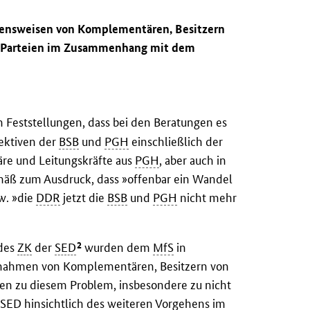
tensweisen von Komplementären, Besitzern
r Parteien im Zusammenhang mit dem
en Feststellungen, dass bei den Beratungen es
pektiven der
BSB
und
PGH
einschließlich der
re und Leitungskräfte aus
PGH
, aber auch in
mäß zum Ausdruck, dass »offenbar ein Wandel
w. »die
DDR
jetzt die
BSB
und
PGH
nicht mehr
2
 des
ZK
der
SED
wurden dem
MfS
in
nahmen von Komplementären, Besitzern von
ien zu diesem Problem, insbesondere zu nicht
r
SED
hinsichtlich des weiteren Vorgehens im