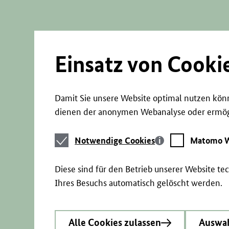
Direkt
zum
Seiteninhalt
springen
Einsatz von Cooki
Damit Sie unsere Website optimal nutzen könn
dienen der anonymen Webanalyse oder ermögl
Notwendige
Matomo
Notwendige Cookies
Matomo W
Cookies
Webstatistik
Diese sind für den Betrieb unserer Website t
Ihres Besuchs automatisch gelöscht werden.
Alle Cookies zulassen
Auswah