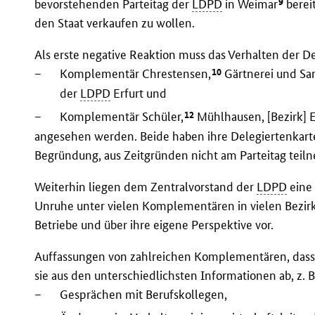
9
bevorstehenden Parteitag der
LDPD
in Weimar
bereit
den Staat verkaufen zu wollen.
Als erste negative Reaktion muss das Verhalten der D
10
–
Komplementär Chrestensen,
Gärtnerei und Sa
der
LDPD
Erfurt und
12
–
Komplementär Schüler,
Mühlhausen, [Bezirk] E
angesehen werden. Beide haben ihre Delegiertenkar
Begründung, aus Zeitgründen nicht am Parteitag tei
Weiterhin liegen dem Zentralvorstand der
LDPD
eine 
Unruhe unter vielen Komplementären in vielen Bezir
Betriebe und über ihre eigene Perspektive vor.
Auffassungen von zahlreichen Komplementären, dass ih
sie aus den unterschiedlichsten Informationen ab, z. B
–
Gesprächen mit Berufskollegen,