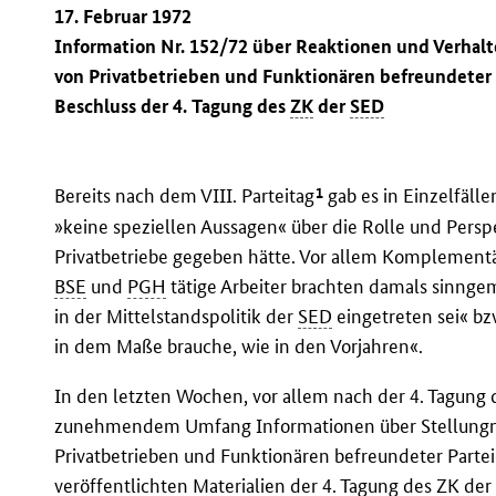
17. Februar 1972
Information Nr. 152/72 über Reaktionen und Verhal
von Privatbetrieben und Funktionären befreundete
Beschluss der 4. Tagung des
ZK
der
SED
1
Bereits nach dem VIII. Parteitag
gab es in Einzelfäll
»keine speziellen Aussagen« über die Rolle und Pers
Privatbetriebe gegeben hätte. Vor allem Komplementä
BSE
und
PGH
tätige Arbeiter brachten damals sinnge
in der Mittelstandspolitik der
SED
eingetreten sei« bz
in dem Maße brauche, wie in den Vorjahren«.
In den letzten Wochen, vor allem nach der 4. Tagung
zunehmendem Umfang Informationen über Stellung
Privatbetrieben und Funktionären befreundeter Parte
veröffentlichten Materialien der 4. Tagung des
ZK
de