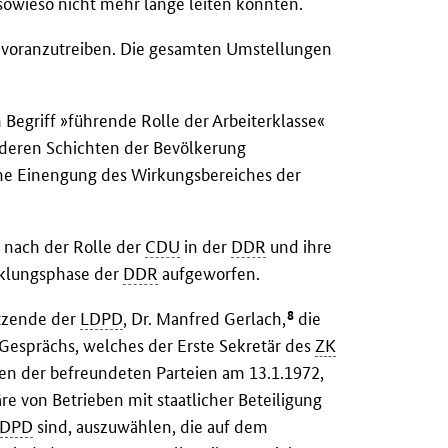
 sowieso nicht mehr lange leiten könnten.
h voranzutreiben. Die gesamten Umstellungen
Begriff »führende Rolle der Arbeiterklasse«
anderen Schichten der Bevölkerung
ne Einengung des Wirkungsbereiches der
 nach der Rolle der
CDU
in der
DDR
und ihre
cklungsphase der
DDR
aufgeworfen.
8
tzende der
LDPD
, Dr. Manfred Gerlach,
die
Gesprächs, welches der Erste Sekretär des
ZK
den der befreundeten Parteien am 13.1.1972,
re von Betrieben mit staatlicher Beteiligung
LDPD
sind, auszuwählen, die auf dem