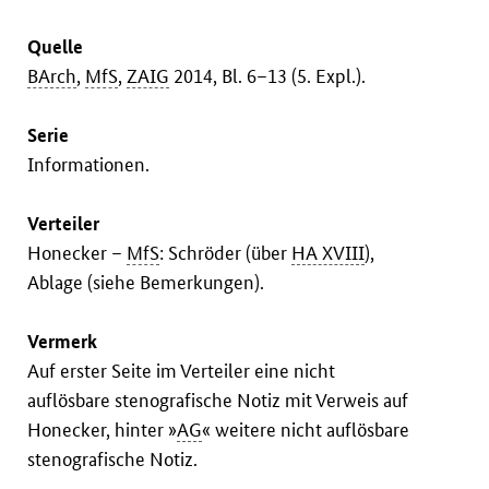
Quelle
BArch
,
MfS
,
ZAIG
2014, Bl. 6–13 (5. Expl.).
Serie
Informationen.
Verteiler
Honecker –
MfS
: Schröder (über
HA XVIII
),
Ablage (siehe Bemerkungen).
Vermerk
Auf erster Seite im Verteiler eine nicht
auflösbare stenografische Notiz mit Verweis auf
Honecker, hinter »
AG
« weitere nicht auflösbare
stenografische Notiz.