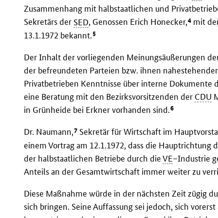
Zusammenhang mit halbstaatlichen und Privatbetrie
4
Sekretärs der
SED
, Genossen Erich Honecker,
mit de
5
13.1.1972 bekannt.
Der Inhalt der vorliegenden Meinungsäußerungen deut
der befreundeten Parteien bzw. ihnen nahestehende
Privatbetrieben Kenntnisse über interne Dokumente d
eine Beratung mit den Bezirksvorsitzenden der
CDU
M
6
in Grünheide bei Erkner vorhanden sind.
7
Dr. Naumann,
Sekretär für Wirtschaft im Hauptvorst
einem Vortrag am 12.1.1972, dass die Hauptrichtung 
der halbstaatlichen Betriebe durch die
VE
–Industrie g
Anteils an der Gesamtwirtschaft immer weiter zu verr
Diese Maßnahme würde in der nächsten Zeit zügig du
sich bringen. Seine Auffassung sei jedoch, sich vorer