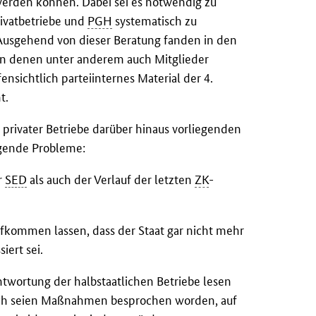
 werden können. Dabei sei es notwendig zu
Privatbetriebe und
PGH
systematisch zu
Ausgehend von dieser Beratung fanden in den
an denen unter anderem auch Mitglieder
nsichtlich parteiinternes Material der 4.
t.
privater Betriebe darüber hinaus vorliegenden
lgende Probleme:
r
SED
als auch der Verlauf der letzten
ZK
-
fkommen lassen, dass der Staat gar nicht mehr
iert sei.
ntwortung der halbstaatlichen Betriebe lesen
tlich seien Maßnahmen besprochen worden, auf