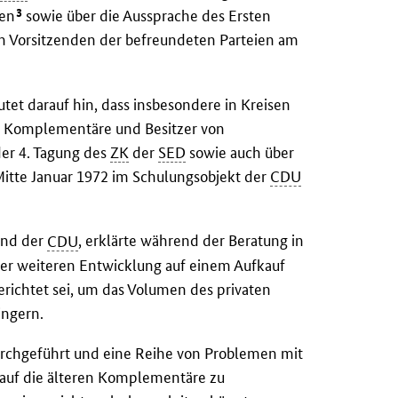
3
ben
sowie über die Aussprache des Ersten
n Vorsitzenden der befreundeten Parteien am
et darauf hin, dass insbesondere in Kreisen
r Komplementäre und Besitzer von
er 4. Tagung des
ZK
der
SED
sowie auch über
itte Januar 1972 im Schulungsobjekt der
CDU
and der
CDU
, erklärte während der Beratung in
der weiteren Entwicklung auf einem Aufkauf
erichtet sei, um das Volumen des privaten
ingern.
rchgeführt und eine Reihe von Problemen mit
st auf die älteren Komplementäre zu