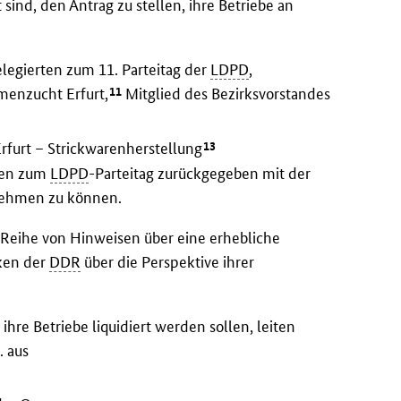
 sind, den Antrag zu stellen, ihre Betriebe an
elegierten zum 11. Parteitag der
LDPD
,
11
menzucht Erfurt,
Mitglied des Bezirksvorstandes
13
rfurt – Strickwarenherstellung
ten zum
LDPD
-Parteitag zurückgegeben mit der
lnehmen zu können.
Reihe von Hinweisen über eine erhebliche
ken der
DDR
über die Perspektive ihrer
re Betriebe liquidiert werden sollen, leiten
. aus