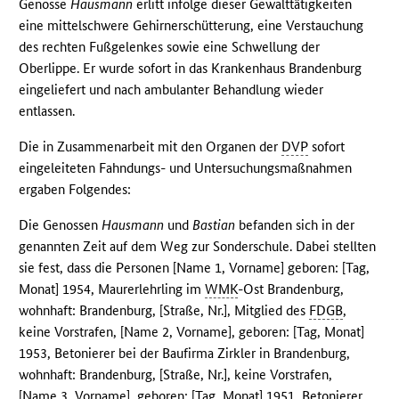
Genosse
Hausmann
erlitt infolge dieser Gewalttätigkeiten
eine mittelschwere Gehirnerschütterung, eine Verstauchung
des rechten Fußgelenkes sowie eine Schwellung der
Oberlippe. Er wurde sofort in das Krankenhaus Brandenburg
eingeliefert und nach ambulanter Behandlung wieder
entlassen.
Die in Zusammenarbeit mit den Organen der
DVP
sofort
eingeleiteten Fahndungs- und Untersuchungsmaßnahmen
ergaben Folgendes:
Die Genossen
Hausmann
und
Bastian
befanden sich in der
genannten Zeit auf dem Weg zur Sonderschule. Dabei stellten
sie fest, dass die Personen [Name 1, Vorname] geboren: [Tag,
Monat] 1954, Maurerlehrling im
WMK
-Ost Brandenburg,
wohnhaft: Brandenburg, [Straße, Nr.], Mitglied des
FDGB
,
keine Vorstrafen, [Name 2, Vorname], geboren: [Tag, Monat]
1953, Betonierer bei der Baufirma Zirkler in Brandenburg,
wohnhaft: Brandenburg, [Straße, Nr.], keine Vorstrafen,
[Name 3, Vorname], geboren: [Tag, Monat] 1951, Betonierer