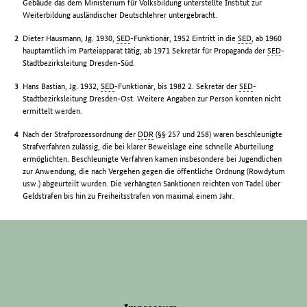
Gebäude das dem Ministerium für Volksbildung unterstellte Institut zur
Weiterbildung ausländischer Deutschlehrer untergebracht.
Dieter Hausmann, Jg. 1930,
SED
-Funktionär, 1952 Eintritt in die
SED
, ab 1960
hauptamtlich im Parteiapparat tätig, ab 1971 Sekretär für Propaganda der
SED
-
Stadtbezirksleitung Dresden-Süd.
Hans Bastian, Jg. 1932,
SED
-Funktionär, bis 1982 2. Sekretär der
SED
-
Stadtbezirksleitung Dresden-Ost. Weitere Angaben zur Person konnten nicht
ermittelt werden.
Nach der Strafprozessordnung der
DDR
(§§ 257 und 258) waren beschleunigte
Strafverfahren zulässig, die bei klarer Beweislage eine schnelle Aburteilung
ermöglichten. Beschleunigte Verfahren kamen insbesondere bei Jugendlichen
zur Anwendung, die nach Vergehen gegen die öffentliche Ordnung (Rowdytum
usw.) abgeurteilt wurden. Die verhängten Sanktionen reichten von Tadel über
Geldstrafen bis hin zu Freiheitsstrafen von maximal einem Jahr.