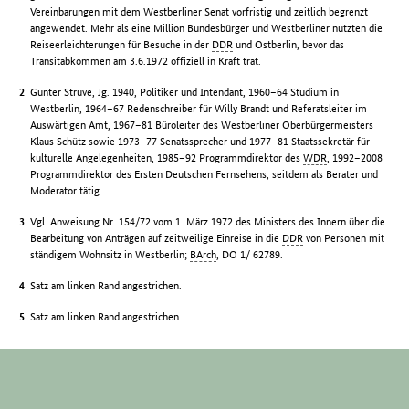
Vereinbarungen mit dem Westberliner Senat vorfristig und zeitlich begrenzt
angewendet. Mehr als eine Million Bundesbürger und Westberliner nutzten die
Reiseerleichterungen für Besuche in der
DDR
und Ostberlin, bevor das
Transitabkommen am 3.6.1972 offiziell in Kraft trat.
Günter Struve, Jg. 1940, Politiker und Intendant, 1960–64 Studium in
Westberlin, 1964–67 Redenschreiber für Willy Brandt und Referatsleiter im
Auswärtigen Amt, 1967–81 Büroleiter des Westberliner Oberbürgermeisters
Klaus Schütz sowie 1973–77 Senatssprecher und 1977–81 Staatssekretär für
kulturelle Angelegenheiten, 1985–92 Programmdirektor des
WDR
, 1992–2008
Programmdirektor des Ersten Deutschen Fernsehens, seitdem als Berater und
Moderator tätig.
Vgl. Anweisung Nr. 154/72 vom 1. März 1972 des Ministers des Innern über die
Bearbeitung von Anträgen auf zeitweilige Einreise in die
DDR
von Personen mit
ständigem Wohnsitz in Westberlin;
BArch
, DO 1/ 62789.
Satz am linken Rand angestrichen.
Satz am linken Rand angestrichen.