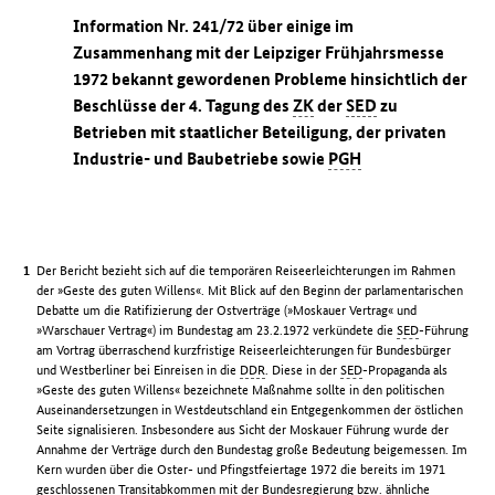
Information Nr. 241/72 über einige im
Zusammenhang mit der Leipziger Frühjahrsmesse
1972 bekannt gewordenen Probleme hinsichtlich der
Beschlüsse der 4. Tagung des
ZK
der
SED
zu
Betrieben mit staatlicher Beteiligung, der privaten
Industrie- und Baubetriebe sowie
PGH
Der Bericht bezieht sich auf die temporären Reiseerleichterungen im Rahmen
der »Geste des guten Willens«. Mit Blick auf den Beginn der parlamentarischen
Debatte um die Ratifizierung der Ostverträge (»Moskauer Vertrag« und
»Warschauer Vertrag«) im Bundestag am 23.2.1972 verkündete die
SED
-Führung
am Vortrag überraschend kurzfristige Reiseerleichterungen für Bundesbürger
und Westberliner bei Einreisen in die
DDR
. Diese in der
SED
-Propaganda als
»Geste des guten Willens« bezeichnete Maßnahme sollte in den politischen
Auseinandersetzungen in Westdeutschland ein Entgegenkommen der östlichen
Seite signalisieren. Insbesondere aus Sicht der Moskauer Führung wurde der
Annahme der Verträge durch den Bundestag große Bedeutung beigemessen. Im
Kern wurden über die Oster- und Pfingstfeiertage 1972 die bereits im 1971
geschlossenen Transitabkommen mit der Bundesregierung bzw. ähnliche