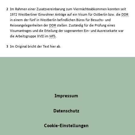
Im Rahmen einer Zusatzvereinbarung zum Viermächteabkommen konnten seit
1972 Westberliner Einwohner Anträge auf ein Visum für Ostberlin bzw. die
DDR
in einem der fünf in Westberlin befindlichen Büros für Besuchs- und
Reiseangelegenheiten der
DDR
stellen. Zuständig für die Prüfung eines
Visumantrages und die Erteilung der sogenannten Ein- und Ausreisekarte war
die Arbeitsgruppe XVII im
MfS
.
Im Original bricht der Text hier ab.
Impressum
Datenschutz
Cookie-Einstellungen