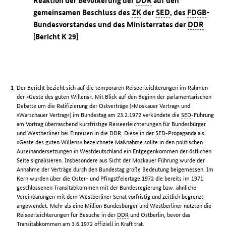
Reaktion der Bevölkerung der
DDR
auf den
gemeinsamen Beschluss des
ZK
der
SED
, des
FDGB
-
Bundesvorstandes und des Ministerrates der
DDR
[Bericht K 29]
Der Bericht bezieht sich auf die temporären Reiseerleichterungen im Rahmen
der »Geste des guten Willens«. Mit Blick auf den Beginn der parlamentarischen
Debatte um die Ratifizierung der Ostverträge (»Moskauer Vertrag« und
»Warschauer Vertrag«) im Bundestag am 23.2.1972 verkündete die
SED
-Führung
am Vortrag überraschend kurzfristige Reiseerleichterungen für Bundesbürger
und Westberliner bei Einreisen in die
DDR
. Diese in der
SED
-Propaganda als
»Geste des guten Willens« bezeichnete Maßnahme sollte in den politischen
Auseinandersetzungen in Westdeutschland ein Entgegenkommen der östlichen
Seite signalisieren. Insbesondere aus Sicht der Moskauer Führung wurde der
Annahme der Verträge durch den Bundestag große Bedeutung beigemessen. Im
Kern wurden über die Oster- und Pfingstfeiertage 1972 die bereits im 1971
geschlossenen Transitabkommen mit der Bundesregierung bzw. ähnliche
Vereinbarungen mit dem Westberliner Senat vorfristig und zeitlich begrenzt
angewendet. Mehr als eine Million Bundesbürger und Westberliner nutzten die
Reiseerleichterungen für Besuche in der
DDR
und Ostberlin, bevor das
Transitabkommen am 3.6.1972 offiziell in Kraft trat.