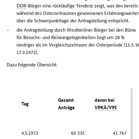
DDR
-Bürger eine rückläufige Tendenz zeigt, was den bereits
während des Osterzeitraumes gewonnenen Erfahrungswerte
über die Schwerpunkttage der Antragstellung entspricht.
–
die Antragstellung durch Westberliner Bürger bei den Büros
für Besuchs- und Reiseangelegenheiten liegt um 28 %
niedriger als im Vergleichszeitraum der Osterperiode (15.3. b
17.3.1972).
Dazu folgende Übersicht:
Gesamt
davon bei
b
Tag
Anträge
VPKÄ
/
VPI
4.5.1972
60 335
41 767