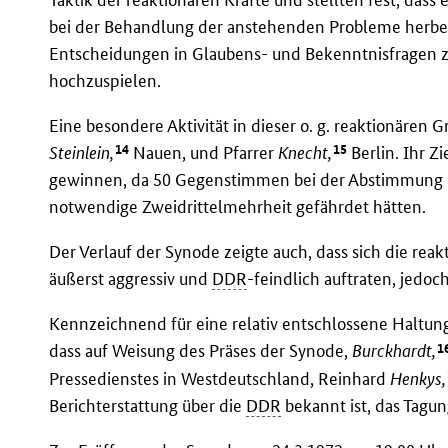
bei der Behandlung der anstehenden Probleme herbei
Entscheidungen in Glaubens- und Bekenntnisfragen z
hochzuspielen.
Eine besondere Aktivität in dieser o. g. reaktionären
14
15
Steinlein,
Nauen, und Pfarrer
Knecht,
Berlin. Ihr Z
gewinnen, da 50 Gegenstimmen bei der Abstimmung ü
notwendige Zweidrittelmehrheit gefährdet hätten.
Der Verlauf der Synode zeigte auch, dass sich die reak
äußerst aggressiv und
DDR
-feindlich auftraten, jed
Kennzeichnend für eine relativ entschlossene Haltung
1
dass auf Weisung des Präses der Synode,
Burckhardt,
Pressedienstes in Westdeutschland, Reinhard
Henkys,
Berichterstattung über die
DDR
bekannt ist, das Tagu