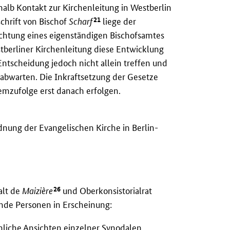
alb Kontakt zur Kirchenleitung in Westberlin
21
chrift von Bischof
Scharf
liege der
nrichtung eines eigenständigen Bischofsamtes
tberliner Kirchenleitung diese Entwicklung
Entscheidung jedoch nicht allein treffen und
abwarten. Die Inkraftsetzung der Gesetze
emzufolge erst danach erfolgen.
nung der Evangelischen Kirche in Berlin-
26
alt de
Maizière
und Oberkonsistorialrat
nde Personen in Erscheinung:
liche Ansichten einzelner Synodalen