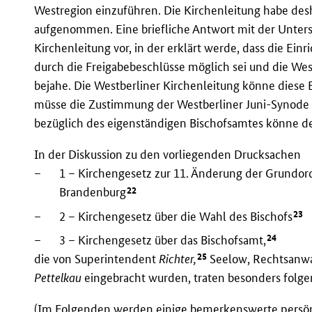
Westregion einzuführen. Die Kirchenleitung habe desh
aufgenommen. Eine briefliche Antwort mit der Unters
Kirchenleitung vor, in der erklärt werde, dass die Ei
durch die Freigabebeschlüsse möglich sei und die Wes
bejahe. Die Westberliner Kirchenleitung könne diese 
müsse die Zustimmung der Westberliner Juni-Synode 
bezüglich des eigenständigen Bischofsamtes könne d
In der Diskussion zu den vorliegenden Drucksachen
–
1 – Kirchengesetz zur 11. Änderung der Grundord
22
Brandenburg
23
–
2 – Kirchengesetz über die Wahl des Bischofs
24
–
3 – Kirchengesetz über das Bischofsamt,
25
die von Superintendent
Richter,
Seelow, Rechtsanw
Pettelkau
eingebracht wurden, traten besonders folge
(Im Folgenden werden einige bemerkenswerte persön