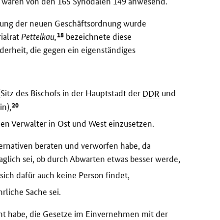
r waren von den 165 Synodalen 149 anwesend.
dlung der neuen Geschäftsordnung wurde
18
ialrat
Pettelkau,
bezeichnete diese
derheit, die gegen ein eigenständiges
Sitz des Bischofs in der Hauptstadt der
DDR
und
20
n),
nen Verwalter in Ost und West einzusetzen.
lternativen beraten und verworfen habe, da
raglich sei, ob durch Abwarten etwas besser werde,
sich dafür auch keine Person findet,
rliche Sache sei.
icht habe, die Gesetze im Einvernehmen mit der