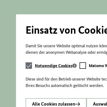
Direkt
zum
Seiteninhalt
springen
Einsatz von Cooki
Damit Sie unsere Website optimal nutzen könn
dienen der anonymen Webanalyse oder ermögl
Notwendige
Matomo
Notwendige Cookies
Matomo W
Cookies
Webstatistik
Diese sind für den Betrieb unserer Website t
Ihres Besuchs automatisch gelöscht werden.
Alle Cookies zulassen
Auswah