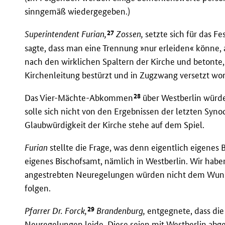
sinngemäß wiedergegeben.)
27
Superintendent Furian,
Zossen,
setzte sich für das Fe
sagte, dass man eine Trennung »nur erleiden« könne, ab
nach den wirklichen Spaltern der Kirche und betonte, 
Kirchenleitung bestürzt und in Zugzwang versetzt wor
28
Das Vier-Mächte-Abkommen
über Westberlin würd
solle sich nicht von den Ergebnissen der letzten Syno
Glaubwürdigkeit der Kirche stehe auf dem Spiel.
Furian
stellte die Frage, was denn eigentlich eigenes 
eigenes Bischofsamt, nämlich in Westberlin. Wir habe
angestrebten Neuregelungen würden nicht dem Wuns
folgen.
29
Pfarrer Dr. Forck,
Brandenburg,
entgegnete, dass die
Neuregelungen leide. Diese seien mit Westberlin abge