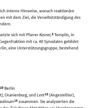
ich interne Hinweise, wonach reaktionäre
n mit dem Ziel, die Verselbstständigung des
indern.
5
tzte sich mit Pfarrer
Kasner,
Templin, in
e Gegenfraktion mit ca. 40 Synodalen gebildet
rlin, eine Unterstützungsgruppe, bestehend
10
Berlin
12
t), Oranienburg, und
Lent
(Angestellter),
13
Paulinum
zusammen. Sie analysierten die
es das Ziel dieser Aktivitäten sei, Verzögerungen