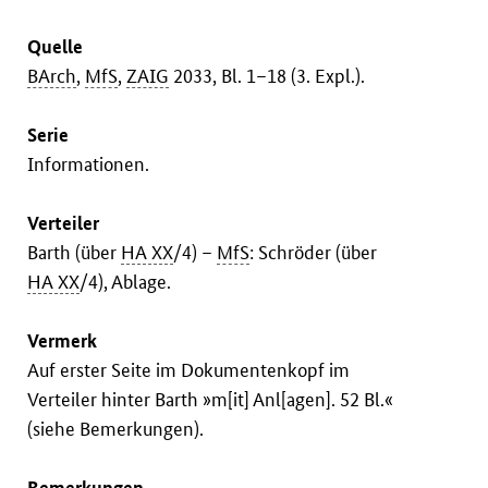
Quelle
BArch
,
MfS
,
ZAIG
2033, Bl. 1–18 (3. Expl.).
Serie
Informationen.
Verteiler
Barth (über
HA XX
/4) –
MfS
: Schröder (über
HA XX
/4), Ablage.
Vermerk
Auf erster Seite im Dokumentenkopf im
Verteiler hinter Barth »m[it] Anl[agen]. 52 Bl.«
(siehe Bemerkungen).
Bemerkungen