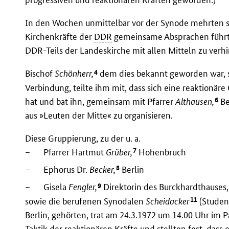
In den Wochen unmittelbar vor der Synode mehrten s
Kirchenkräfte der
DDR
gemeinsame Absprachen führte
DDR
-Teils der Landeskirche mit allen Mitteln zu verh
4
Bischof
Schönherr,
dem dies bekannt geworden war, se
Verbindung, teilte ihm mit, dass sich eine reaktionär
6
hat und bat ihn, gemeinsam mit Pfarrer
Althausen,
Be
aus »Leuten der Mitte« zu organisieren.
Diese Gruppierung, zu der u. a.
7
–
Pfarrer Hartmut
Grüber,
Hohenbruch
8
–
Ephorus Dr.
Becker,
Berlin
9
–
Gisela
Fengler,
Direktorin des Burckhardthauses,
11
sowie die berufenen Synodalen
Scheidacker
(Studen
Berlin, gehörten, trat am 24.3.1972 um 14.00 Uhr im 
Taktik der reaktionären Kräfte und stellten fest, dass 