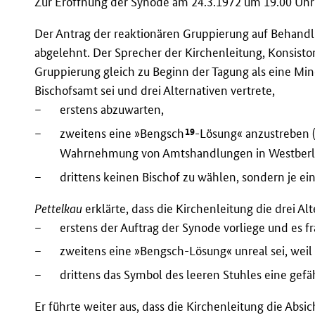
Zur Eröffnung der Synode am 24.3.1972 um 19.00 Uh
Der Antrag der reaktionären Gruppierung auf Behan
abgelehnt. Der Sprecher der Kirchenleitung, Konsistor
Gruppierung gleich zu Beginn der Tagung als eine Min
Bischofsamt sei und drei Alternativen vertrete,
–
erstens abzuwarten,
19
–
zweitens eine »Bengsch
-Lösung« anzustreben (
Wahrnehmung von Amtshandlungen in Westberli
–
drittens keinen Bischof zu wählen, sondern je ei
Pettelkau
erklärte, dass die Kirchenleitung die drei A
–
erstens der Auftrag der Synode vorliege und es f
–
zweitens eine »Bengsch-Lösung« unreal sei, weil 
–
drittens das Symbol des leeren Stuhles eine gefäh
Er führte weiter aus, dass die Kirchenleitung die Abs