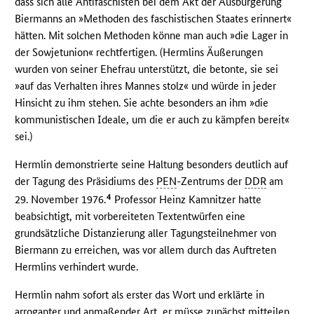
dass sich alle Antifaschisten bei dem Akt der Ausbürgerung
Biermanns an »Methoden des faschistischen Staates erinnert«
hätten. Mit solchen Methoden könne man auch »die Lager in
der Sowjetunion« rechtfertigen. (Hermlins Äußerungen
wurden von seiner Ehefrau unterstützt, die betonte, sie sei
»auf das Verhalten ihres Mannes stolz« und würde in jeder
Hinsicht zu ihm stehen. Sie achte besonders an ihm »die
kommunistischen Ideale, um die er auch zu kämpfen bereit«
sei.)
Hermlin demonstrierte seine Haltung besonders deutlich auf
der Tagung des Präsidiums des
PEN
-Zentrums der
DDR
am
4
29. November 1976.
Professor Heinz Kamnitzer hatte
beabsichtigt, mit vorbereiteten Textentwürfen eine
grundsätzliche Distanzierung aller Tagungsteilnehmer von
Biermann zu erreichen, was vor allem durch das Auftreten
Hermlins verhindert wurde.
Hermlin nahm sofort als erster das Wort und erklärte in
arroganter und anmaßender Art, er müsse zunächst mitteilen,