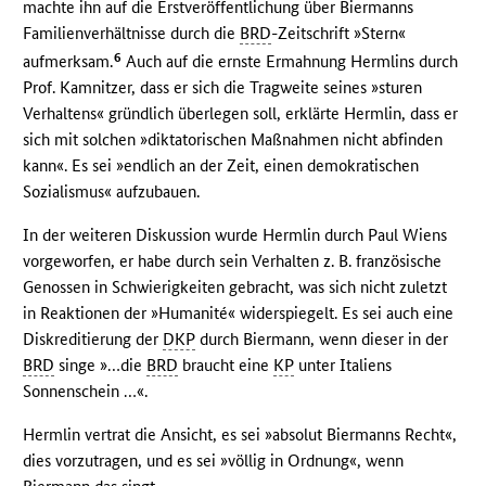
machte ihn auf die Erstveröffentlichung über Biermanns
Familienverhältnisse durch die
BRD
-Zeitschrift »Stern«
6
aufmerksam.
Auch auf die ernste Ermahnung Hermlins durch
Prof. Kamnitzer, dass er sich die Tragweite seines »sturen
Verhaltens« gründlich überlegen soll, erklärte Hermlin, dass er
sich mit solchen »diktatorischen Maßnahmen nicht abfinden
kann«. Es sei »endlich an der Zeit, einen demokratischen
Sozialismus« aufzubauen.
In der weiteren Diskussion wurde Hermlin durch Paul Wiens
vorgeworfen, er habe durch sein Verhalten z. B. französische
Genossen in Schwierigkeiten gebracht, was sich nicht zuletzt
in Reaktionen der »Humanité« widerspiegelt. Es sei auch eine
Diskreditierung der
DKP
durch Biermann, wenn dieser in der
BRD
singe »…die
BRD
braucht eine
KP
unter Italiens
Sonnenschein …«.
Hermlin vertrat die Ansicht, es sei »absolut Biermanns Recht«,
dies vorzutragen, und es sei »völlig in Ordnung«, wenn