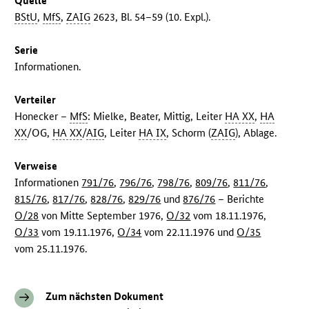
Quelle
BStU
,
MfS
,
ZAIG
2623, Bl. 54–59 (10. Expl.).
Serie
Informationen.
Verteiler
Honecker –
MfS
: Mielke, Beater, Mittig, Leiter
HA XX
,
HA
XX
/OG,
HA XX
/
AIG
, Leiter
HA IX
, Schorm (
ZAIG
), Ablage.
Verweise
Informationen
791/76
,
796/76
,
798/76
,
809/76
,
811/76
,
815/76
,
817/76
,
828/76
,
829/76
und
876/76
– Berichte
O/28
von Mitte September 1976,
O/32
vom 18.11.1976,
O/33
vom 19.11.1976,
O/34
vom 22.11.1976 und
O/35
vom 25.11.1976.
Zum nächsten Dokument