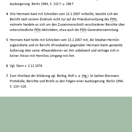
Ausbürgerung. Berlin 1994, S. 132 f. u. 188 f.
Wie Hermann Kant mit Schreiben vom 15.2.2007 mitteilte, bezieht sich der
Bericht nach seinem Eindruck nicht nur auf die Präsidiumssitzung des
PEN
,
vielmehr handele es sich um den Zusammenschnitt verschiedener Berichte über
unterschiedliche
PEN
-Aktivitäten, etwa auch die
PEN
-Generalversammlung.
Hermann Kant teilte mit Schreiben vom 15.2.2007 mit, die Stephan Hermlin
zugeordnete und im Bericht »Provokation gegenüber Hermann Kant« genannte
Äußerung über seine »Eheprobleme« sei ihm unbekannt und vertrage sich in
keiner Weise mit Hermlins Umgang mit ihm.
Vgl. Stern v. 2.12.1976.
Zum Wortlaut der Erklärung vgl. Berbig, Rolf u. a. (
Hg.
): In Sachen Biermann.
Protokolle, Berichte und Briefe zu den Folgen einer Ausbürgerung. Berlin 1994,
S. 110–118.