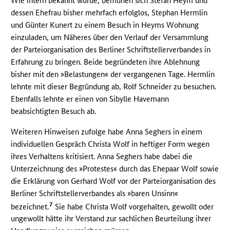
Wie intern bekannt wurde, bemühen sich Stefan Heym und
dessen Ehefrau bisher mehrfach erfolglos, Stephan Hermlin
und Günter Kunert zu einem Besuch in Heyms Wohnung
einzuladen, um Näheres über den Verlauf der Versammlung
der Parteiorganisation des Berliner Schriftstellerverbandes in
Erfahrung zu bringen. Beide begründeten ihre Ablehnung
bisher mit den »Belastungen« der vergangenen Tage. Hermlin
lehnte mit dieser Begründung ab, Rolf Schneider zu besuchen.
Ebenfalls lehnte er einen von Sibylle Havemann
beabsichtigten Besuch ab.
Weiteren Hinweisen zufolge habe Anna Seghers in einem
individuellen Gespräch Christa Wolf in heftiger Form wegen
ihres Verhaltens kritisiert. Anna Seghers habe dabei die
Unterzeichnung des »Protestes« durch das Ehepaar Wolf sowie
die Erklärung von Gerhard Wolf vor der Parteiorganisation des
Berliner Schriftstellerverbandes als »baren Unsinn«
7
bezeichnet.
Sie habe Christa Wolf vorgehalten, gewollt oder
ungewollt hätte ihr Verstand zur sachlichen Beurteilung ihrer