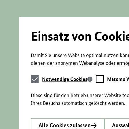
Direkt
zum
Seiteninhalt
springen
Einsatz von Cooki
Damit Sie unsere Website optimal nutzen könn
dienen der anonymen Webanalyse oder ermögl
Notwendige
Matomo
Notwendige Cookies
Matomo W
Cookies
Webstatistik
Diese sind für den Betrieb unserer Website t
Ihres Besuchs automatisch gelöscht werden.
Alle Cookies zulassen
Auswah