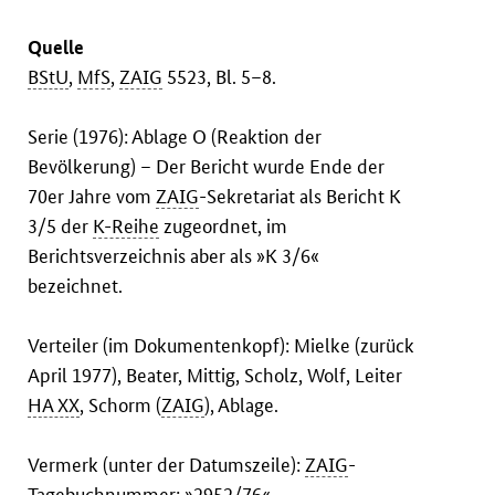
Quelle
BStU
,
MfS
,
ZAIG
5523, Bl. 5–8.
Serie (1976): Ablage O (Reaktion der
Bevölkerung) – Der Bericht wurde Ende der
70er Jahre vom
ZAIG
-Sekretariat als Bericht K
3/5 der
K-Reihe
zugeordnet, im
Berichtsverzeichnis aber als »K 3/6«
bezeichnet.
Verteiler (im Dokumentenkopf): Mielke (zurück
April 1977), Beater, Mittig, Scholz, Wolf, Leiter
HA XX
, Schorm (
ZAIG
), Ablage.
Vermerk (unter der Datumszeile):
ZAIG
-
Tagebuchnummer: »2952/76«.