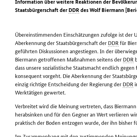
Information über weitere Reaktionen der Bevölkeru
Staatsbürgerschaft der
DDR
des Wolf Biermann [Beri
Übereinstimmenden Einschätzungen zufolge ist der
Aberkennung der Staatsbürgerschaft der
DDR
für Bie
geführten Diskussionen angestiegen. In der überwie
Biermann getroffenen Maßnahmen seitens der
DDR
b
dass unsere sozialistische Staatsmacht endlich gege
konsequent vorgeht. Die Aberkennung der Staatsbürg
einzig richtige Entscheidung der Regierung der
DDR
i
Werktätigen gewertet.
Verbreitet wird die Meinung vertreten, dass Biermann
herabsinken und für den Gegner an Wert verlieren 
praktisch der Boden entzogen wurde, der ihn bisher f
Im Zusammenhang mit den zustimmenden Meinungsäuß