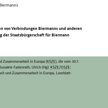
 Biermanns
nen von Verbindungen Biermanns und anderen
 der Staatsbürgerschaft für Biermann
und Zusammenarbeit in Europa (
KSZE
), die vom 30.7.
hlussakte Fastenrath, Ulrich (Hg):
KSZE
/
OSZE
:
eit und Zusammenarbeit in Europa, Loseblatt-
n in der Information
791/76
.
89/76
.