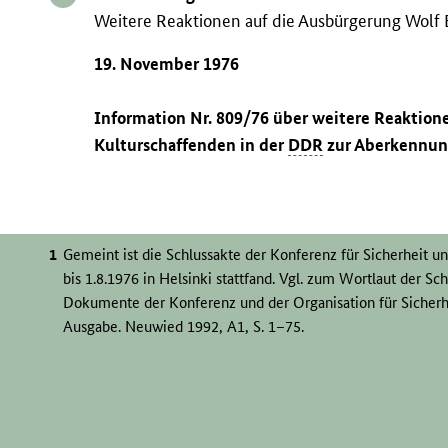
Weitere Reaktionen auf die Ausbürgerung Wolf
19. November 1976
Information Nr. 809/76 über weitere Reaktio
Kulturschaffenden in der
DDR
zur Aberkennung
Gemeint ist die Schlussakte der Konferenz für Sicherheit 
bis 1.8.1976 in Helsinki stattfand. Vgl. zum Wortlaut der Sc
Dokumente der Konferenz und der Organisation für Sicherh
Ausgabe. Neuwied 1992, A1, S. 1–75.
Vgl. dazu die entsprechenden Äußerungen Biermanns in Köl
Vgl. zum Ausschluss Kunzes die Informationen
765/76
u.
7