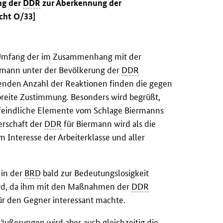
ng der
DDR
zur Aberkennung der
cht O/33]
 Umfang der im Zusammenhang mit der
rmann unter der Bevölkerung der
DDR
genden Anzahl der Reaktionen finden die gegen
reite Zustimmung. Besonders wird begrüßt,
n feindliche Elemente vom Schlage Biermanns
erschaft der
DDR
für Biermann wird als die
m Interesse der Arbeiterklasse und aller
 in der
BRD
bald zur Bedeutungslosigkeit
wird, da ihm mit den Maßnahmen der
DDR
ür den Gegner interessant machte.
erungen wird aber auch gleichzeitig die