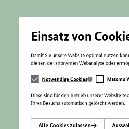
Direkt
zum
Seiteninhalt
springen
Einsatz von Cooki
Damit Sie unsere Website optimal nutzen könn
dienen der anonymen Webanalyse oder ermögl
Notwendige
Matomo
Notwendige Cookies
Matomo W
Cookies
Webstatistik
Diese sind für den Betrieb unserer Website t
Ihres Besuchs automatisch gelöscht werden.
Alle Cookies zulassen
Auswah