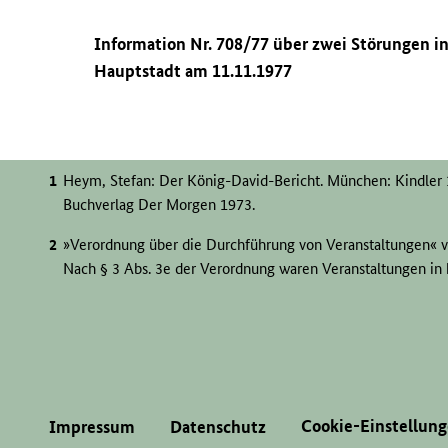
Information Nr. 708/77 über zwei Störungen in
Hauptstadt am 11.11.1977
Heym, Stefan: Der König-David-Bericht. München: Kindler 1
Buchverlag Der Morgen 1973.
»Verordnung über die Durchführung von Veranstaltungen« v.
Nach § 3 Abs. 3e der Verordnung waren Veranstaltungen in
Anmeldepflicht ausgenommen, wenn es sich um »religiöse
im hauptamtlichen Dienst der Kirchen […] stehenden Perso
Eine entsprechende Veröffentlichung ließ sich weder biblio
Cookie-Einstellun
Impressum
Datenschutz