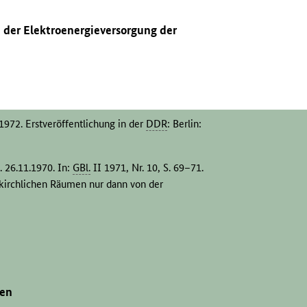
 der Elektroenergieversorgung der
972. Erstveröffentlichung in der
DDR
: Berlin:
 26.11.1970. In:
GBl.
II 1971, Nr. 10, S. 69–71.
 kirchlichen Räumen nur dann von der
 Handlungen oder dienstliche Zusammenkünfte der
nen« handelte.
grafisch noch über den Verlag ermitteln.
gen