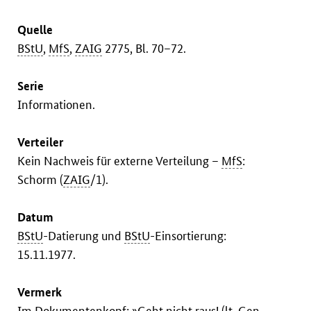
Quelle
BStU
,
MfS
,
ZAIG
2775, Bl. 70–72.
Serie
Informationen.
Verteiler
Kein Nachweis für externe Verteilung –
MfS
:
Schorm (
ZAIG
/1).
Datum
BStU
-Datierung und
BStU
-Einsortierung:
15.11.1977.
Vermerk
Im Dokumentenkopf: »Geht nicht raus! (lt.
Gen.