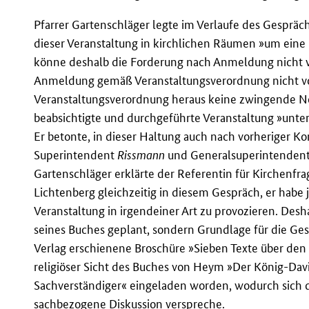
Pfarrer Gartenschläger legte im Verlaufe des Gespräc
dieser Veranstaltung in kirchlichen Räumen »um eine r
könne deshalb die Forderung nach Anmeldung nicht v
Anmeldung gemäß Veranstaltungsverordnung nicht vo
Veranstaltungsverordnung heraus keine zwingende N
beabsichtigte und durchgeführte Veranstaltung »unte
Er betonte, in dieser Haltung auch nach vorheriger Ko
Superintendent
Rissmann
und Generalsuperintenden
Gartenschläger erklärte der Referentin für Kirchenfra
Lichtenberg gleichzeitig in diesem Gespräch, er habe j
Veranstaltung in irgendeiner Art zu provozieren. Des
seines Buches geplant, sondern Grundlage für die Ge
Verlag erschienene Broschüre »Sieben Texte über den
religiöser Sicht des Buches von Heym »Der König-Davi
Sachverständiger« eingeladen worden, wodurch sich de
sachbezogene Diskussion verspreche.