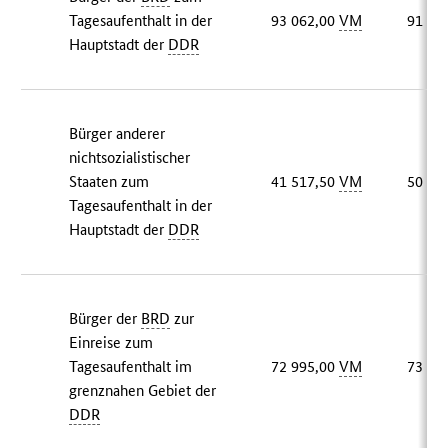
Tagesaufenthalt in der
93 062,00
VM
91 87
Hauptstadt der
DDR
Bürger anderer
nichtsozialistischer
Staaten zum
41 517,50
VM
50 19
Tagesaufenthalt in der
Hauptstadt der
DDR
Bürger der
BRD
zur
Einreise zum
Tagesaufenthalt im
72 995,00
VM
73 13
grenznahen Gebiet der
DDR