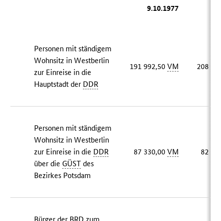
9.10.1977
2
Personen mit ständigem
Wohnsitz in Westberlin
191 992,50
VM
208 27
zur Einreise in die
Hauptstadt der
DDR
Personen mit ständigem
Wohnsitz in Westberlin
zur Einreise in die
DDR
87 330,00
VM
82 14
über die
GÜST
des
Bezirkes Potsdam
Bürger der
BRD
zum