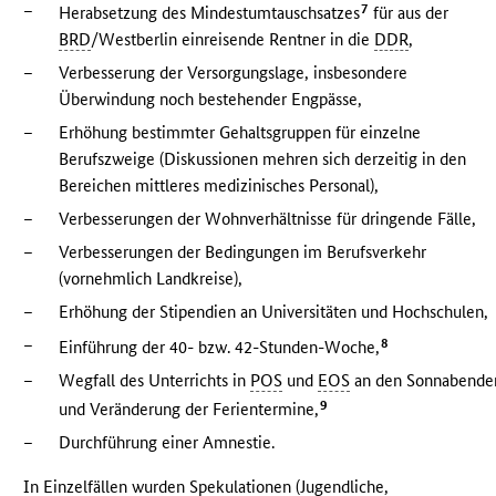
–
7
Herabsetzung des Mindestumtauschsatzes
für aus der
BRD
/Westberlin einreisende Rentner in die
DDR
,
–
Verbesserung der Versorgungslage, insbesondere
Überwindung noch bestehender Engpässe,
–
Erhöhung bestimmter Gehaltsgruppen für einzelne
Berufszweige (Diskussionen mehren sich derzeitig in den
Bereichen mittleres medizinisches Personal),
–
Verbesserungen der Wohnverhältnisse für dringende Fälle,
–
Verbesserungen der Bedingungen im Berufsverkehr
(vornehmlich Landkreise),
–
Erhöhung der Stipendien an Universitäten und Hochschulen,
–
8
Einführung der 40- bzw. 42-Stunden-Woche,
–
Wegfall des Unterrichts in
POS
und
EOS
an den Sonnabende
9
und Veränderung der Ferientermine,
–
Durchführung einer Amnestie.
In Einzelfällen wurden Spekulationen (Jugendliche,