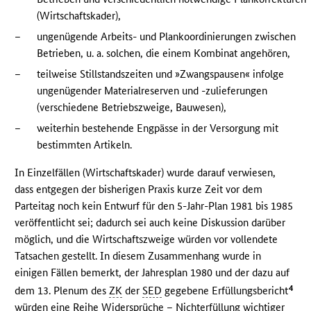
(Wirtschaftskader),
–
ungenügende Arbeits- und Plankoordinierungen zwischen
Betrieben, u. a. solchen, die einem Kombinat angehören,
–
teilweise Stillstandszeiten und »Zwangspausen« infolge
ungenügender Materialreserven und -zulieferungen
(verschiedene Betriebszweige, Bauwesen),
–
weiterhin bestehende Engpässe in der Versorgung mit
bestimmten Artikeln.
In Einzelfällen (Wirtschaftskader) wurde darauf verwiesen,
dass entgegen der bisherigen Praxis kurze Zeit vor dem
Parteitag noch kein Entwurf für den 5-Jahr-Plan 1981 bis 1985
veröffentlicht sei; dadurch sei auch keine Diskussion darüber
möglich, und die Wirtschaftszweige würden vor vollendete
Tatsachen gestellt. In diesem Zusammenhang wurde in
einigen Fällen bemerkt, der Jahresplan 1980 und der dazu auf
4
dem 13. Plenum des
ZK
der
SED
gegebene Erfüllungsbericht
würden eine Reihe Widersprüche – Nichterfüllung wichtiger