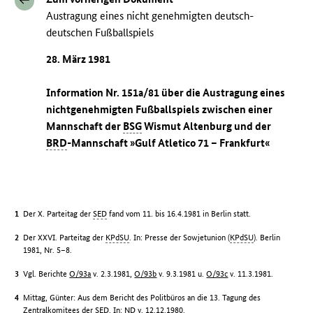
Austragung eines nicht genehmigten deutsch-
deutschen Fußballspiels
28. März 1981
Information Nr. 151a/81 über die Austragung eines
nichtgenehmigten Fußballspiels zwischen einer
Mannschaft der
BSG
Wismut Altenburg und der
BRD
-Mannschaft »Gulf Atletico 71 – Frankfurt«
Der X. Parteitag der
SED
fand vom 11. bis 16.4.1981 in Berlin statt.
Der XXVI. Parteitag der
KPdSU
. In: Presse der Sowjetunion (
KPdSU
). Berlin
1981, Nr. 5–8.
Vgl. Berichte
O/93a
v. 2.3.1981,
O/93b
v. 9.3.1981 u.
O/93c
v. 11.3.1981.
Mittag, Günter: Aus dem Bericht des Politbüros an die 13. Tagung des
Zentralkomitees der
SED
. In:
ND
v. 12.12.1980.