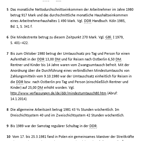
Das monatliche Nettodurchschnittseinkommen der Arbeitnehmer im Jahre 1980
betrug 917 Mark und das durchschnittliche monatliche Haushaltseinkommen
eines Arbeitnehmerhaushaltes 1 490 Mark. Vgl.
DDR
Handbuch. Köln 1985,
Bd. 1, S. 341 f.
Die Mindestrente betrug zu diesem Zeitpunkt 270 Mark. Vgl.
GBl.
I 1979,
S. 401–422.
Bis zum Oktober 1980 betrug der Umtauschsatz pro Tag und Person für einen
Aufenthalt in der
DDR
13,00
DM
und für Reisen nach Ostberlin 6,50
DM
.
Rentner und Kinder bis 14 Jahre waren vom Zwangsumtausch befreit. Mit der
Anordnung über die Durchführung eines verbindlichen Mindestumtauschs von
Zahlungsmitteln vom 9.10.1980 war der Umtauschsatz einheitlich für Reisen in
die
DDR
bzw. nach Ostberlin pro Tag und Person (einschließlich Rentner und
Kinder) auf 25,00
DM
erhöht worden. Vgl.
http://www.verfassungen.de/de/ddr/mindestumtausch80.htm
(Abruf:
14.1.2014).
Die allgemeine Arbeitszeit betrug 1981 43 ¾ Stunden wöchentlich. Im
Dreischichtsystem 40 und im Zweischichtsystem 42 Stunden wöchentlich.
Bis 1989 war der Samstag regulärer Schultag in der
DDR
.
Vom 17. bis 25.3.1981 fand in Polen ein gemeinsames Manöver der Streitkräfte