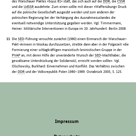
des Warschauer Paktes »Sojus 81« statt, das sich auch auf die
DDR
, die
ČSSR
und die
UdSSR
ausdehnte. Zum einen sollte mit dieser »Waffenübung« Druck
auf die polnische Gesellschaft ausgeübt werden und zum anderen der
polnischen Regierung bei der Verhängung des Ausnahmezustandes die
eventuell notwendige Unterstützung gegeben werden. Vgl. Timmermann,
Heiner: Militärische Interventionen in Europa im 20. Jahrhundert. Berlin 2008.
Die
SED
-Führung versuchte zunächst (1980) einen Einmarsch der Warschauer-
Pakt-Armeen in Moskau durchzusetzen, strebte dann aber in der Folgezeit »die
Formierung einer schlagkräftigen marxistisch-leninistischen Gruppe in der
PVAP
an, mit deren Hilfe der unveränderte Wunsch der
SED
-Machthaber, die
gewaltsame Unterdrückung der Solidarność, erreicht werden sollte«. Vgl.
Olschowsky, Burkhard: Einvernehmen und Konflikt. Das Verhältnis zwischen
der
DDR
und der Volksrepublik Polen 1980–1989. Osnabrück 2005, S. 125.
Impressum