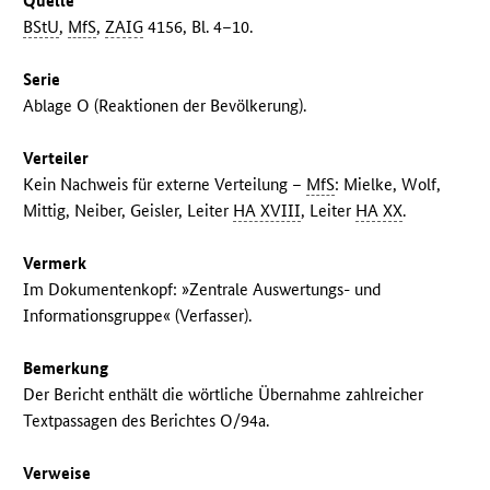
Quelle
BStU
,
MfS
,
ZAIG
4156, Bl. 4–10.
Serie
Ablage O (Reaktionen der Bevölkerung).
Verteiler
Kein Nachweis für externe Verteilung –
MfS
: Mielke, Wolf,
Mittig, Neiber, Geisler, Leiter
HA XVIII
, Leiter
HA XX
.
Vermerk
Im Dokumentenkopf: »Zentrale Auswertungs- und
Informationsgruppe« (Verfasser).
Bemerkung
Der Bericht enthält die wörtliche Übernahme zahlreicher
Textpassagen des Berichtes O/94a.
Verweise