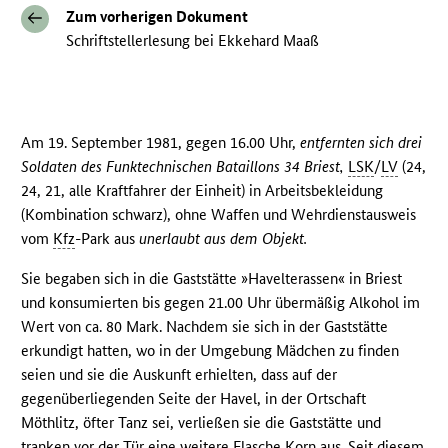
Zum vorherigen Dokument
Schriftstellerlesung bei Ekkehard Maaß
Am 19. September 1981, gegen 16.00 Uhr,
entfernten sich drei
Soldaten des Funktechnischen Bataillons 34 Briest,
LSK
/
LV
(24,
24, 21, alle Kraftfahrer der Einheit) in Arbeitsbekleidung
(Kombination schwarz), ohne Waffen und Wehrdienstausweis
vom
Kfz
-Park aus
unerlaubt aus dem Objekt.
Sie begaben sich in die Gaststätte »Havelterassen« in Briest
und konsumierten bis gegen 21.00 Uhr übermäßig Alkohol im
Wert von ca. 80 Mark. Nachdem sie sich in der Gaststätte
erkundigt hatten, wo in der Umgebung Mädchen zu finden
seien und sie die Auskunft erhielten, dass auf der
gegenüberliegenden Seite der Havel, in der Ortschaft
Möthlitz, öfter Tanz sei, verließen sie die Gaststätte und
tranken vor der Tür eine weitere Flasche Korn aus. Seit diesem