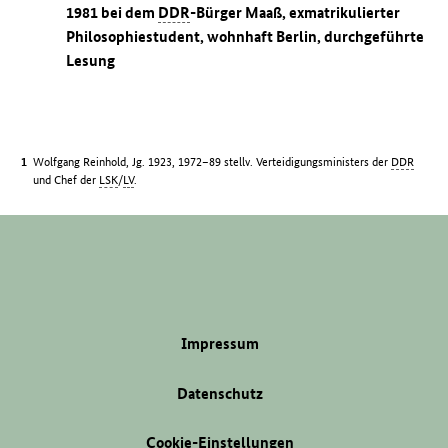
1981 bei dem
DDR
-Bürger Maaß, exmatrikulierter
Philosophiestudent, wohnhaft Berlin, durchgeführte
Lesung
Wolfgang Reinhold, Jg. 1923, 1972–89 stellv. Verteidigungsministers der
DDR
und Chef der
LSK
/
LV
.
Impressum
Datenschutz
Cookie-Einstellungen