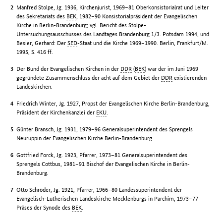
Manfred Stolpe, Jg. 1936, Kirchenjurist, 1969–81 Oberkonsistorialrat und Leiter
des Sekretariats des
BEK
, 1982–90 Konsistorialpräsident der Evangelischen
Kirche in Berlin-Brandenburg; vgl. Bericht des Stolpe-
Untersuchungsausschusses des Landtages Brandenburg 1/3. Potsdam 1994, und
Besier, Gerhard: Der
SED
-Staat und die Kirche 1969–1990. Berlin, Frankfurt/M.
1995, S. 416 ff.
Der Bund der Evangelischen Kirchen in der
DDR
(
BEK
) war der im Juni 1969
gegründete Zusammenschluss der acht auf dem Gebiet der
DDR
existierenden
Landeskirchen.
Friedrich Winter, Jg. 1927, Propst der Evangelischen Kirche Berlin-Brandenburg,
Präsident der Kirchenkanzlei der
EKU
.
Günter Bransch, Jg. 1931, 1979–96 Generalsuperintendent des Sprengels
Neuruppin der Evangelischen Kirche Berlin-Brandenburg.
Gottfried Forck, Jg. 1923, Pfarrer, 1973–81 Generalsuperintendent des
Sprengels Cottbus, 1981–91 Bischof der Evangelischen Kirche in Berlin-
Brandenburg.
Otto Schröder, Jg. 1921, Pfarrer, 1966–80 Landessuperintendent der
Evangelisch-Lutherischen Landeskirche Mecklenburgs in Parchim, 1973–77
Präses der Synode des
BEK
.