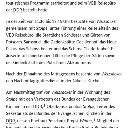
touristisches Programm erarbeitet und beim
VEB
Reisebüro
der
DDR
bestellt hatte.
In der Zeit von 11.30 bis 13.45 Uhr besuchte von
Weizsäcker
gemeinsam mit
Stolpe
, unter Führung einer Reiseleiterin des
VEB
Reisebüro, die Staatlichen Schlösser und Gärten von
Potsdam-Sanssouci, die Gedenkstätte Cecilienhof, das Neue
Palais, das Schlosstheater und das Schloss Charlottenhof. Er
äußerte sich anerkennend über die Pflege der Gärten sowie
der Gedenkstätte des Potsdamer Abkommens.
Nach der Einnahme des Mittagessens besuchte von
Weizsäcker
den Nachmittagsgottesdienst in der Nikolai-Kirche.
Am Nachmittag traf von
Weizsäcker
in der Wohnung des
Stolpe
mit den Vertretern des Bundes der Evangelischen
3
Kirchen in der
DDR
,
Oberkonsistorialrat
Stolpe
, Leiter des
Sekretariats des Bundes der Evangelischen Kirchen in der
4
DDR
, dessen Ehefrau (Potsdam), Propst
Winter
,
Mitglied der
Kirchenleitung der Evangelischen Kirche Berlin-Brandenburg