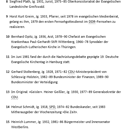
Siegfried Plath, Jg. 1931, Jurist, 1975–85 Oberkonsistorialrat der Evangelischen
Landeskirche Greifswald.
Horst Kurt Greim, Jg. 1933, Pfarrer, seit 1978 im evangelischen Medienbeirat,
gelang es ihm, 1979 den ersten Fernsehgottesdienst im
DDR
-Fernsehen zu
realisieren.
Bernhard Opitz, Jg. 1936, Arzt, 1978–90 Chefarzt am Evangelischen
Krankenhaus Paul-Gerhardt-Stift Wittenberg, 1966–78 Synodaler der
Evangelisch-Lutherischen Kirche in Thüringen.
Im Juni 1981 fand der durch die Nachrüstungsdebatte geprägte 19. Deutsche
Evangelische Kirchentag in Hamburg statt.
Gerhard Stoltenberg, Jg. 1928, 1971–82
CDU
-Ministerpräsident von
Schleswig-Holstein, 1982–89 Bundesminister der Finanzen, 1989–90
Bundesminister der Verteidigung.
Im Original: »Geisler«. Heiner Geißler, Jg. 1930, 1977–89 Generalsekretär der
CDU
.
Helmut Schmidt, Jg. 1918,
SPD
, 1974–82 Bundeskanzler, seit 1983
Mitherausgeber der Wochenzeitung »Die Zeit«.
Heinrich Lummer, Jg. 1932, 1981–86 Bürgermeister und Innensenator
Westberlins.