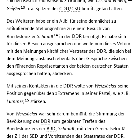
solchen Besuch »aufweisen« zu können, wie das
Stoltenberg
,
13
Geißler
u. a. Spitzen der
CDU
/
CSU
bereits getan hätten.
Des Weiteren habe er ein Alibi für seine demnächst zu
artikulierende Stellungnahme zu einem Besuch von
14
Bundeskanzler
Schmidt
in der
DDR
benötigt. Er habe sich
für diesen Besuch ausgesprochen und wolle nun dieses Votum
mit den Meinungen kirchlicher Vertreter der
DDR
, die sich bei
dem Meinungsaustausch ebenfalls über Gespräche zwischen
den führenden Repräsentanten der beiden deutschen Staaten
ausgesprochen hätten, abdecken.
Mit seinen Kontakten in die
DDR
wolle von
Weizsäcker
seine
Position gegenüber den »Extremen« in seiner Partei, wie z. B.
15
Lummer
,
stärken.
Von
Weizsäcker
war sehr darum bemüht, die Stimmung der
Bevölkerung der
DDR
zum geplanten Treffen des
Bundeskanzlers der
BRD
,
Schmidt
, mit dem Generalsekretär
des
ZK
der
SED
und Vorsitzenden des Staatsrates der
DDR
,