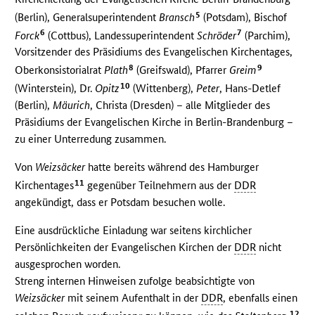
5
(Berlin), Generalsuperintendent
Bransch
(Potsdam), Bischof
6
7
Forck
(Cottbus), Landessuperintendent
Schröder
(Parchim),
Vorsitzender des Präsidiums des Evangelischen Kirchentages,
8
9
Oberkonsistorialrat
Plath
(Greifswald), Pfarrer
Greim
10
(Winterstein), Dr.
Opitz
(Wittenberg),
Peter
, Hans-Detlef
(Berlin),
Mäurich
, Christa (Dresden) – alle Mitglieder des
Präsidiums der Evangelischen Kirche in Berlin-Brandenburg –
zu einer Unterredung zusammen.
Von
Weizsäcker
hatte bereits während des Hamburger
11
Kirchentages
gegenüber Teilnehmern aus der
DDR
angekündigt, dass er Potsdam besuchen wolle.
Eine ausdrückliche Einladung war seitens kirchlicher
Persönlichkeiten der Evangelischen Kirchen der
DDR
nicht
ausgesprochen worden.
Streng internen Hinweisen zufolge beabsichtigte von
Weizsäcker
mit seinem Aufenthalt in der
DDR
, ebenfalls einen
12