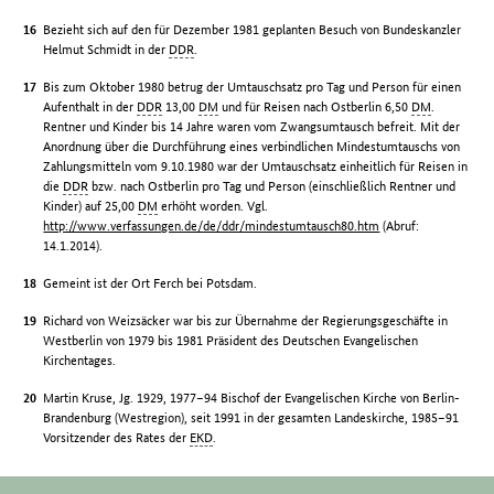
Bezieht sich auf den für Dezember 1981 geplanten Besuch von Bundeskanzler
Helmut Schmidt in der
DDR
.
Bis zum Oktober 1980 betrug der Umtauschsatz pro Tag und Person für einen
Aufenthalt in der
DDR
13,00
DM
und für Reisen nach Ostberlin 6,50
DM
.
Rentner und Kinder bis 14 Jahre waren vom Zwangsumtausch befreit. Mit der
Anordnung über die Durchführung eines verbindlichen Mindestumtauschs von
Zahlungsmitteln vom 9.10.1980 war der Umtauschsatz einheitlich für Reisen in
die
DDR
bzw. nach Ostberlin pro Tag und Person (einschließlich Rentner und
Kinder) auf 25,00
DM
erhöht worden. Vgl.
http://www.verfassungen.de/de/ddr/mindestumtausch80.htm
(Abruf:
14.1.2014).
Gemeint ist der Ort Ferch bei Potsdam.
Richard von Weizsäcker war bis zur Übernahme der Regierungsgeschäfte in
Westberlin von 1979 bis 1981 Präsident des Deutschen Evangelischen
Kirchentages.
Martin Kruse, Jg. 1929, 1977–94 Bischof der Evangelischen Kirche von Berlin-
Brandenburg (Westregion), seit 1991 in der gesamten Landeskirche, 1985–91
Vorsitzender des Rates der
EKD
.