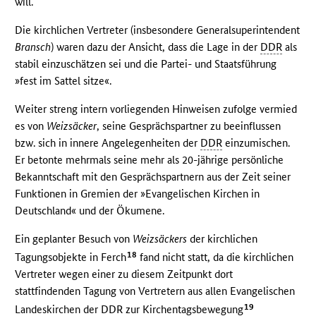
will.
Die kirchlichen Vertreter (insbesondere Generalsuperintendent
Bransch
) waren dazu der Ansicht, dass die Lage in der
DDR
als
stabil einzuschätzen sei und die Partei- und Staatsführung
»fest im Sattel sitze«.
Weiter streng intern vorliegenden Hinweisen zufolge vermied
es von
Weizsäcker
, seine Gesprächspartner zu beeinflussen
bzw. sich in innere Angelegenheiten der
DDR
einzumischen.
Er betonte mehrmals seine mehr als 20-jährige persönliche
Bekanntschaft mit den Gesprächspartnern aus der Zeit seiner
Funktionen in Gremien der »Evangelischen Kirchen in
Deutschland« und der Ökumene.
Ein geplanter Besuch von
Weizsäckers
der kirchlichen
18
Tagungsobjekte in Ferch
fand nicht statt, da die kirchlichen
Vertreter wegen einer zu diesem Zeitpunkt dort
stattfindenden Tagung von Vertretern aus allen Evangelischen
19
Landeskirchen der
DDR
zur Kirchentagsbewegung