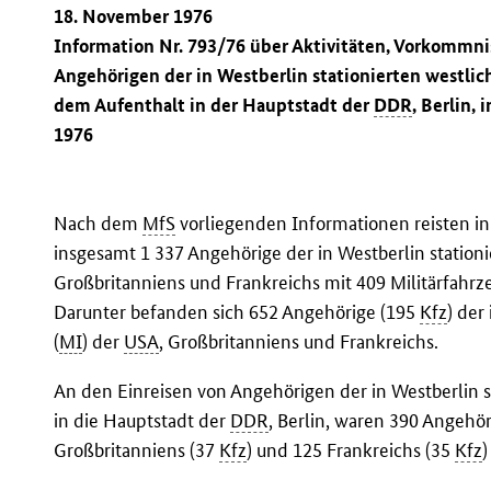
18. November 1976
Information Nr. 793/76 über Aktivitäten, Vorkommn
Angehörigen der in Westberlin stationierten westli
dem Aufenthalt in der Hauptstadt der
DDR
, Berlin,
1976
Nach dem
MfS
vorliegenden Informationen reisten in
insgesamt 1 337 Angehörige der in Westberlin statio
Großbritanniens und Frankreichs mit 409 Militärfahrz
Darunter befanden sich 652 Angehörige (195
Kfz
) der
(
MI
) der
USA
, Großbritanniens und Frankreichs.
An den Einreisen von Angehörigen der in Westberlin s
in die Hauptstadt der
DDR
, Berlin, waren 390 Angehö
Großbritanniens (37
Kfz
) und 125 Frankreichs (35
Kfz
)