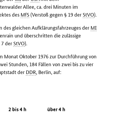
tenwalder Allee, ca. drei Minuten im
jektes des
MfS
(Verstoß gegen § 19 der
StVO
).
en des gleichen Aufklärungsfahrzeuges der
MI
enrain und überschritten die zulässige
 7 der
StVO
).
 im Monat Oktober 1976 zur Durchführung von
wei Stunden, 184 Fällen von zwei bis zu vier
uptstadt der
DDR
, Berlin, auf:
2 bis 4 h
über 4 h