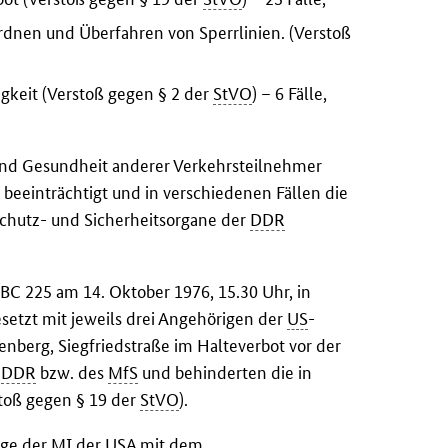
rdnen und Überfahren von Sperrlinien. (Verstoß
gkeit (Verstoß gegen § 2 der
StVO
) – 6 Fälle,
und Gesundheit anderer Verkehrsteilnehmer
 beeinträchtigt und in verschiedenen Fällen die
Schutz- und Sicherheitsorgane der
DDR
BC 225 am 14. Oktober 1976, 15.30 Uhr, in
setzt mit jeweils drei Angehörigen der
US
-
enberg, Siegfriedstraße im Halteverbot vor der
r
DDR
bzw. des
MfS
und behinderten die in
toß gegen § 19 der
StVO
).
ige der
MI
der
USA
mit dem