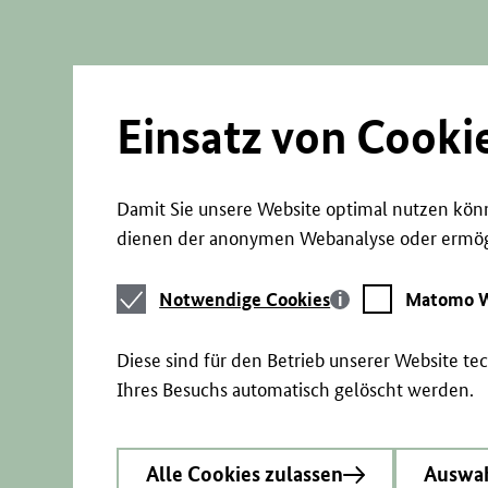
Direkt
zum
Seiteninhalt
springen
Einsatz von Cooki
Damit Sie unsere Website optimal nutzen könn
dienen der anonymen Webanalyse oder ermögl
Notwendige
Matomo
Notwendige Cookies
Matomo W
Cookies
Webstatistik
Diese sind für den Betrieb unserer Website t
Ihres Besuchs automatisch gelöscht werden.
Alle Cookies zulassen
Auswah