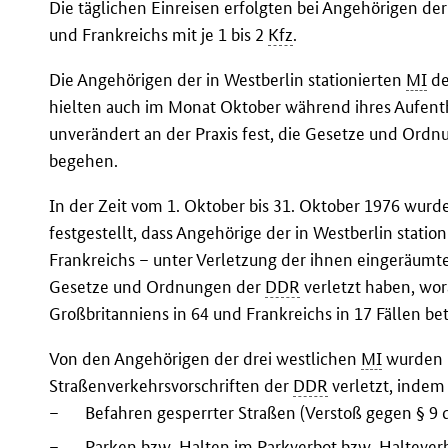
Die täglichen Einreisen erfolgten bei Angehörigen de
und Frankreichs mit je 1 bis 2
Kfz
.
Die Angehörigen der in Westberlin stationierten
MI
d
hielten auch im Monat Oktober während ihres Aufenth
unverändert an der Praxis fest, die Gesetze und Ord
begehen.
In der Zeit vom 1. Oktober bis 31. Oktober 1976 wur
festgestellt, dass Angehörige der in Westberlin statio
Frankreichs – unter Verletzung der ihnen eingeräumt
Gesetze und Ordnungen der
DDR
verletzt haben, wo
Großbritanniens in 64 und Frankreichs in 17 Fällen bet
Von den Angehörigen der drei westlichen
MI
wurden i
Straßenverkehrsvorschriften der
DDR
verletzt, indem 
–
Befahren gesperrter Straßen (Verstoß gegen § 9
–
Parken bzw. Halten im Parkverbot bzw. Haltever