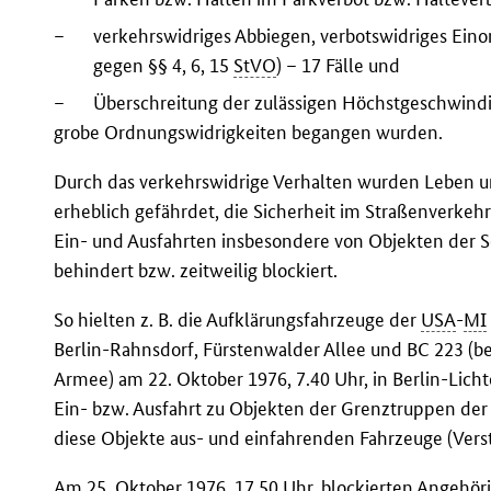
–
verkehrswidriges Abbiegen, verbotswidriges Eino
gegen §§ 4, 6, 15
StVO
) – 17 Fälle und
–
Überschreitung der zulässigen Höchstgeschwindi
grobe Ordnungswidrigkeiten begangen wurden.
Durch das verkehrswidrige Verhalten wurden Leben 
erheblich gefährdet, die Sicherheit im Straßenverkehr
Ein- und Ausfahrten insbesondere von Objekten der 
behindert bzw. zeitweilig blockiert.
So hielten z. B. die Aufklärungsfahrzeuge der
USA
-
MI
Berlin-Rahnsdorf, Fürstenwalder Allee und BC 223 (be
Armee) am 22. Oktober 1976, 7.40 Uhr, in Berlin-Licht
Ein- bzw. Ausfahrt zu Objekten der Grenztruppen de
diese Objekte aus- und einfahrenden Fahrzeuge (Vers
Am 25. Oktober 1976, 17 50 Uhr, blockierten Angehör