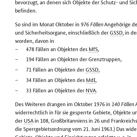
bevorzugt, an denen sich Objekte der Schutz- und Si
befinden.
So sind im Monat Oktober in
976 Fällen
Angehörige de
und Sicherheitsorgane, einschließlich der
GSSD
, in d
worden, davon in
–
478 Fällen an Objekten des
MfS
,
–
194 Fällen an Objekten der Grenztruppen,
–
71 Fällen an Objekten der
GSSD
,
–
34 Fällen an Objekten des
MdI
,
–
33 Fällen an Objekten der
NVA
.
Des Weiteren drangen im Oktober 1976 in
140 Fällen
A
widerrechtlich in für sie gesperrte Gebiete, Objekte
der
USA
in 108, Großbritanniens in 26 und Frankreichs
die Sperrgebietsordnung vom 21. Juni 1963.) Das wider