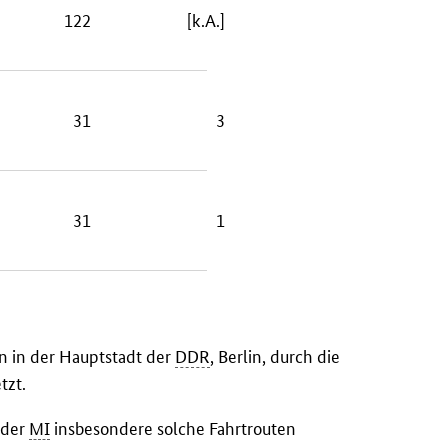
122
[k.A.]
31
3
31
1
 in der Hauptstadt der
DDR
, Berlin, durch die
tzt.
 der
MI
insbesondere solche Fahrtrouten