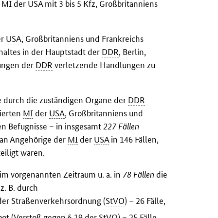
r
MI
der
USA
mit 3 bis 5
Kfz
, Großbritanniens
er
USA
, Großbritanniens und Frankreichs
altes in der Hauptstadt der
DDR
, Berlin,
nungen der
DDR
verletzende Handlungen zu
de durch die zuständigen Organe der
DDR
nierten
MI
der
USA
, Großbritanniens und
en Befugnisse – in insgesamt
227 Fällen
ran Angehörige der
MI
der
USA
in 146 Fällen,
eiligt waren.
m vorgenannten Zeitraum u. a. in
78 Fällen
die
z. B. durch
 der Straßenverkehrsordnung (
StVO
) – 26 Fälle,
bot (Verstoß gegen § 19 der
StVO
) – 25 Fälle,