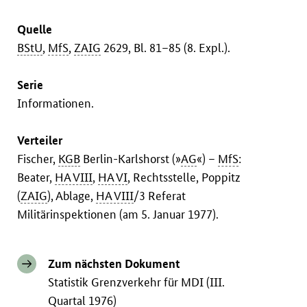
Quelle
BStU
,
MfS
,
ZAIG
2629, Bl. 81–85 (8. Expl.).
Serie
Informationen.
Verteiler
Fischer,
KGB
Berlin-Karlshorst (»
AG
«) –
MfS
:
Beater,
HA VIII
,
HA VI
, Rechtsstelle, Poppitz
(
ZAIG
), Ablage,
HA VIII
/3 Referat
Militärinspektionen (am 5. Januar 1977).
Zum nächsten Dokument
Statistik Grenzverkehr für MDI (III.
Quartal 1976)