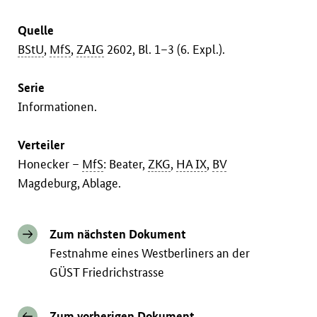
Quelle
BStU
,
MfS
,
ZAIG
2602, Bl. 1–3 (6. Expl.).
Serie
Informationen.
Verteiler
Honecker –
MfS
: Beater,
ZKG
,
HA IX
,
BV
Magdeburg, Ablage.
Zum nächsten Dokument
Festnahme eines Westberliners an der
GÜST Friedrichstrasse
Zum vorherigen Dokument