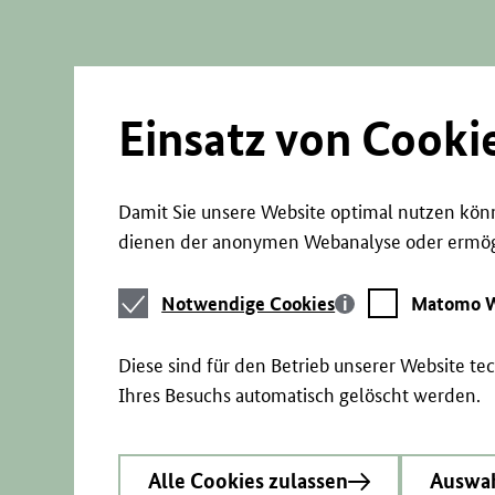
Direkt
zum
Seiteninhalt
springen
Einsatz von Cooki
Damit Sie unsere Website optimal nutzen könn
dienen der anonymen Webanalyse oder ermögl
Notwendige
Matomo
Notwendige Cookies
Matomo W
Cookies
Webstatistik
Diese sind für den Betrieb unserer Website t
Ihres Besuchs automatisch gelöscht werden.
Alle Cookies zulassen
Auswah