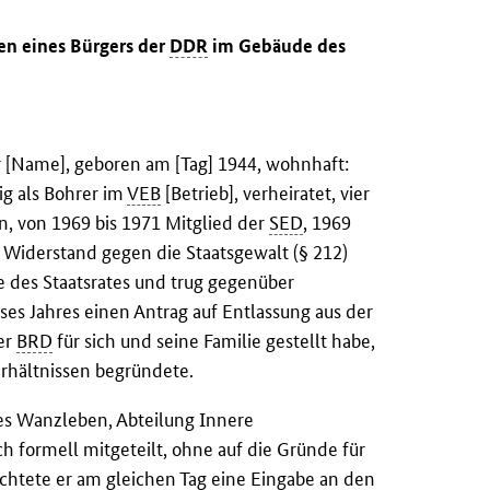
en eines Bürgers der
DDR
im Gebäude des
 [Name], geboren am [Tag] 1944, wohnhaft:
ig als Bohrer im
VEB
[Betrieb], verheiratet, vier
en, von 1969 bis 1971 Mitglied der
SED
, 1969
 Widerstand gegen die Staatsgewalt (§ 212)
e des Staatsrates und trug gegenüber
ieses Jahres einen Antrag auf Entlassung aus der
er
BRD
für sich und seine Familie gestellt habe,
rhältnissen begründete.
s Wanzleben, Abteilung Innere
h formell mitgeteilt, ohne auf die Gründe für
chtete er am gleichen Tag eine Eingabe an den