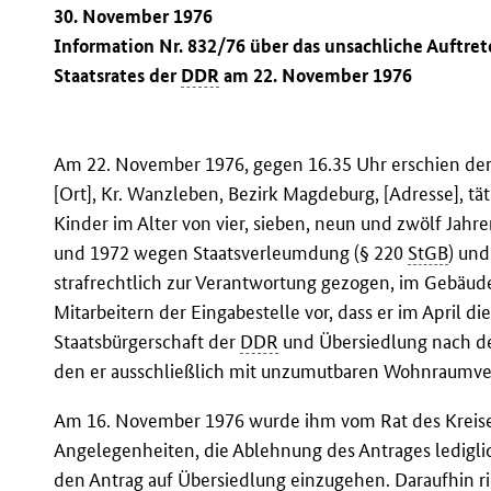
30. November 1976
Information Nr. 832/76 über das unsachliche Auftret
Staatsrates der
DDR
am 22. November 1976
Am 22. November 1976, gegen 16.35 Uhr erschien der
[Ort], Kr. Wanzleben, Bezirk Magdeburg, [Adresse], tät
Kinder im Alter von vier, sieben, neun und zwölf Jahr
und 1972 wegen Staatsverleumdung (§ 220
StGB
) und
strafrechtlich zur Verantwortung gezogen, im Gebäud
Mitarbeitern der Eingabestelle vor, dass er im April d
Staatsbürgerschaft der
DDR
und Übersiedlung nach d
den er ausschließlich mit unzumutbaren Wohnraumve
Am 16. November 1976 wurde ihm vom Rat des Kreise
Angelegenheiten, die Ablehnung des Antrages lediglic
den Antrag auf Übersiedlung einzugehen. Daraufhin ri