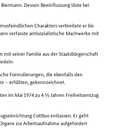
 Biermann. Dessen Beeinflussung löste bei
smusfeindlichen Charakters verbreitete er bis
ann verfasste antisozialistische Machwerke mit
m mit seiner Familie aus der Staatsbürgerschaft
iedeln.
sche Formulierungen, die ebenfalls den
ze – erfüllten, gekennzeichnet.
äten im Mai 1974 zu 4 ½ Jahren Freiheitsentzug
zugseinrichtung Cottbus entlassen. Er geht
 Organe zur Arbeitsaufnahme aufgefordert