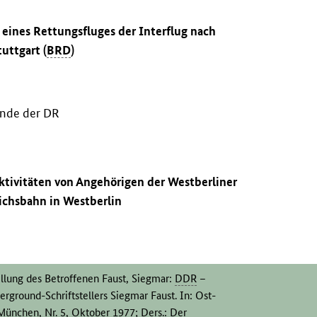
eines Rettungsfluges der Interflug nach
uttgart (
BRD
)
ände der DR
ktivitäten von Angehörigen der Westberliner
ichsbahn in Westberlin
ellung des Betroffenen Faust, Siegmar:
DDR
–
rground-Schriftstellers Siegmar Faust. In: Ost-
ünchen, Nr. 5, Oktober 1977; Ders.: Der