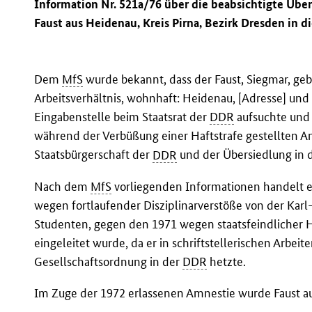
Information Nr. 521a/76 über die beabsichtigte Übe
Faust aus Heidenau, Kreis Pirna, Bezirk Dresden in d
Dem
MfS
wurde bekannt, dass der Faust, Siegmar, geb
Arbeitsverhältnis, wohnhaft: Heidenau, [Adresse] und 1
Eingabenstelle beim Staatsrat der
DDR
aufsuchte und 
während der Verbüßung einer Haftstrafe gestellten An
Staatsbürgerschaft der
DDR
und der Übersiedlung in 
Nach dem
MfS
vorliegenden Informationen handelt e
wegen fortlaufender Disziplinarverstöße von der Karl
Studenten, gegen den 1971 wegen staatsfeindlicher H
eingeleitet wurde, da er in schriftstellerischen Arbeit
Gesellschaftsordnung in der
DDR
hetzte.
Im Zuge der 1972 erlassenen Amnestie wurde Faust au