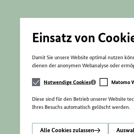
Direkt
zum
Seiteninhalt
springen
Einsatz von Cooki
Damit Sie unsere Website optimal nutzen könn
dienen der anonymen Webanalyse oder ermögl
Notwendige
Matomo
Notwendige Cookies
Matomo W
Cookies
Webstatistik
Diese sind für den Betrieb unserer Website t
Ihres Besuchs automatisch gelöscht werden.
Alle Cookies zulassen
Auswah