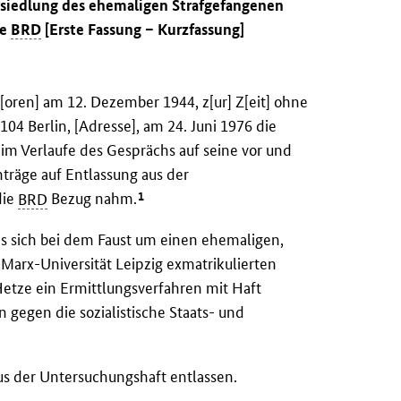
rsiedlung des ehemaligen Strafgefangenen
ie
BRD
[Erste Fassung – Kurzfassung]
[oren] am 12. Dezember 1944, z[ur] Z[eit] ohne
04 Berlin, [Adresse], am 24. Juni 1976 die
im Verlaufe des Gesprächs auf seine vor und
träge auf Entlassung aus der
1
die
BRD
Bezug nahm.
s sich bei dem Faust um einen ehemaligen,
-Marx-Universität Leipzig exmatrikulierten
etze ein Ermittlungsverfahren mit Haft
en gegen die sozialistische Staats- und
s der Untersuchungshaft entlassen.