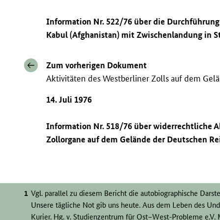
Information Nr. 522/76 über die Durchführung 
Kabul (Afghanistan) mit Zwischenlandung in St
Zum vorherigen Dokument
Aktivitäten des Westberliner Zolls auf dem Gel
14. Juli 1976
Information Nr. 518/76 über widerrechtliche A
Zollorgane auf dem Gelände der Deutschen Re
Vgl. parallel zu diesem Bericht die autobiographische Darst
Unsere tägliche Not gib uns heute. Aus dem Leben des Unde
Kurier.
Hg.
v. Studienzentrum für Ost–West-Probleme e.V. M