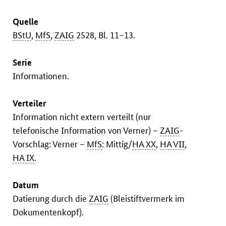
Quelle
BStU
,
MfS
,
ZAIG
2528, Bl. 11–13.
Serie
Informationen.
Verteiler
Information nicht extern verteilt (nur
telefonische Information von Verner) –
ZAIG
-
Vorschlag: Verner –
MfS
: Mittig/
HA XX
,
HA VII
,
HA IX
.
Datum
Datierung durch die
ZAIG
(Bleistiftvermerk im
Dokumentenkopf).