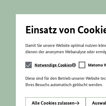
Direkt
zum
Seiteninhalt
springen
Einsatz von Cooki
Damit Sie unsere Website optimal nutzen könn
dienen der anonymen Webanalyse oder ermögl
Notwendige
Matomo
Notwendige Cookies
Matomo W
Cookies
Webstatistik
Diese sind für den Betrieb unserer Website t
Ihres Besuchs automatisch gelöscht werden.
Alle Cookies zulassen
Auswah