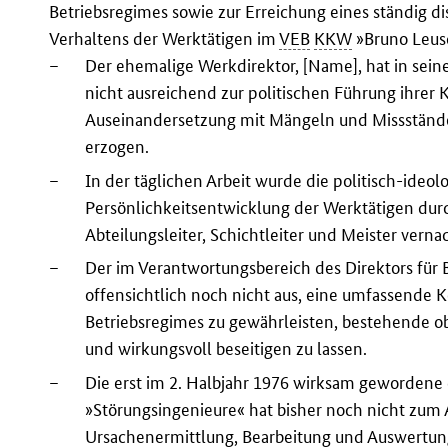
Betriebsregimes sowie zur Erreichung eines ständig di
Verhaltens der Werktätigen im
VEB
KKW
»Bruno Leus
–
Der ehemalige Werkdirektor, [Name], hat in sein
nicht ausreichend zur politischen Führung ihrer 
Auseinandersetzung mit Mängeln und Missständen
erzogen.
–
In der täglichen Arbeit wurde die politisch-ideol
Persönlichkeitsentwicklung der Werktätigen dur
Abteilungsleiter, Schichtleiter und Meister vernac
–
Der im Verantwortungsbereich des Direktors für B
offensichtlich noch nicht aus, eine umfassende
Betriebsregimes zu gewährleisten, bestehende o
und wirkungsvoll beseitigen zu lassen.
–
Die erst im 2. Halbjahr 1976 wirksam gewordene 
»Störungsingenieure« hat bisher noch nicht zum
Ursachenermittlung, Bearbeitung und Auswertun