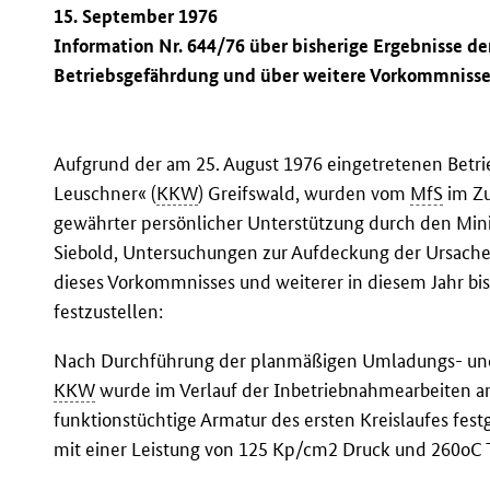
15. September 1976
Information Nr. 644/76 über bisherige Ergebnisse d
Betriebsgefährdung und über weitere Vorkommniss
Aufgrund der am 25. August 1976 eingetretenen Betr
Leuschner« (
KKW
) Greifswald, wurden vom
MfS
im Zu
gewährter persönlicher Unterstützung durch den Mini
Siebold, Untersuchungen zur Aufdeckung der Ursache
dieses Vorkommnisses und weiterer in diesem Jahr bis
festzustellen:
Nach Durchführung der planmäßigen Umladungs- und
KKW
wurde im Verlauf der Inbetriebnahmearbeiten a
funktionstüchtige Armatur des ersten Kreislaufes fest
mit einer Leistung von 125 Kp/cm2 Druck und 260oC T