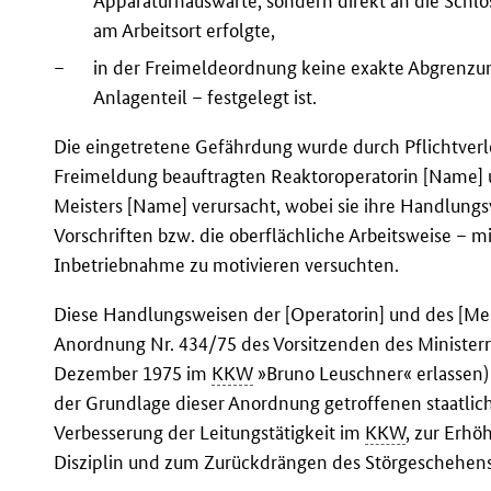
Apparaturhauswarte, sondern direkt an die Schl
am Arbeitsort erfolgte,
–
in der Freimeldeordnung keine exakte Abgrenzun
Anlagenteil – festgelegt ist.
Die eingetretene Gefährdung wurde durch Pflichtverl
Freimeldung beauftragten Reaktoroperatorin [Name] u
Meisters [Name] verursacht, wobei sie ihre Handlungs
Vorschriften bzw. die oberflächliche Arbeitsweise – m
Inbetriebnahme zu motivieren versuchten.
Diese Handlungsweisen der [Operatorin] und des [Mei
Anordnung Nr. 434/75 des Vorsitzenden des Ministerr
Dezember 1975 im
KKW
»Bruno Leuschner« erlassen)
der Grundlage dieser Anordnung getroffenen staatli
Verbesserung der Leitungstätigkeit im
KKW
, zur Erhö
Disziplin und zum Zurückdrängen des Störgeschehens