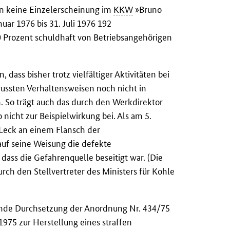
ten keine Einzelerscheinung im
KKW
»Bruno
uar 1976 bis 31. Juli 1976 192
 Prozent schuldhaft von Betriebsangehörigen
 dass bisher trotz vielfältiger Aktivitäten bei
ussten Verhaltensweisen noch nicht in
So trägt auch das durch den Werkdirektor
icht zur Beispielwirkung bei. Als am 5.
 Leck an einem Flansch der
uf seine Weisung die defekte
ass die Gefahrenquelle beseitigt war. (Die
ch den Stellvertreter des Ministers für Kohle
ende Durchsetzung der Anordnung Nr. 434/75
975 zur Herstellung eines straffen