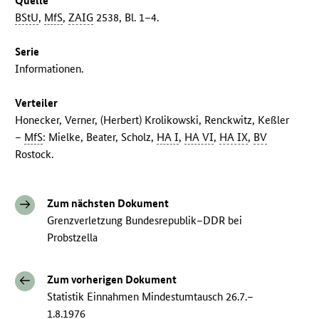
Quelle
BStU
,
MfS
,
ZAIG
2538, Bl. 1–4.
Serie
Informationen.
Verteiler
Honecker, Verner, (Herbert) Krolikowski, Renckwitz, Keßler
–
MfS
: Mielke, Beater, Scholz,
HA I
,
HA VI
,
HA IX
,
BV
Rostock.
Zum nächsten Dokument
Grenzverletzung Bundesrepublik–DDR bei
Probstzella
Zum vorherigen Dokument
Statistik Einnahmen Mindestumtausch 26.7.–
1.8.1976