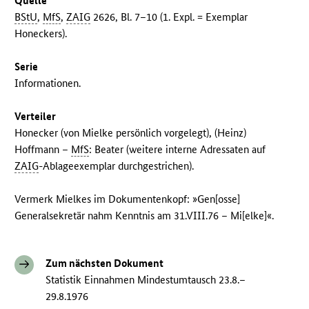
Quelle
BStU
,
MfS
,
ZAIG
2626, Bl. 7–10 (1. Expl. = Exemplar
Honeckers).
Serie
Informationen.
Verteiler
Honecker (von Mielke persönlich vorgelegt), (Heinz)
Hoffmann –
MfS
: Beater (weitere interne Adressaten auf
ZAIG
-Ablageexemplar durchgestrichen).
Vermerk Mielkes im Dokumentenkopf: »Gen[osse]
Generalsekretär nahm Kenntnis am 31.VIII.76 – Mi[elke]«.
Zum nächsten Dokument
Statistik Einnahmen Mindestumtausch 23.8.–
29.8.1976