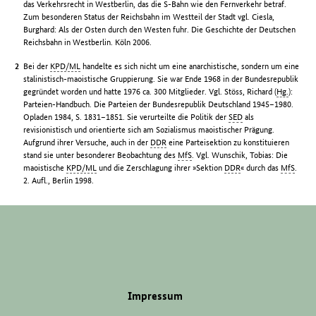
das Verkehrsrecht in Westberlin, das die S-Bahn wie den Fernverkehr betraf.
Zum besonderen Status der Reichsbahn im Westteil der Stadt vgl. Ciesla,
Burghard: Als der Osten durch den Westen fuhr. Die Geschichte der Deutschen
Reichsbahn in Westberlin. Köln 2006.
Bei der
KPD/ML
handelte es sich nicht um eine anarchistische, sondern um eine
stalinistisch-maoistische Gruppierung. Sie war Ende 1968 in der Bundesrepublik
gegründet worden und hatte 1976 ca. 300 Mitglieder. Vgl. Stöss, Richard (
Hg.
):
Parteien-Handbuch. Die Parteien der Bundesrepublik Deutschland 1945–1980.
Opladen 1984, S. 1831–1851. Sie verurteilte die Politik der
SED
als
revisionistisch und orientierte sich am Sozialismus maoistischer Prägung.
Aufgrund ihrer Versuche, auch in der
DDR
eine Parteisektion zu konstituieren
stand sie unter besonderer Beobachtung des
MfS
. Vgl. Wunschik, Tobias: Die
maoistische
KPD/ML
und die Zerschlagung ihrer »Sektion
DDR
« durch das
MfS
.
2. Aufl., Berlin 1998.
Impressum