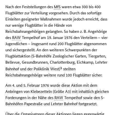
Nach den Feststellungen des
MfS
waren etwa 300 bis 400
Flugblätter zur Verteilung vorgesehen. Durch das sofortige
Einleiten geeigneter Maßnahmen wurde jedoch erreicht, dass
nur wenige Flugblätter in die Hände von
Reichsbahnangehörigen gelangten. So haben z. B. Angehörige
des
RAW
Tempelhof am 19. Januar 1976 den Verteilern – vier
Jugendlichen – insgesamt rund 200 Flugblätter abgenommen
und sichergestellt. An den weiteren Schwerpunkten der
Flugblattaktion (S-Bahnhöfe Zoologischer Garten, Tiergarten,
Bellevue, Gesundbrunnen, Charlottenburg, Eichkamp, Lehrter
1
Bahnhof und der Poliklinik West)
stellten
Reichsbahnangehörige weitere rund 100 Flugblätter sicher.
Am 4. und 5. Februar 1976 wurde diese Aktion mit dem
Anbringen von Klebezetteln (Größe A3) mit inhaltlich gleichen
Forderungen in der Nähe des
RAW
Tempelhof sowie den S-
Bahnhöfen Papestraße und Lehrter Bahnhof fortgesetzt.
Über die Organisatoren dieser Aktionen liegen gegenwärtig