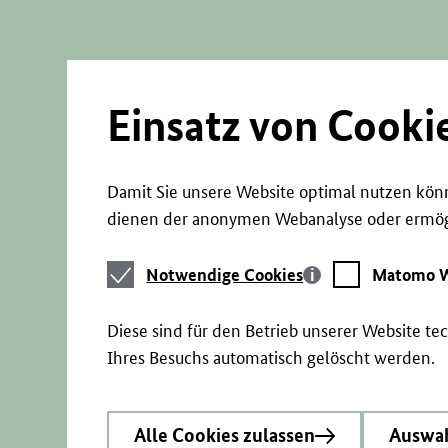
Direkt
zum
Seiteninhalt
springen
Einsatz von Cooki
Damit Sie unsere Website optimal nutzen könn
dienen der anonymen Webanalyse oder ermögl
Notwendige
Matomo
Notwendige Cookies
Matomo W
Cookies
Webstatistik
Diese sind für den Betrieb unserer Website t
Ihres Besuchs automatisch gelöscht werden.
Alle Cookies zulassen
Auswah