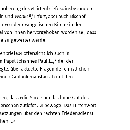
rmulierung des »Hirtenbriefes« insbesondere
5
lin und
Wanke
/Erfurt, aber auch Bischof
er von der evangelischen Kirche in der
ei von ihnen hervorgehoben worden sei, dass
he aufgewertet werde.
enbriefes« offensichtlich auch in
7
 Papst Johannes Paul II.,
der der
egte, über aktuelle Fragen der christlichen
einen Gedankenaustausch mit den
gen, dass »die Sorge um das hohe Gut des
Menschen zutiefst …« bewege. Das Hirtenwort
ersetzungen über den rechten Friedensdienst
chen …«