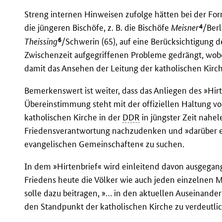
Streng internen Hinweisen zufolge hätten bei der Fo
4
die jüngeren Bischöfe, z. B. die Bischöfe
Meisner
/Ber
6
Theissing
/Schwerin (65), auf eine Berücksichtigung d
Zwischenzeit aufgegriffenen Probleme gedrängt, wob
damit das Ansehen der Leitung der katholischen Kirc
Bemerkenswert ist weiter, dass das Anliegen des »Hirt
Übereinstimmung steht mit der offiziellen Haltung von
katholischen Kirche in der
DDR
in jüngster Zeit nahel
Friedensverantwortung nachzudenken und »darüber 
evangelischen Gemeinschaften« zu suchen.
In dem »Hirtenbrief« wird einleitend davon ausgegan
Friedens heute die Völker wie auch jeden einzelnen 
solle dazu beitragen, »… in den aktuellen Auseinand
den Standpunkt der katholischen Kirche zu verdeutli