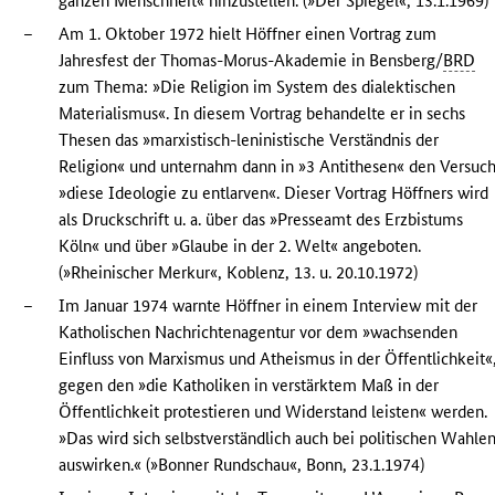
ganzen Menschheit« hinzustellen. (»Der Spiegel«, 13.1.1969)
–
Am 1. Oktober 1972 hielt Höffner einen Vortrag zum
Jahresfest der Thomas-Morus-Akademie in Bensberg/
BRD
zum Thema: »Die Religion im System des dialektischen
Materialismus«. In diesem Vortrag behandelte er in sechs
Thesen das »marxistisch-leninistische Verständnis der
Religion« und unternahm dann in »3 Antithesen« den Versuch
»diese Ideologie zu entlarven«. Dieser Vortrag Höffners wird
als Druckschrift u. a. über das »Presseamt des Erzbistums
Köln« und über »Glaube in der 2. Welt« angeboten.
(»Rheinischer Merkur«, Koblenz, 13. u. 20.10.1972)
–
Im Januar 1974 warnte Höffner in einem Interview mit der
Katholischen Nachrichtenagentur vor dem »wachsenden
Einfluss von Marxismus und Atheismus in der Öffentlichkeit«
gegen den »die Katholiken in verstärktem Maß in der
Öffentlichkeit protestieren und Widerstand leisten« werden.
»Das wird sich selbstverständlich auch bei politischen Wahle
auswirken.« (»Bonner Rundschau«, Bonn, 23.1.1974)