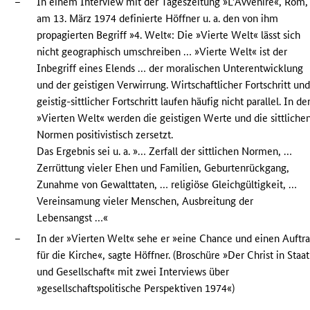
–
In einem Interview mit der Tageszeitung »L’Avvenire«, Rom,
am 13. März 1974 definierte Höffner u. a. den von ihm
propagierten Begriff »4. Welt«: Die »Vierte Welt« lässt sich
nicht geographisch umschreiben … »Vierte Welt« ist der
Inbegriff eines Elends … der moralischen Unterentwicklung
und der geistigen Verwirrung. Wirtschaftlicher Fortschritt un
geistig-sittlicher Fortschritt laufen häufig nicht parallel. In de
»Vierten Welt« werden die geistigen Werte und die sittliche
Normen positivistisch zersetzt.
Das Ergebnis sei u. a. »… Zerfall der sittlichen Normen, …
Zerrüttung vieler Ehen und Familien, Geburtenrückgang,
Zunahme von Gewalttaten, … religiöse Gleichgültigkeit, …
Vereinsamung vieler Menschen, Ausbreitung der
Lebensangst …«
–
In der »Vierten Welt« sehe er »eine Chance und einen Auftr
für die Kirche«, sagte Höffner. (Broschüre »Der Christ in Staat
und Gesellschaft« mit zwei Interviews über
»gesellschaftspolitische Perspektiven 1974«)