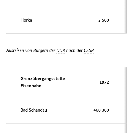
Horka
2 500
1
Ausreisen von Bürgern der
DDR
nach der
ČSSR
Grenzübergangsstelle
1972
Eisenbahn
Bad Schandau
460 300
38