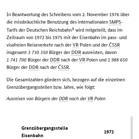
In Beantwortung des Schreibens vom 2. November 1976 über
die missbräuchliche Benutzung des internationalen
SMPS
-
1
Tarifs der Deutschen Reichsbahn
wird mitgeteilt, dass im
Zeitraum von 1972 bis 1975 mit der Eisenbahn im pass- und
visafreien Reiseverkehr nach der
VR
Polen und der
ČSSR
insgesamt
3 730 350
Bürger der
DDR
ausreisten, davon
1 741 700
Bürger der
DDR
nach der
VR
Polen und
1 988 650
Bürger der
DDR
nach der
ČSSR
.
Die Gesamtzahlen gliedern sich, bezogen auf die einzelnen
Grenzübergangsstellen bzw. Jahre, wie folgt:
Ausreisen von Bürgern der
DDR
nach der
VR
Polen
Grenzübergangsstelle
1972
Eisenbahn