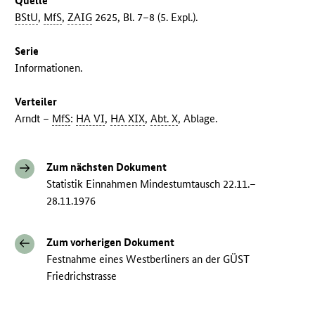
Quelle
BStU
,
MfS
,
ZAIG
2625, Bl. 7–8 (5. Expl.).
Serie
Informationen.
Verteiler
Arndt –
MfS
:
HA VI
,
HA XIX
,
Abt. X
, Ablage.
Zum nächsten Dokument
Statistik Einnahmen Mindestumtausch 22.11.–
28.11.1976
Zum vorherigen Dokument
Festnahme eines Westberliners an der GÜST
Friedrichstrasse