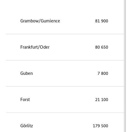
Grambow/Gumience
81 900
11
Frankfurt/Oder
80 650
7
Guben
7 800
Forst
21 100
1
Görlitz
179 500
14