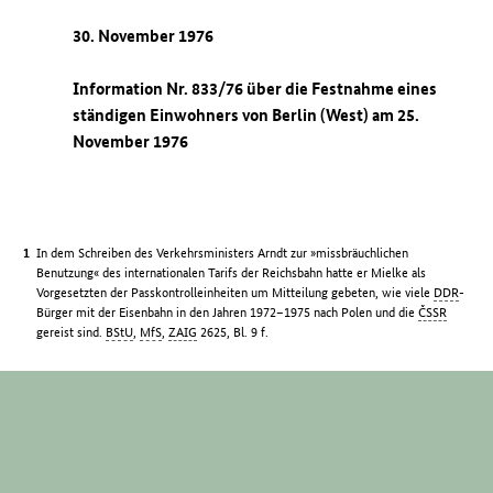
30. November 1976
Information Nr. 833/76 über die Festnahme eines
ständigen Einwohners von Berlin (West) am 25.
November 1976
In dem Schreiben des Verkehrsministers Arndt zur »missbräuchlichen
Benutzung« des internationalen Tarifs der Reichsbahn hatte er Mielke als
Vorgesetzten der Passkontrolleinheiten um Mitteilung gebeten, wie viele
DDR
-
Bürger mit der Eisenbahn in den Jahren 1972–1975 nach Polen und die
ČSSR
gereist sind.
BStU
,
MfS
,
ZAIG
2625, Bl. 9 f.