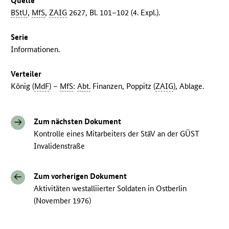
Quelle
BStU
,
MfS
,
ZAIG
2627, Bl. 101–102 (4. Expl.).
Serie
Informationen.
Verteiler
König (
MdF
) –
MfS
:
Abt.
Finanzen, Poppitz (
ZAIG
), Ablage.
Zum nächsten Dokument
Kontrolle eines Mitarbeiters der StäV an der GÜST
Invalidenstraße
Zum vorherigen Dokument
Aktivitäten westalliierter Soldaten in Ostberlin
(November 1976)