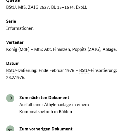
Quelle
BStU
,
MfS
,
ZAIG
2627, Bl. 15–16 (4. Expl.).
Serie
Informationen.
Verteiler
König (
MdF
) –
MfS
:
Abt.
Finanzen, Poppitz (
ZAIG
), Ablage.
Datum
BStU
-Datierung: Ende Februar 1976 –
BStU
-Einsortierung:
28.2.1976.
Zum nächsten Dokument
Ausfall einer Äthylenanlage in einem
Kombinatsbetrieb in Böhlen
Zum vorherigen Dokument