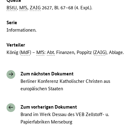
Quelle
BStU
,
MfS
,
ZAIG
2627, Bl. 67–68 (4. Expl.).
Serie
Informationen.
Verteiler
König (
MdF
) –
MfS
:
Abt.
Finanzen, Poppitz (
ZAIG
), Ablage.
Zum nächsten Dokument
Berliner Konferenz Katholischer Christen aus
europäischen Staaten
Zum vorherigen Dokument
Brand im Werk Dessau des VEB Zellstoff- u.
Papierfabriken Merseburg