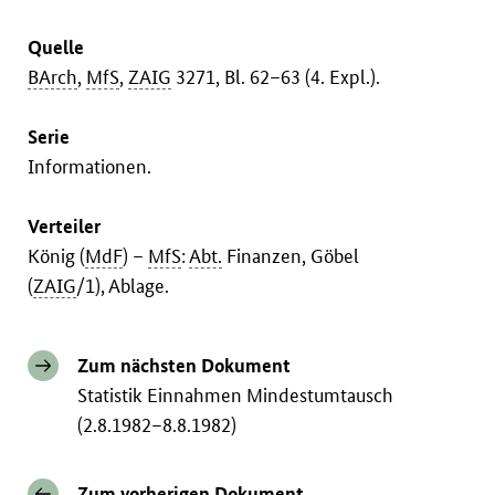
Quelle
BArch
,
MfS
,
ZAIG
3271, Bl. 62–63 (4. Expl.).
Serie
Informationen.
Verteiler
König (
MdF
) –
MfS
:
Abt.
Finanzen, Göbel
(
ZAIG
/1), Ablage.
Zum nächsten Dokument
Statistik Einnahmen Mindestumtausch
(2.8.1982–8.8.1982)
Zum vorherigen Dokument