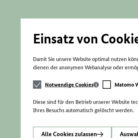
Direkt
zum
Seiteninhalt
springen
Einsatz von Cooki
Damit Sie unsere Website optimal nutzen könn
dienen der anonymen Webanalyse oder ermögl
Notwendige
Matomo
Notwendige Cookies
Matomo W
Cookies
Webstatistik
Diese sind für den Betrieb unserer Website t
Ihres Besuchs automatisch gelöscht werden.
Alle Cookies zulassen
Auswah