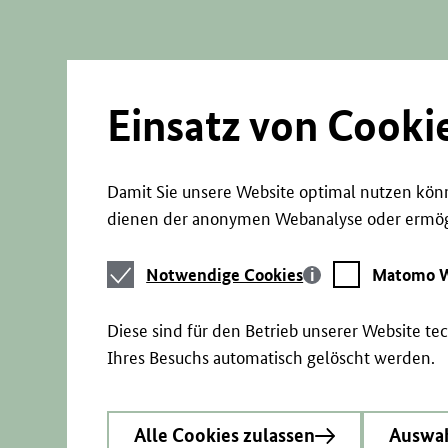
Direkt
zum
Seiteninhalt
springen
Einsatz von Cooki
Damit Sie unsere Website optimal nutzen könn
dienen der anonymen Webanalyse oder ermögl
Notwendige
Matomo
Notwendige Cookies
Matomo W
Cookies
Webstatistik
Diese sind für den Betrieb unserer Website t
Ihres Besuchs automatisch gelöscht werden.
Alle Cookies zulassen
Auswah