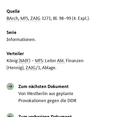
Quelle
BArch
,
MfS
,
ZAIG
3271, Bl. 98–99 (4. Expl.).
Serie
Informationen.
Verteiler
König (
MdF
) –
MfS
: Leiter
Abt.
Finanzen
(Hennig),
ZAIG
/1, Ablage.
Zum nächsten Dokument
Von Westberlin aus geplante
Provokationen gegen die DDR
Zum vorherigen Dokument