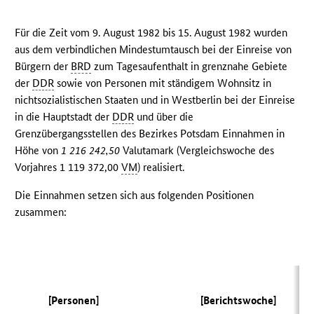
Für die Zeit vom 9. August 1982 bis 15. August 1982 wurden
aus dem verbindlichen Mindestumtausch bei der Einreise von
Bürgern der
BRD
zum Tagesaufenthalt in grenznahe Gebiete
der
DDR
sowie von Personen mit ständigem Wohnsitz in
nichtsozialistischen Staaten und in Westberlin bei der Einreise
in die Hauptstadt der
DDR
und über die
Grenzübergangsstellen des Bezirkes Potsdam Einnahmen in
Höhe von
1 216 242,50
Valutamark (Vergleichswoche des
Vorjahres 1 119 372,00
VM
) realisiert.
Die Einnahmen setzen sich aus folgenden Positionen
zusammen:
(V
[Personen]
[Berichtswoche]