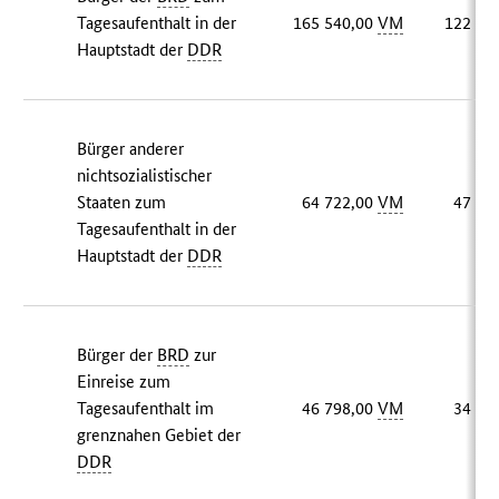
Tagesaufenthalt in der
165 540,00
VM
122 50
Hauptstadt der
DDR
Bürger anderer
nichtsozialistischer
Staaten zum
64 722,00
VM
47 89
Tagesaufenthalt in der
Hauptstadt der
DDR
Bürger der
BRD
zur
Einreise zum
Tagesaufenthalt im
46 798,00
VM
34 63
grenznahen Gebiet der
DDR