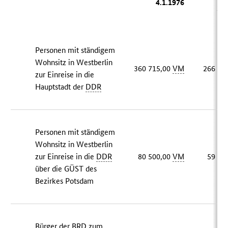
4.1.1976
31
Personen mit ständigem
Wohnsitz in Westberlin
360 715,00
VM
266 92
zur Einreise in die
Hauptstadt der
DDR
Personen mit ständigem
Wohnsitz in Westberlin
zur Einreise in die
DDR
80 500,00
VM
59 57
über die GÜST des
Bezirkes Potsdam
Bürger der
BRD
zum