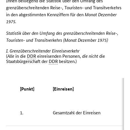
Ihnen beiliegend die Statistik über den Umfang des
grenzüberschreitenden Reise-, Touristen- und Transitverkehrs
in den abgestimmten Kennziffern für den
Monat Dezember
1975.
Statistik über den Umfang des grenzüberschreitenden Reise-,
Touristen- und Transitverkehrs (Monat Dezember 1975)
I. Grenzüberschreitender Einreiseverkehr
(
Alle
in die
DDR
einreisenden Personen,
die nicht
die
Staatsbürgerschaft der
DDR
besitzen.)
[Punkt]
[Einreisen]
1.
Gesamtzahl der Einreisen
1 3