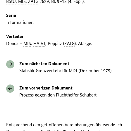
BStU
,
MfS
,
ZAIG
2629, Bl. 9–15 (4. Expl.).
Serie
Informationen.
Verteiler
Donda –
MfS
:
HA VI
, Poppitz (
ZAIG
), Ablage.
Zum nächsten Dokument
Statistik Grenzverkehr für MDI (Dezember 1975)
Zum vorherigen Dokument
Prozess gegen den Fluchthelfer Schubert
Entsprechend den getroffenen Vereinbarungen übersende ich