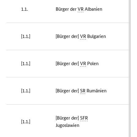
1.1.
Bürger der
VR
Albanien
[1.1.]
[Bürger der]
VR
Bulgarien
[1.1.]
[Bürger der]
VR
Polen
5
[1.1.]
[Bürger der]
SR
Rumänien
[Bürger der]
SFR
[1.1.]
Jugoslawien