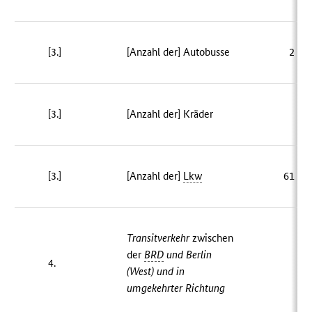
[3.]
[Anzahl der] Autobusse
2 69
[3.]
[Anzahl der] Kräder
10
[3.]
[Anzahl der]
Lkw
61 90
Transitverkehr
zwischen
der
BRD
und Berlin
4.
[–
(West) und in
umgekehrter Richtung