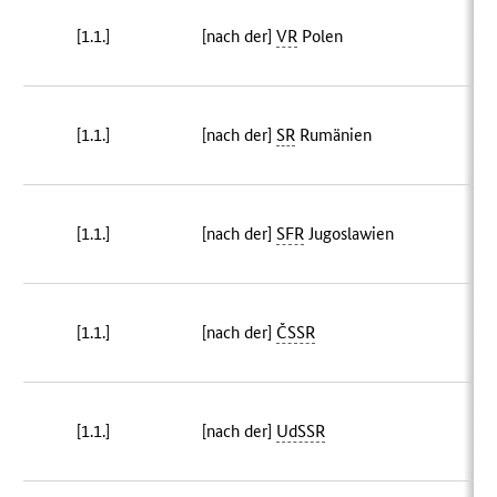
[1.1.]
[nach der]
VR
Polen
22
[1.1.]
[nach der]
SR
Rumänien
[1.1.]
[nach der]
SFR
Jugoslawien
[1.1.]
[nach der]
ČSSR
20
[1.1.]
[nach der]
UdSSR
1