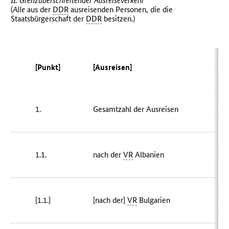
II. Grenzüberschreitender Ausreiseverkehr
(
Alle
aus der
DDR
ausreisenden Personen, die die
Staatsbürgerschaft der
DDR
besitzen.)
[Punkt]
[Ausreisen]
[
1.
Gesamtzahl der Ausreisen
73
1.1.
nach der
VR
Albanien
[1.1.]
[nach der]
VR
Bulgarien