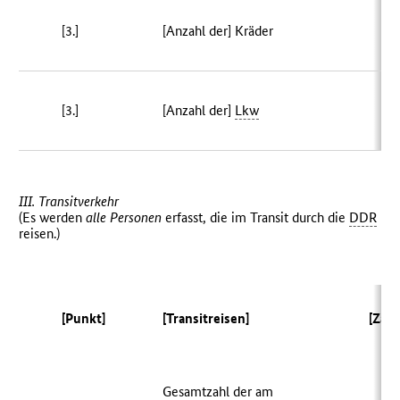
[3.]
[Anzahl der] Kräder
[3.]
[Anzahl der]
Lkw
1
III. Transitverkehr
(Es werden
alle Personen
erfasst, die im Transit durch die
DDR
reisen.)
[Punkt]
[Transitreisen]
[Zahl
Gesamtzahl der am