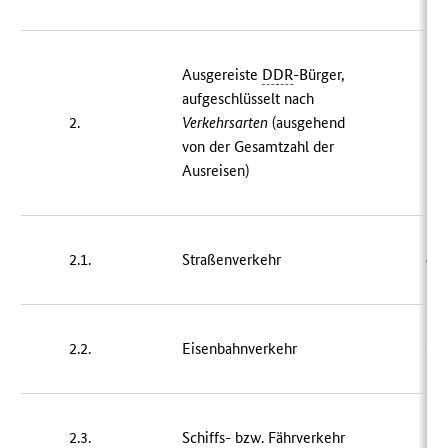
Ausgereiste
DDR
-Bürger,
aufgeschlüsselt nach
2.
Verkehrsarten
(ausgehend
von der Gesamtzahl der
Ausreisen)
2.1.
Straßenverkehr
43
2.2.
Eisenbahnverkehr
26
2.3.
Schiffs- bzw. Fährverkehr