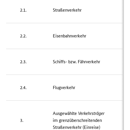
2.1.
Straßenverkehr
9
2.2.
Eisenbahnverkehr
3
2.3.
Schiffs- bzw. Fährverkehr
2.4.
Flugverkehr
Ausgewählte
Verkehrsträger
3.
im grenzüberschreitenden
Straßenverkehr (Einreise)