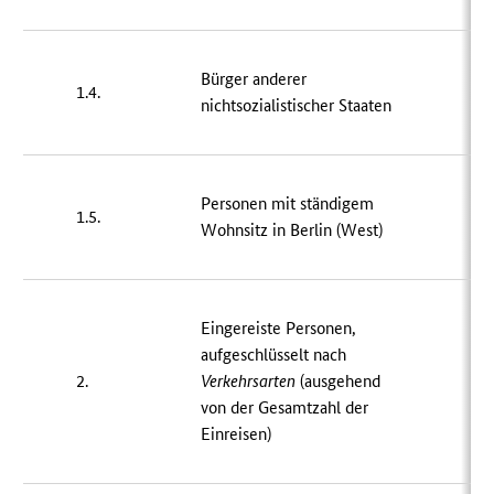
Bürger anderer
1.4.
nichtsozialistischer Staaten
Personen mit ständigem
1.5.
3
Wohnsitz in Berlin (West)
Eingereiste Personen,
aufgeschlüsselt nach
2.
Verkehrsarten
(ausgehend
von der Gesamtzahl der
Einreisen)