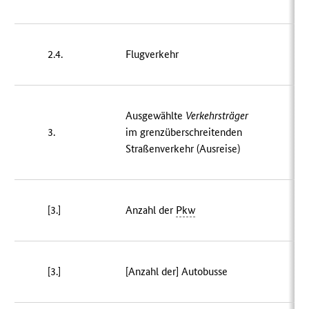
2.4.
Flugverkehr
2
Ausgewählte
Verkehrsträger
3.
im grenzüberschreitenden
Straßenverkehr (Ausreise)
[3.]
Anzahl der
Pkw
7
[3.]
[Anzahl der] Autobusse