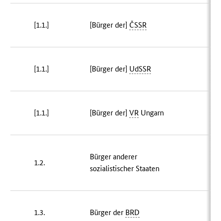
[1.1.]
[Bürger der]
ČSSR
[1.1.]
[Bürger der]
UdSSR
[1.1.]
[Bürger der]
VR
Ungarn
Bürger anderer
1.2.
sozialistischer Staaten
1.3.
Bürger der
BRD
2