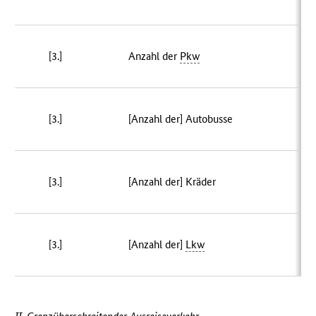
[3.]
Anzahl der
Pkw
2
[3.]
[Anzahl der] Autobusse
[3.]
[Anzahl der] Kräder
[3.]
[Anzahl der]
Lkw