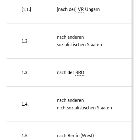
[1.1.]
[nach der]
VR
Ungarn
nach anderen
1.2.
sozialistischen Staaten
1.3.
nach der
BRD
7
nach anderen
1.4.
1
nichtsozialistischen Staaten
1.5.
nach Berlin (West)
19