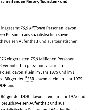
schreitenden Reise-, Touristen- und
en insgesamt
75,9 Millionen
Personen, davon
nen
Personen aus sozialistischen sowie
chsweisen Aufenthalt und aus touristischen
1976 eingereisten
75,9
Millionen Personen
R
vereinbarten pass- und visafreien
Polen, davon allein im Jahr 1975 und im I.
nen
Bürger der
ČSSR
, davon allein im Jahr 1975
DDR
ein.
Bürger der
DDR
, davon allein im Jahr 1975 und
besuchsweisen Aufenthalt und aus
tsozialistischen Staaten und Westberlin aus.