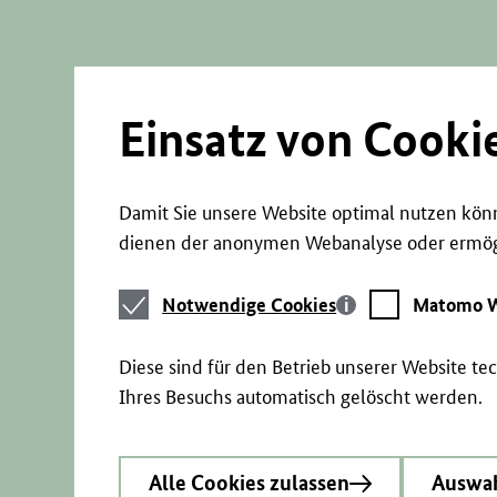
Direkt
zum
Seiteninhalt
springen
Einsatz von Cooki
Damit Sie unsere Website optimal nutzen könn
dienen der anonymen Webanalyse oder ermögl
Notwendige
Matomo
Notwendige Cookies
Matomo W
Cookies
Webstatistik
Diese sind für den Betrieb unserer Website t
Ihres Besuchs automatisch gelöscht werden.
Alle Cookies zulassen
Auswah