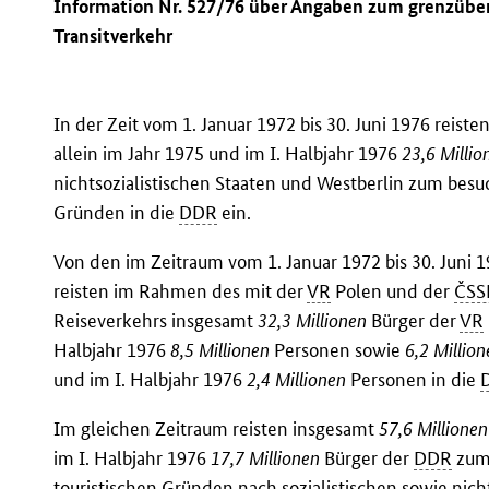
Information Nr. 527/76 über Angaben zum grenzüber
Transitverkehr
In der Zeit vom 1. Januar 1972 bis 30. Juni 1976 reist
allein im Jahr 1975 und im I. Halbjahr 1976
23,6 Millio
nichtsozialistischen Staaten und Westberlin zum besu
Gründen in die
DDR
ein.
Von den im Zeitraum vom 1. Januar 1972 bis 30. Juni 
reisten im Rahmen des mit der
VR
Polen und der
ČSS
Reiseverkehrs insgesamt
32,3 Millionen
Bürger der
VR
Halbjahr 1976
8,5 Millionen
Personen sowie
6,2 Millio
und im I. Halbjahr 1976
2,4 Millionen
Personen in die
Im gleichen Zeitraum reisten insgesamt
57,6 Millionen
im I. Halbjahr 1976
17,7 Millionen
Bürger der
DDR
zum 
touristischen Gründen nach sozialistischen sowie nich