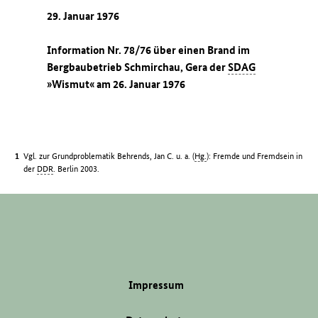
29. Januar 1976
Information Nr. 78/76 über einen Brand im
Bergbaubetrieb Schmirchau, Gera der
SDAG
»Wismut« am 26. Januar 1976
Vgl. zur Grundproblematik Behrends, Jan C. u. a. (
Hg.
): Fremde und Fremdsein in
der
DDR
. Berlin 2003.
Impressum