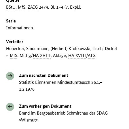
Quelle
BStU
,
MfS
,
ZAIG
2474, Bl. 1–4 (7. Expl.).
Serie
Informationen.
Verteiler
Honecker, Sindermann, (Herbert) Krolikowski, Tisch, Dickel
–
MfS
: Mittig/
HA XVIII
, Ablage,
HA XVIII
/
AIG
.
Zum nächsten Dokument
Statistik Einnahmen Mindestumtausch 26.1.–
1.2.1976
Zum vorherigen Dokument
Brand im Bergbaubetrieb Schmirchau der SDAG
»Wismut«