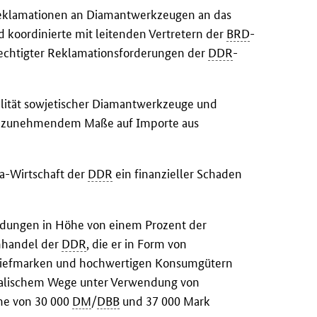
Reklamationen an Diamantwerkzeugen an das
koordinierte mit leitenden Vertretern der
BRD
-
rechtigter Reklamationsforderungen der
DDR
-
lität sowjetischer Diamantwerkzeuge und
in zunehmendem Maße auf Importe aus
ta-Wirtschaft der
DDR
ein finanzieller Schaden
ndungen in Höhe von einem Prozent der
nhandel der
DDR
, die er in Form von
riefmarken und hochwertigen Konsumgütern
talischem Wege unter Verwendung von
he von 30 000
DM
/
DBB
und 37 000 Mark