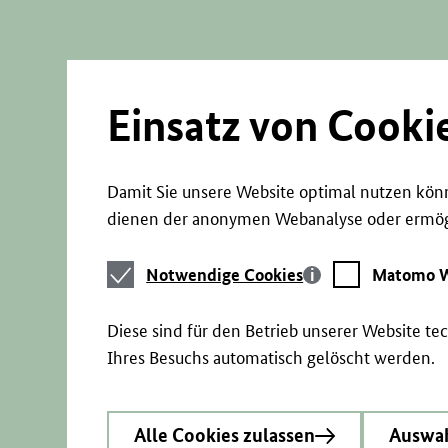
Direkt
zum
Seiteninhalt
springen
Einsatz von Cooki
Damit Sie unsere Website optimal nutzen könn
dienen der anonymen Webanalyse oder ermögl
Notwendige
Matomo
Notwendige Cookies
Matomo W
Cookies
Webstatistik
Diese sind für den Betrieb unserer Website t
Ihres Besuchs automatisch gelöscht werden.
Alle Cookies zulassen
Auswah