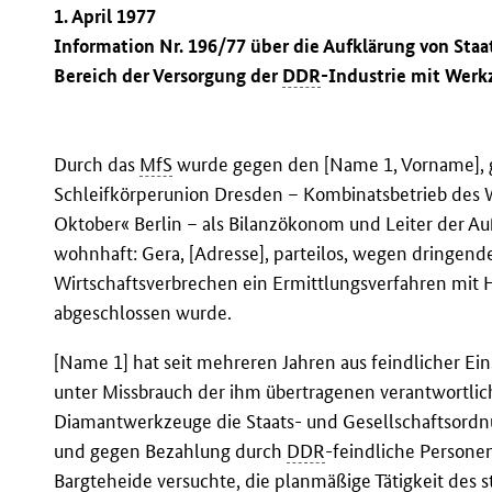
1. April 1977
Information Nr. 196/77 über die Aufklärung von Sta
Bereich der Versorgung der
DDR
-Industrie mit Wer
Durch das
MfS
wurde gegen den [Name 1, Vorname], ge
Schleifkörperunion Dresden – Kombinatsbetrieb de
Oktober« Berlin – als Bilanzökonom und Leiter der A
wohnhaft: Gera, [Adresse], parteilos, wegen dringen
Wirtschaftsverbrechen ein Ermittlungsverfahren mit Ha
abgeschlossen wurde.
[Name 1] hat seit mehreren Jahren aus feindlicher E
unter Missbrauch der ihm übertragenen verantwortli
Diamantwerkzeuge die Staats- und Gesellschaftsord
und gegen Bezahlung durch
DDR
-feindliche Persone
Bargteheide versuchte, die planmäßige Tätigkeit des 