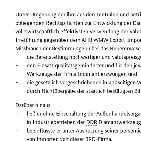
Unter Umgehung der ihm aus den zentralen und betr
obliegenden Rechtspflichten zur Entwicklung der D
volkswirtschaftlich effektivsten Verwendung der Valu
Irreführung gegenüber dem
AHB
WMW
Export-Import
Missbrauch der Bestimmungen über das Neuererwes
–
die Bereitstellung hochwertiger und valutapreis
–
den Einsatz qualitätsgeminderter und für den je
Werkzeuge der Firma Indimant erzwungen und
–
die gesetzlich vorgeschriebenen inlandseitigen
durch Nichtübergabe der staatlich bestätigten Bil
Darüber hinaus
–
ließ er ohne Einschaltung der Außenhandelsorg
in Industriebetrieben der
DDR
Diamantwerkzeug
–
beeinflusste er unter Ausnutzung seiner persönl
von Importen von dieser
BRD
-Firma,