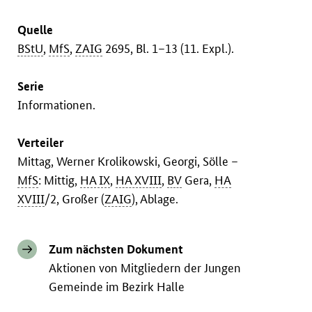
Quelle
BStU
,
MfS
,
ZAIG
2695, Bl. 1–13 (11. Expl.).
Serie
Informationen.
Verteiler
Mittag, Werner Krolikowski, Georgi, Sölle –
MfS
: Mittig,
HA IX
,
HA XVIII
,
BV
Gera,
HA
XVIII
/2, Großer (
ZAIG
), Ablage.
Zum nächsten Dokument
Aktionen von Mitgliedern der Jungen
Gemeinde im Bezirk Halle