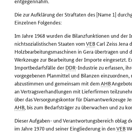
entgegennahm.
Die zur Aufklärung der Straftaten des [Name 1] dur
Einzelnen Folgendes:
Im Jahre 1968 wurden die Bilanzfunktionen und der
nichtsozialistischen Staaten vom
VEB
Carl Zeiss Jena 
Holzbearbeitungsmaschinen in Gera übertragen und der
Werkzeuge zur Bearbeitung der Importe eingesetzt. Er
Importbedarfsfälle der
DDR
-Industrie zu erfassen, ih
vorgegebenen Planmittel und Bilanzen einzuordnen,
abzustimmen und gemeinsam mit dem
AHB
Angebote 
an Vertragsverhandlungen mit Lieferfirmen teilzune
über das Versorgungskontor für Diamantwerkzeuge Jen
AHB
, bis zum Bedarfsträger zu überwachen und zu kon
Dieser Aufgaben- und Verantwortungsbereich oblag d
im Jahre 1970 und seiner Eingliederung in den
VEB
We