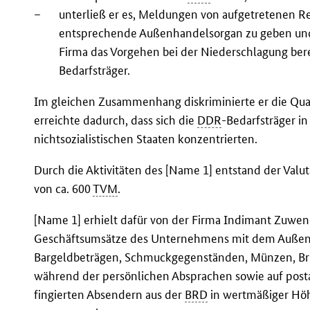
–
unterließ er es, Meldungen von aufgetretenen 
entsprechende Außenhandelsorgan zu geben und 
Firma das Vorgehen bei der Niederschlagung be
Bedarfsträger.
Im gleichen Zusammenhang diskriminierte er die Qua
erreichte dadurch, dass sich die
DDR
-Bedarfsträger 
nichtsozialistischen Staaten konzentrierten.
Durch die Aktivitäten des [Name 1] entstand der Valu
von ca. 600
TVM
.
[Name 1] erhielt dafür von der Firma Indimant Zuwe
Geschäftsumsätze des Unternehmens mit dem Auße
Bargeldbeträgen, Schmuckgegenständen, Münzen, B
während der persönlichen Absprachen sowie auf pos
fingierten Absendern aus der
BRD
in wertmäßiger Hö