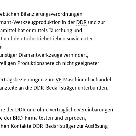
ieblichen Bilanzierungsverordnungen
iamant-Werkzeugproduktion in der
DDR
und zur
tamittel hat er mittels Täuschung und
 und den Industriebetrieben sowie unter
en
günstiger Diamantwerkzeuge verhindert,
weiligen Produktionsbereich nicht geeigneter
 Vertragsbeziehungen zum
VE
Maschinenbauhandel
anzteile an die
DDR
-Bedarfsträger unterbunden.
ane der
DDR
und ohne vertragliche Vereinbarungen
e der
BRD
-Firma testen und erproben,
ichen Kontakte
DDR
-Bedarfsträger zur Auslösung