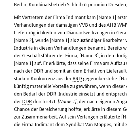
Berlin, Kombinatsbetrieb Schleifkörperunion Dresden, 
Mit Vertretern der Firma Indimant kam [Name 1] ers
Verhandlungen der damaligen
VVB
und des
AHB
WM
Liefermöglichkeiten von Diamantwerkzeugen in Gera 
[Name 2], wurde [Name 1] als zuständiger Bearbeit
Industrie in diesen Verhandlungen benannt. Bereits
der Geschäftsführer der Firma, [Name 3], in den dort
[Name 1] auf. Er erklärte, dass seine Firma am Aufb
nach der
DDR
und somit an dem Erhalt von Lieferauftr
starken Konkurrenz aus der
BRD
gegenüberstehe. [Nam
künftig materielle Vorteile zu gewähren, wenn dieser
den Bedarf der
DDR
-Industrie einsetzt und entspre
der
DDR
durchsetzt.
[Name 1]
, der nach eigenen Anga
Chance der Bereicherung hoffte, erklärte in diesem 
zur Zusammenarbeit. Auf sein Verlangen erläuterte [
die Firma Indimant dem Syndikat Van Moppes, mit d