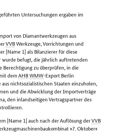
chgeführten Untersuchungen ergaben im
 Import von Diamantwerkzeugen aus
der
VVB
Werkzeuge, Vorrichtungen und
 [Name 1] als Bilanzierer für diese
 wurde befugt, die jährlich auftretenden
re Berechtigung zu überprüfen, in die
 mit dem
AHB
WMW
-Export Berlin
aus nichtsozialistischen Staaten einzuholen,
hmen und die Abwicklung der Importverträge
a, den inlandseitigen Vertragspartner des
trollieren.
em [Name 1] auch nach der Auflösung der
VVB
rkzeugmaschinenbaukombinat »7. Oktober«