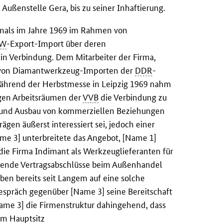
Außenstelle Gera, bis zu seiner Inhaftierung.
tmals im Jahre 1969 im Rahmen von
W
-Export-Import über deren
in Verbindung. Dem Mitarbeiter der Firma,
er von Diamantwerkzeug-Importen der
DDR
-
 während der Herbstmesse in Leipzig 1969 nahm
igen Arbeitsräumen der
VVB
die Verbindung zu
au und Ausbau von kommerziellen Beziehungen
ägen äußerst interessiert sei, jedoch einer
e 3] unterbreitete das Angebot, [Name 1]
 die Firma Indimant als Werkzeuglieferanten für
chende Vertragsabschlüsse beim Außenhandel
ben bereits seit Langem auf eine solche
Gespräch gegenüber [Name 3] seine Bereitschaft
Name 3] die Firmenstruktur dahingehend, dass
em Hauptsitz