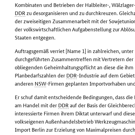
Kombinaten und Betrieben der Halbleiter-, Wälzlager
DDR
zu desorganisieren und zu durchkreuzen. Gleich
der zweiseitigen Zusammenarbeit mit der Sowjetuni
der volkswirtschaftlichen Aufgabenstellung zur Ablös
Staaten entgegen.
Auftragsgemäß verriet [Name 1] in zahlreichen, unte
durchgeführten Zusammentreffen mit Vertretern der
obliegenden Geheimhaltungspflicht an diese die ihm i
Planbedarfszahlen der
DDR
-Industrie auf dem Gebiet
anderen
NSW
-Firmen geplanten Importvorhaben und
Er schuf damit entscheidende Bedingungen, dass die 
am Handel mit der
DDR
auf der Basis der Gleichberec
interessierte Firmen ihrem Diktat unterwarf und di
volkseigenen Außenhandelsbetrieb Werkzeugmaschi
Import Berlin zur Erzielung von Maximalpreisen durc