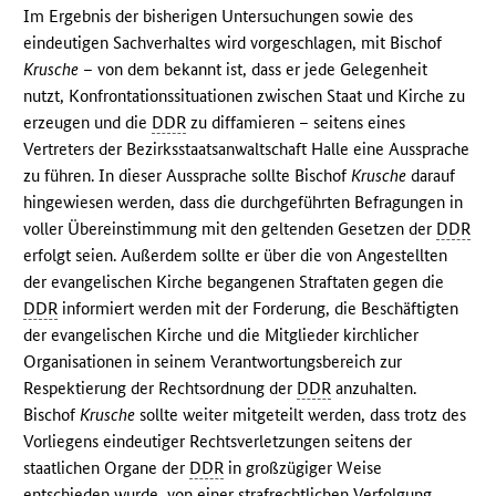
Im Ergebnis der bisherigen Untersuchungen sowie des
eindeutigen Sachverhaltes wird vorgeschlagen, mit Bischof
Krusche
– von dem bekannt ist, dass er jede Gelegenheit
nutzt, Konfrontationssituationen zwischen Staat und Kirche zu
erzeugen und die
DDR
zu diffamieren – seitens eines
Vertreters der Bezirksstaatsanwaltschaft Halle eine Aussprache
zu führen. In dieser Aussprache sollte Bischof
Krusche
darauf
hingewiesen werden, dass die durchgeführten Befragungen in
voller Übereinstimmung mit den geltenden Gesetzen der
DDR
erfolgt seien. Außerdem sollte er über die von Angestellten
der evangelischen Kirche begangenen Straftaten gegen die
DDR
informiert werden mit der Forderung, die Beschäftigten
der evangelischen Kirche und die Mitglieder kirchlicher
Organisationen in seinem Verantwortungsbereich zur
Respektierung der Rechtsordnung der
DDR
anzuhalten.
Bischof
Krusche
sollte weiter mitgeteilt werden, dass trotz des
Vorliegens eindeutiger Rechtsverletzungen seitens der
staatlichen Organe der
DDR
in großzügiger Weise
entschieden wurde, von einer strafrechtlichen Verfolgung