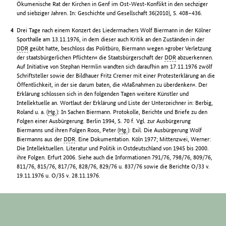
Ökumenische Rat der Kirchen in Genf im Ost-West-Konflikt in den sechziger
und siebziger Jahren. In: Geschichte und Gesellschaft 36(2010), S. 408–436.
Drei Tage nach einem Konzert des Liedermachers Wolf Biermann in der Kölner
Sporthalle am 13.11.1976, in dem dieser auch Kritik an den Zuständen in der
DDR
geübt hatte, beschloss das Politbüro, Biermann wegen »grober Verletzung
der staatsbürgerlichen Pflichten« die Staatsbürgerschaft der
DDR
abzuerkennen.
Auf Initiative von Stephan Hermlin wandten sich daraufhin am 17.11.1976 zwölf
Schriftsteller sowie der Bildhauer Fritz Cremer mit einer Protesterklärung an die
Öffentlichkeit, in der sie darum baten, die »Maßnahmen zu überdenken«. Der
Erklärung schlossen sich in den folgenden Tagen weitere Künstler und
Intellektuelle an. Wortlaut der Erklärung und Liste der Unterzeichner in: Berbig,
Roland u. a. (
Hg.
): In Sachen Biermann. Protokolle, Berichte und Briefe zu den
Folgen einer Ausbürgerung. Berlin 1994, S. 70 f. Vgl. zur Ausbürgerung
Biermanns und ihren Folgen Roos, Peter (
Hg.
): Exil. Die Ausbürgerung Wolf
Biermanns aus der
DDR
. Eine Dokumentation. Köln 1977; Mittenzwei, Werner:
Die Intellektuellen. Literatur und Politik in Ostdeutschland von 1945 bis 2000.
ihre Folgen. Erfurt 2006. Siehe auch die Informationen 791/76, 798/76, 809/76,
811/76, 815/76, 817/76, 828/76, 829/76 u. 837/76 sowie die Berichte O/33 v.
19.11.1976 u. O/35 v. 28.11.1976.