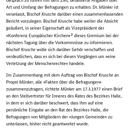
Gespräch zu führen mit dem Ziel, detaillierte Angaben über
Art und Umfang der Befragungen zu erhalten. Dr.
Münker
ist
veranlasst, Bischof
Krusche
darüber einen zusammenfassenden
Bericht vorzulegen. Bischof
Krusche
habe weiter die Absicht
geäußert, in seiner Eigenschaft als Vizepräsident der
2
»Konferenz Europäischer Kirchen«
dieses Gremium bei der
nächsten Tagung über die Vorkommnisse zu informieren.
Bischof
Krusche
wolle sich darüber Gehör verschaffen und
verdeutlichen, dass es sich bei diesen Vorgängen um »eine
Verletzung der Menschenrechte« handele.
Im Zusammenhang mit dem Auftrag von Bischof
Krusche
an
Propst
Münker
, alle »Fakten über die Befragungen«
zusammenzutragen, richtete
Münker
am 17.3.1977 einen Brief
an den Stellvertreter für Inneres des Rates des Bezirkes Halle,
in dem er sich darüber beschwert, dass ihm auf eine
persönliche Eingabe an den Rat des Bezirkes Halle, die
Befragungen von Mitgliedern der »Jungen Gemeinde« zu
unterlassen, bisher nicht geantwortet wurde.