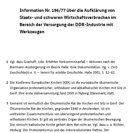
Information Nr. 196/77 über die Aufklärung von
Staats- und schweren Wirtschaftsverbrechen im
Bereich der Versorgung der
DDR
-Industrie mit
Werkzeugen
Vgl. dazu Grashoff, Udo: Erhöhter Vorkommnisanfall – Aktionen nach der
Biermann-Ausbürgerung im Bezirk Halle. Eine Dokumentation.
Hg.
v. Zeit-
Geschichte(n) e. V. – Verein für erlebte Geschichte. Halle 2001, S. 32–62.
Die Konferenz Europäischer Kirchen (
KEK
) ist die europäische ökumenische
Organisation protestantischer, orthodoxer und altkatholischer Kirchen mit Sitz in
Genf. Ihre erste Vollversammlung fand 1959 in Nyborg (Dänemark) statt.
Gemeint ist vermutlich der Ökumenische Rat der Kirchen mit Sitz in Genf. Der
Ökumenische Rat der Kirchen, gegründet 1948 in Amsterdam, ist ein
weltweiter Zusammenschluss von überwiegend protestantischen und
orthodoxen Kirchen. Er gilt als zentrales Organ der ökumenischen Bewegung.
Die römisch-katholische Kirche gehört dem Rat nicht an. Vgl. dazu u. a. Richter,
Hedwig: Der Protestantismus und das linksrevolutionäre Pathos. Der