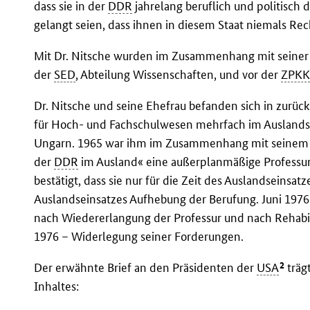
dass sie in der
DDR
jahrelang beruflich und politisch 
gelangt seien, dass ihnen in diesem Staat niemals Re
Mit Dr. Nitsche wurden im Zusammenhang mit seiner
der
SED
, Abteilung Wissenschaften, und vor der
ZPK
Dr. Nitsche und seine Ehefrau befanden sich in zurüc
für Hoch- und Fachschulwesen mehrfach im Auslandse
Ungarn. 1965 war ihm im Zusammenhang mit seinem 
der
DDR
im Ausland« eine außerplanmäßige Professur
bestätigt, dass sie nur für die Zeit des Auslandseinsa
Auslandseinsatzes Aufhebung der Berufung. Juni 1976
nach Wiedererlangung der Professur und nach Rehabi
1976 – Widerlegung seiner Forderungen.
2
Der erwähnte Brief an den Präsidenten der
USA
träg
Inhaltes: