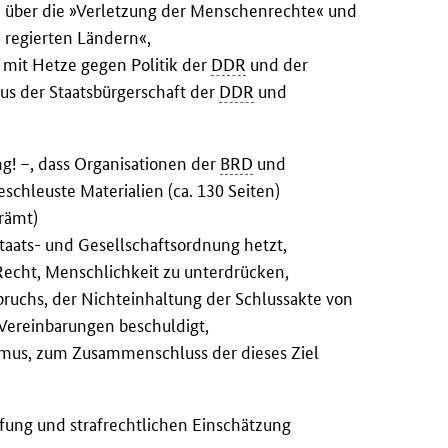
ich über die »Verletzung der Menschenrechte« und
 regierten Ländern«,
n mit Hetze gegen Politik der
DDR
und der
aus der Staatsbürgerschaft der
DDR
und
g! –, dass Organisationen der
BRD
und
schleuste Materialien (ca. 130 Seiten)
brämt)
Staats- und Gesellschaftsordnung hetzt,
, Recht, Menschlichkeit zu unterdrücken,
ruchs, der Nichteinhaltung der Schlussakte von
 Vereinbarungen beschuldigt,
smus, zum Zusammenschluss der dieses Ziel
fung und strafrechtlichen Einschätzung