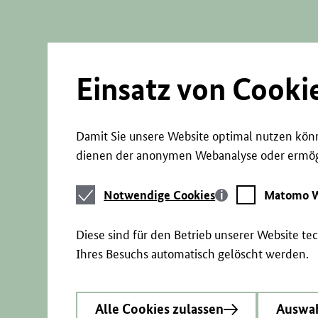
Direkt
zum
Seiteninhalt
springen
Einsatz von Cooki
Damit Sie unsere Website optimal nutzen könn
dienen der anonymen Webanalyse oder ermögl
Notwendige
Matomo
Notwendige Cookies
Matomo W
Cookies
Webstatistik
Diese sind für den Betrieb unserer Website t
Ihres Besuchs automatisch gelöscht werden.
Alle Cookies zulassen
Auswah