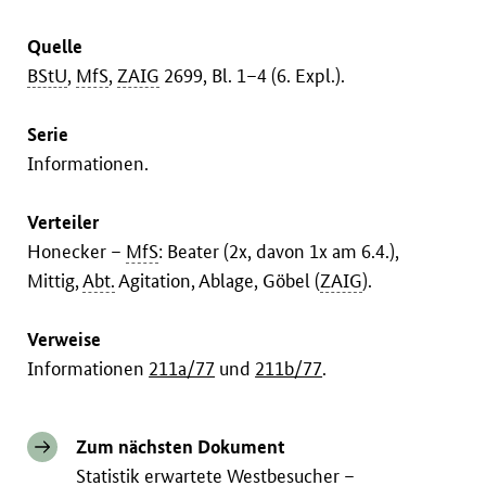
Quelle
BStU
,
MfS
,
ZAIG
2699, Bl. 1–4 (6. Expl.).
Serie
Informationen.
Verteiler
Honecker –
MfS
: Beater (2x, davon 1x am 6.4.),
Mittig,
Abt.
Agitation, Ablage, Göbel (
ZAIG
).
Verweise
Informationen
211a/77
und
211b/77
.
Zum nächsten Dokument
Statistik erwartete Westbesucher –