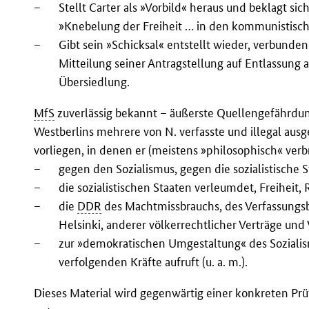
–
Stellt Carter als »Vorbild« heraus und beklagt s
»Knebelung der Freiheit … in den kommunistisch
–
Gibt sein »Schicksal« entstellt wieder, verbunde
Mitteilung seiner Antragstellung auf Entlassung 
Übersiedlung.
MfS
zuverlässig bekannt – äußerste Quellengefährdun
Westberlins mehrere von N. verfasste und illegal ausge
vorliegen, in denen er (meistens »philosophisch« ver
–
gegen den Sozialismus, gegen die sozialistische 
–
die sozialistischen Staaten verleumdet, Freiheit
–
die
DDR
des Machtmissbrauchs, des Verfassungsb
Helsinki, anderer völkerrechtlicher Verträge und
–
zur »demokratischen Umgestaltung« des Soziali
verfolgenden Kräfte aufruft (u. a. m.).
Dieses Material wird gegenwärtig einer konkreten Prü