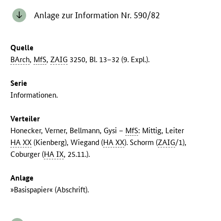
Anlage zur Information Nr. 590/82
Quelle
BArch
,
MfS
,
ZAIG
3250, Bl. 13–32 (9. Expl.).
Serie
Informationen.
Verteiler
Honecker, Verner, Bellmann, Gysi –
MfS
: Mittig, Leiter
HA XX
(Kienberg), Wiegand (
HA XX
). Schorm (
ZAIG
/1),
Coburger (
HA IX
, 25.11.).
Anlage
»Basispapier« (Abschrift).