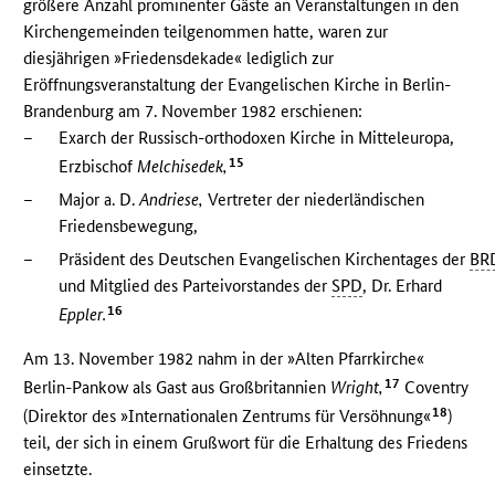
größere Anzahl prominenter Gäste an Veranstaltungen in den
Kirchengemeinden teilgenommen hatte, waren zur
diesjährigen »Friedensdekade« lediglich zur
Eröffnungsveranstaltung der Evangelischen Kirche in Berlin-
Brandenburg am 7. November 1982 erschienen:
–
Exarch der Russisch-orthodoxen Kirche in Mitteleuropa,
15
Erzbischof
Melchisedek,
–
Major a. D.
Andriese,
Vertreter der niederländischen
Friedensbewegung,
–
Präsident des Deutschen Evangelischen Kirchentages der
BR
und Mitglied des Parteivorstandes der
SPD
, Dr. Erhard
16
Eppler.
Am 13. November 1982 nahm in der »Alten Pfarrkirche«
17
Berlin-Pankow als Gast aus Großbritannien
Wright,
Coventry
18
(Direktor des »Internationalen Zentrums für Versöhnung«
)
teil, der sich in einem Grußwort für die Erhaltung des Friedens
einsetzte.