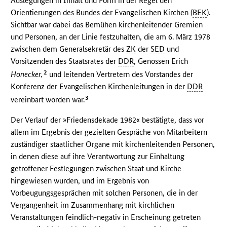
Auslegungen in Inhalt und Form in der Regel den
Orientierungen des Bundes der Evangelischen Kirchen (
BEK
).
Sichtbar war dabei das Bemühen kirchenleitender Gremien
und Personen, an der Linie festzuhalten, die am 6. März 1978
zwischen dem Generalsekretär des
ZK
der
SED
und
Vorsitzenden des Staatsrates der
DDR
, Genossen Erich
2
Honecker,
und leitenden Vertretern des Vorstandes der
Konferenz der Evangelischen Kirchenleitungen in der
DDR
3
vereinbart worden war.
Der Verlauf der »Friedensdekade 1982« bestätigte, dass vor
allem im Ergebnis der gezielten Gespräche von Mitarbeitern
zuständiger staatlicher Organe mit kirchenleitenden Personen,
in denen diese auf ihre Verantwortung zur Einhaltung
getroffener Festlegungen zwischen Staat und Kirche
hingewiesen wurden, und im Ergebnis von
Vorbeugungsgesprächen mit solchen Personen, die in der
Vergangenheit im Zusammenhang mit kirchlichen
Veranstaltungen feindlich-negativ in Erscheinung getreten