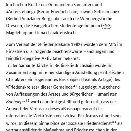
kirchlichen Kräfte der Gemeinden »Samariter« und
»Auferstehung« (Berlin-Friedrichshain) sowie »Gethsemane«
(Berlin-Prenzlauer Berg), aber auch die Weinbergskirche
Dresden, die Evangelischen Studentengemeinden (
ESG
)
Magdeburg und Jena charakteristisch.
Zum Verlauf der »Friedensdekade 1982« wurden dem
MfS
im
Einzelnen u. a. folgende beachtenswerte Handlungen und
feindlich-negative Aktivitäten bekannt:
In der Samariterkirche in Berlin-Friedrichshain wurde im
Zusammenhang mit einer ständigen Ausstellung pazifistischen
Charakters ein sogenanntes Basispapier (Text als Anlage) des
41
»Friedenskreises« dieser Gemeinde
ausgelegt. Ausgehend
von Auffassungen des Arztes und bürgerlichen Humanisten
42
Bonhoefer
wird darin festgestellt und gefordert, dass die
Antwort der Verfasser dieses »Basispapiers« auf das
internationale Wettrüsten »der aktive Pazifismus ist und sein
43
wird«. In diesem Sinne bilde der »soziale Friedensdienst
als
vertrauensbildende Maßnahme und Friedenszeichen in der