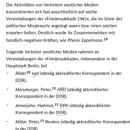
Die Aktivitäten von Vertretern westlicher Medien
konzentrierten sich fast ausschließlich auf solche
Veranstaltungen der »Friedensdekade 1982«, die im Sinne des
politischen Missbrauchs angelegt waren bzw. einen solchen
erwarten ließen. Deutlich wurde ihr Zusammenwirken mit
19
feindlich-negativen Kräften, wie Pfarrer
Eppelmann.
Folgende Vertreter westlicher Medien nahmen an
Veranstaltungen der »Friedensdekade«, insbesondere in der
Hauptstadt Berlin, teil
–
20
Röder
epd
(ständig akkreditierter Korrespondent in der
DDR
),
–
21
Merseburger,
Peter,
ARD
(ständig akkreditierter
Korrespondent in der
DDR
),
–
22
Jennerjahn,
Hartmut,
DPA
(ständig akkreditierter
Korrespondent in der
DDR
),
–
23
Millar,
Peter,
Reuters (ständig akkreditierter Korresponden
in der
DDR
),