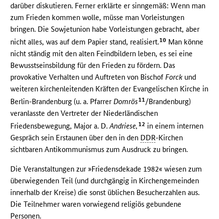
darüber diskutieren. Ferner erklärte er sinngemäß: Wenn man
zum Frieden kommen wolle, müsse man Vorleistungen
bringen. Die Sowjetunion habe Vorleistungen gebracht, aber
10
nicht alles, was auf dem Papier stand, realisiert.
Man könne
nicht ständig mit den alten Feindbildern leben, es sei eine
Bewusstseinsbildung für den Frieden zu fördern. Das
provokative Verhalten und Auftreten von Bischof
Forck
und
weiteren kirchenleitenden Kräften der Evangelischen Kirche in
11
Berlin-Brandenburg (u. a. Pfarrer
Domrös
/Brandenburg)
veranlasste den Vertreter der Niederländischen
12
Friedensbewegung, Major a. D.
Andriese,
in einem internen
Gespräch sein Erstaunen über den in den
DDR
-Kirchen
sichtbaren Antikommunismus zum Ausdruck zu bringen.
Die Veranstaltungen zur »Friedensdekade 1982« wiesen zum
überwiegenden Teil (und durchgängig in Kirchengemeinden
innerhalb der Kreise) die sonst üblichen Besucherzahlen aus.
Die Teilnehmer waren vorwiegend religiös gebundene
Personen.