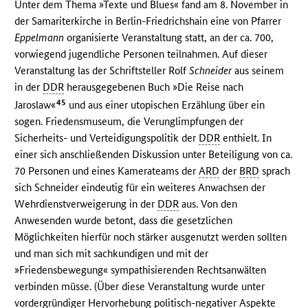
Unter dem Thema »Texte und Blues« fand am 8. November in
der Samariterkirche in Berlin-Friedrichshain eine von Pfarrer
Eppelmann
organisierte Veranstaltung statt, an der ca. 700,
vorwiegend jugendliche Personen teilnahmen. Auf dieser
Veranstaltung las der Schriftsteller Rolf
Schneider
aus seinem
in der
DDR
herausgegebenen Buch »Die Reise nach
45
Jaroslaw«
und aus einer utopischen Erzählung über ein
sogen. Friedensmuseum, die Verunglimpfungen der
Sicherheits- und Verteidigungspolitik der
DDR
enthielt. In
einer sich anschließenden Diskussion unter Beteiligung von ca.
70 Personen und eines Kamerateams der
ARD
der
BRD
sprach
sich Schneider eindeutig für ein weiteres Anwachsen der
Wehrdienstverweigerung in der
DDR
aus. Von den
Anwesenden wurde betont, dass die gesetzlichen
Möglichkeiten hierfür noch stärker ausgenutzt werden sollten
und man sich mit sachkundigen und mit der
»Friedensbewegung« sympathisierenden Rechtsanwälten
verbinden müsse. (Über diese Veranstaltung wurde unter
vordergründiger Hervorhebung politisch-negativer Aspekte