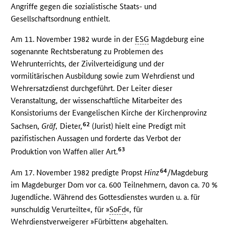
Angriffe gegen die sozialistische Staats- und
Gesellschaftsordnung enthielt.
Am 11. November 1982 wurde in der
ESG
Magdeburg eine
sogenannte Rechtsberatung zu Problemen des
Wehrunterrichts, der Zivilverteidigung und der
vormilitärischen Ausbildung sowie zum Wehrdienst und
Wehrersatzdienst durchgeführt. Der Leiter dieser
Veranstaltung, der wissenschaftliche Mitarbeiter des
Konsistoriums der Evangelischen Kirche der Kirchenprovinz
62
Sachsen,
Gräf,
Dieter,
(Jurist) hielt eine Predigt mit
pazifistischen Aussagen und forderte das Verbot der
63
Produktion von Waffen aller Art.
64
Am 17. November 1982 predigte Propst
Hinz
/Magdeburg
im Magdeburger Dom vor ca. 600 Teilnehmern, davon ca. 70 %
Jugendliche. Während des Gottesdienstes wurden u. a. für
»unschuldig Verurteilte«, für »
SoFd
«, für
Wehrdienstverweigerer »Fürbitten« abgehalten.