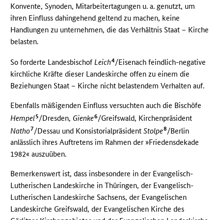
Konvente, Synoden, Mitarbeitertagungen u. a. genutzt, um
ihren Einfluss dahingehend geltend zu machen, keine
Handlungen zu unternehmen, die das Verhältnis Staat – Kirche
belasten.
4
So forderte Landesbischof
Leich
/Eisenach feindlich-negative
kirchliche Kräfte dieser Landeskirche offen zu einem die
Beziehungen Staat – Kirche nicht belastendem Verhalten auf.
Ebenfalls mäßigenden Einfluss versuchten auch die Bischöfe
5
6
Hempel
/Dresden,
Gienke
/Greifswald, Kirchenpräsident
7
8
Natho
/Dessau und Konsistorialpräsident
Stolpe
/Berlin
anlässlich ihres Auftretens im Rahmen der »Friedensdekade
1982« auszuüben.
Bemerkenswert ist, dass insbesondere in der Evangelisch-
Lutherischen Landeskirche in Thüringen, der Evangelisch-
Lutherischen Landeskirche Sachsens, der Evangelischen
Landeskirche Greifswald, der Evangelischen Kirche des