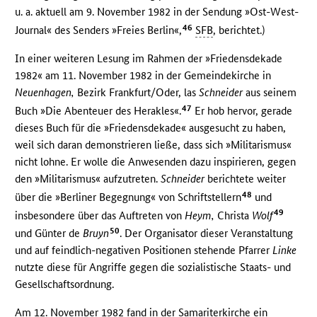
u. a. aktuell am 9. November 1982 in der Sendung »Ost-West-
46
Journal« des Senders »Freies Berlin«,
SFB
, berichtet.)
In einer weiteren Lesung im Rahmen der »Friedensdekade
1982« am 11. November 1982 in der Gemeindekirche in
Neuenhagen,
Bezirk Frankfurt/Oder, las
Schneider
aus seinem
47
Buch »Die Abenteuer des Herakles«.
Er hob hervor, gerade
dieses Buch für die »Friedensdekade« ausgesucht zu haben,
weil sich daran demonstrieren ließe, dass sich »Militarismus«
nicht lohne. Er wolle die Anwesenden dazu inspirieren, gegen
den »Militarismus« aufzutreten.
Schneider
berichtete weiter
48
über die »Berliner Begegnung« von Schriftstellern
und
49
insbesondere über das Auftreten von
Heym,
Christa
Wolf
50
und Günter de
Bruyn
. Der Organisator dieser Veranstaltung
und auf feindlich-negativen Positionen stehende Pfarrer
Linke
nutzte diese für Angriffe gegen die sozialistische Staats- und
Gesellschaftsordnung.
Am 12. November 1982 fand in der Samariterkirche ein