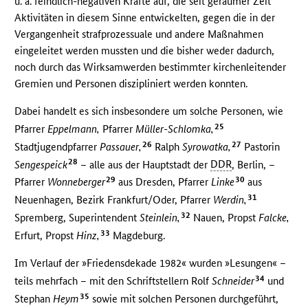
u. a. feindlich-negativen Kräfte auf, die seit geraumer Zeit
Aktivitäten in diesem Sinne entwickelten, gegen die in der
Vergangenheit strafprozessuale und andere Maßnahmen
eingeleitet werden mussten und die bisher weder dadurch,
noch durch das Wirksamwerden bestimmter kirchenleitender
Gremien und Personen diszipliniert werden konnten.
Dabei handelt es sich insbesondere um solche Personen, wie
25
Pfarrer
Eppelmann,
Pfarrer
Müller-Schlomka,
26
27
Stadtjugendpfarrer
Passauer,
Ralph
Syrowatka,
Pastorin
28
Sengespeick
– alle aus der Hauptstadt der
DDR
, Berlin, –
29
30
Pfarrer
Wonneberger
aus Dresden, Pfarrer
Linke
aus
31
Neuenhagen, Bezirk Frankfurt/Oder, Pfarrer
Werdin,
32
Spremberg, Superintendent
Steinlein,
Nauen, Propst
Falcke,
33
Erfurt, Propst
Hinz,
Magdeburg.
Im Verlauf der »Friedensdekade 1982« wurden »Lesungen« –
34
teils mehrfach – mit den Schriftstellern Rolf
Schneider
und
35
Stephan
Heym
sowie mit solchen Personen durchgeführt,