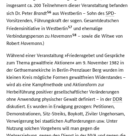
insgesamt ca. 200 Teilnehmern dieser Veranstaltung befanden
56
sich Dr. Peter
Brandt
aus Westberlin – Sohn des
SPD
-
Vorsitzenden, Führungskraft der sogen. Gesamtdeutschen
57
Friedensinitiative in Westberlin
und ehemalige
58
Verbindungsperson zu
Havemann
– sowie die Witwe von
Robert
Havemann.
)
Während einer Veranstaltung »Friedensgebet und Gespräche
zum Thema gewaltfreie Aktionen« am 9. November 1982 in
der Gethsemanekirche in Berlin-Prenzlauer Berg wurden im
kleinen Kreis mögliche Formen gewaltfreien Widerstandes –
wird als eine Kampfmethode und Aktionsform zur
Herbeiführung positiver gesellschaftlicher Veränderungen
ohne Anwendung physischer Gewalt definiert – in der
DDR
diskutiert. Es wurden in Erwägung gezogen: Petitionen,
Demonstrationen, Sitz-Streiks, Boykott, Ziviler Ungehorsam,
Verweigerung bei staatlichen Aufforderungen usw. Unter
Nutzung solchen Vorgehens will man gegen die
Wehrerziehung, gegen den Dienst in der
NVA
und gegen die