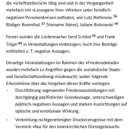
die »schriftstellerisch« tätig sind und in der Vergangenheit
mehrfach mit »Lesungen« ihrer »Werke« unter feindlich-
36
negativen Personenkreisen auftraten, wie Lutz
Rathenow,
37
38
Rüdiger
Rosenthal,
[Vorname Name], Juliane
Bobrowski.
39
Ferner wurden die Liedermacher Gerd
Schöne
und Frank
40
Tröger
in Veranstaltungen einbezogen. Auch ihre Beiträge
enthielten z. T. negative Aussagen.
Derartige Veranstaltungen im Rahmen der »Friedensdekade«
wurden mehrfach zu Angriffen gegen die sozialistische Staats-
und Gesellschaftsordnung missbraucht, wobei folgende
Erkenntnisse über das Vorgehen dieser Kräfte vorliegen:
–
Durchführung sogenannter Friedensausstellungen mit
durchgängig pazifistischer Grundaussage, unterschwelligen
politisch-negativen Aussagen und starken Ausrichtungen auf
optische und emotionale Wirkung.
–
Verbreitung nichtgenehmigter Druckerzeugnisse mit dem
Vermerk »Nur für den innerkirchlichen Dienstgebrauch«.