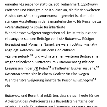
erneuter »Leseabend« statt (ca. 200 Teilnehmer).
Eppelmann
eröffnete und kündigte eine Kollekte an, die für den weiteren
Ausbau des »Antikriegsmuseums« – gemeint ist damit die
ständige Ausstellung in der Samariterkirche –, für Reisende zu
»Veranstaltungen« sowie für inhaftierte
Wehrdienstverweigerer vorgesehen sei. Im Mittelpunkt der
»Lesungen« standen Beiträge von Lutz
Rathenow,
Rüdiger
Rosenthal
und [Vorname Name]. Sie waren politisch-negativ
angelegt.
Rathenow
las aus dem Gedichtband
51
»Zangengeburt«
und widmete einen weiteren Beitrag einem
wegen feindlichen Auftretens im Zusammenhang mit den
52
53
Ereignissen in der
VR
Polen
inhaftierten Bürger aus Jena.
Rosenthal
setzte sich in einem Gedicht für eine wegen
54
Wehrdienstverweigerung inhaftierte Person (
Blumhagen
)
ein.
Rathenow
und Rosenthal erklärten, dass sie sich heute für die
Ableistung des Wehrdienstes als Bausoldaten entscheiden
würden. Als ein Teilnehmer der Veranstaltung fragte, warum