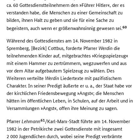
ca. 60 Gottesdienstteilnehmern den »Führer Hitler«, der es
verstanden habe, die Menschen zu einer Gemeinschaft zu
bilden, ihnen Halt zu geben und sie für eine Sache zu
60
begeistern, auch wenn er größenwahnsinnig gewesen sei.
Während des Gottesdienstes am 14. November 1982 in
Spremberg, [Bezirk] Cottbus, forderte Pfarrer
Werdin
die
teilnehmenden Kinder auf, mitgebrachtes »Kriegsspielzeug«
mit einem Hammer zu zertrümmern, wegzuwerfen und aus
vor dem Altar aufgebautem Spielzeug zu wählen. Des
Weiteren verteilte
Werdin
Liedertexte mit pazifistischem
Charakter. In seiner Predigt äußerte er u. a., der Staat habe vor
der kirchlichen Friedensbewegung »Angst«; die Menschen
hätten im öffentlichen Leben, in Schulen, auf der Arbeit und in
Versammlungen »Angst«, offen ihre Meinung zu sagen.
61
Pfarrer
Lehmann
/Karl-Marx-Stadt führte am 14. November
1982 in der Petrikirche zwei Gottesdienste mit insgesamt
2 000 Jugendlichen durch, wobei seine Predigt verbrämte