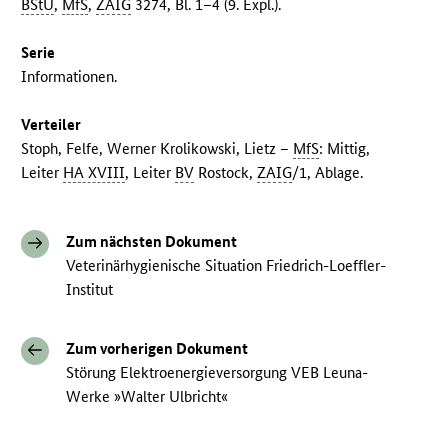
BStU
,
MfS
,
ZAIG
3274, Bl. 1–4 (9. Expl.).
Serie
Informationen.
Verteiler
Stoph, Felfe, Werner Krolikowski, Lietz –
MfS
: Mittig,
Leiter
HA XVIII
, Leiter
BV
Rostock,
ZAIG
/1, Ablage.
Zum nächsten Dokument
Veterinärhygienische Situation Friedrich-Loeffler-
Institut
Zum vorherigen Dokument
Störung Elektroenergieversorgung VEB Leuna-
Werke »Walter Ulbricht«