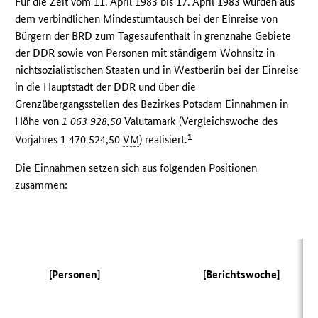
Für die Zeit vom 11. April 1983 bis 17. April 1983 wurden aus
dem verbindlichen Mindestumtausch bei der Einreise von
Bürgern der
BRD
zum Tagesaufenthalt in grenznahe Gebiete
der
DDR
sowie von Personen mit ständigem Wohnsitz in
nichtsozialistischen Staaten und in Westberlin bei der Einreise
in die Hauptstadt der
DDR
und über die
Grenzübergangsstellen des Bezirkes Potsdam Einnahmen in
Höhe von
1 063 928,50
Valutamark (Vergleichswoche des
1
Vorjahres 1 470 524,50
VM
) realisiert.
Die Einnahmen setzen sich aus folgenden Positionen
zusammen:
(V
[Personen]
[Berichtswoche]