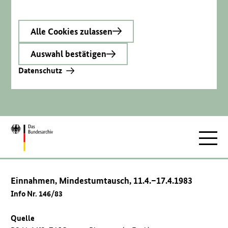
Alle Cookies zulassen
Auswahl bestätigen
Datenschutz
Zur
Hauptnav
Startseite
Einnahmen, Mindestumtausch, 11.4.–17.4.1983
Info Nr. 146/83
Quelle