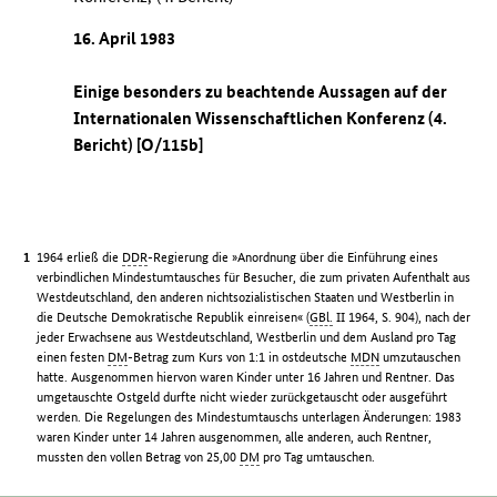
16. April 1983
Einige besonders zu beachtende Aussagen auf der
Internationalen Wissenschaftlichen Konferenz (4.
Bericht) [O/115b]
1964 erließ die
DDR
-Regierung die »Anordnung über die Einführung eines
verbindlichen Mindestumtausches für Besucher, die zum privaten Aufenthalt aus
Westdeutschland, den anderen nichtsozialistischen Staaten und Westberlin in
die Deutsche Demokratische Republik einreisen« (
GBl.
II 1964, S. 904), nach der
jeder Erwachsene aus Westdeutschland, Westberlin und dem Ausland pro Tag
einen festen
DM
-Betrag zum Kurs von 1:1 in ostdeutsche
MDN
umzutauschen
hatte. Ausgenommen hiervon waren Kinder unter 16 Jahren und Rentner. Das
umgetauschte Ostgeld durfte nicht wieder zurückgetauscht oder ausgeführt
werden. Die Regelungen des Mindestumtauschs unterlagen Änderungen: 1983
waren Kinder unter 14 Jahren ausgenommen, alle anderen, auch Rentner,
mussten den vollen Betrag von 25,00
DM
pro Tag umtauschen.