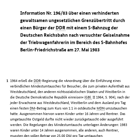
Information Nr. 196/83 über einen verhinderten
gewaltsamen ungesetzlichen Grenzübertritt durch
einen Bürger der
DDR
mit einem S-Bahnzug der
Deutschen Reichsbahn nach versuchter Geiselnahme
der Triebwagenfahrerin im Bereich des S-Bahnhofes
Berlin-Friedrichstraße am 27. Mai 1983
1964 erließ die
DDR
-Regierung die »Anordnung über die Einführung eines
verbindlichen Mindestumtausches für Besucher, die zum privaten Aufenthalt aus
Westdeutschland, den anderen nichtsozialistischen Staaten und Westberlin in
die Deutsche Demokratische Republik einreisen« (
GBl.
II 1964, S. 904), nach der
jeder Erwachsene aus Westdeutschland, Westberlin und dem Ausland pro Tag
einen festen
DM
-Betrag zum Kurs von 1:1 in ostdeutsche
MDN
umzutauschen
hatte. Ausgenommen hiervon waren Kinder unter 16 Jahren und Rentner. Das
umgetauschte Ostgeld durfte nicht wieder zurückgetauscht oder ausgeführt
werden. Die Regelungen des Mindestumtauschs unterlagen Änderungen: 1983
waren Kinder unter 14 Jahren ausgenommen, alle anderen, auch Rentner,
mussten den vollen Betrag von 25,00
DM
pro Tag umtauschen.