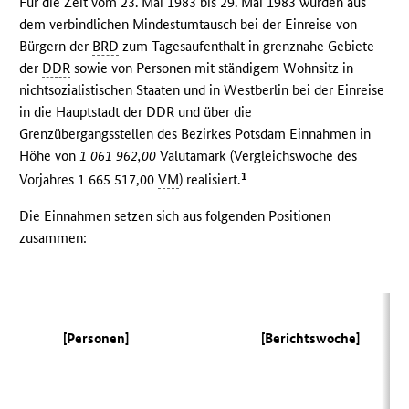
Für die Zeit vom 23. Mai 1983 bis 29. Mai 1983 wurden aus
dem verbindlichen Mindestumtausch bei der Einreise von
Bürgern der
BRD
zum Tagesaufenthalt in grenznahe Gebiete
der
DDR
sowie von Personen mit ständigem Wohnsitz in
nichtsozialistischen Staaten und in Westberlin bei der Einreise
in die Hauptstadt der
DDR
und über die
Grenzübergangsstellen des Bezirkes Potsdam Einnahmen in
Höhe von
1 061 962,00
Valutamark (Vergleichswoche des
1
Vorjahres 1 665 517,00
VM
) realisiert.
Die Einnahmen setzen sich aus folgenden Positionen
zusammen:
(V
[Personen]
[Berichtswoche]