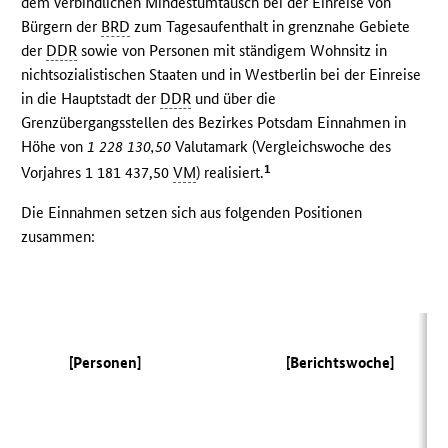
dem verbindlichen Mindestumtausch bei der Einreise von
Bürgern der
BRD
zum Tagesaufenthalt in grenznahe Gebiete
der
DDR
sowie von Personen mit ständigem Wohnsitz in
nichtsozialistischen Staaten und in Westberlin bei der Einreise
in die Hauptstadt der
DDR
und über die
Grenzübergangsstellen des Bezirkes Potsdam Einnahmen in
Höhe von
1 228 130,50
Valutamark (Vergleichswoche des
1
Vorjahres 1 181 437,50
VM
) realisiert.
Die Einnahmen setzen sich aus folgenden Positionen
zusammen:
(V
[Personen]
[Berichtswoche]