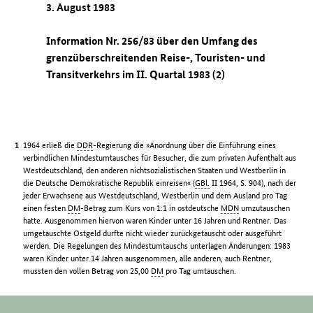
3. August 1983
Information Nr. 256/83 über den Umfang des
grenzüberschreitenden Reise-, Touristen- und
Transitverkehrs im II. Quartal 1983 (2)
1964 erließ die
DDR
-Regierung die »Anordnung über die Einführung eines
verbindlichen Mindestumtausches für Besucher, die zum privaten Aufenthalt aus
Westdeutschland, den anderen nichtsozialistischen Staaten und Westberlin in
die Deutsche Demokratische Republik einreisen« (
GBl.
II 1964, S. 904), nach der
jeder Erwachsene aus Westdeutschland, Westberlin und dem Ausland pro Tag
einen festen
DM
-Betrag zum Kurs von 1:1 in ostdeutsche
MDN
umzutauschen
hatte. Ausgenommen hiervon waren Kinder unter 16 Jahren und Rentner. Das
umgetauschte Ostgeld durfte nicht wieder zurückgetauscht oder ausgeführt
werden. Die Regelungen des Mindestumtauschs unterlagen Änderungen: 1983
waren Kinder unter 14 Jahren ausgenommen, alle anderen, auch Rentner,
mussten den vollen Betrag von 25,00
DM
pro Tag umtauschen.