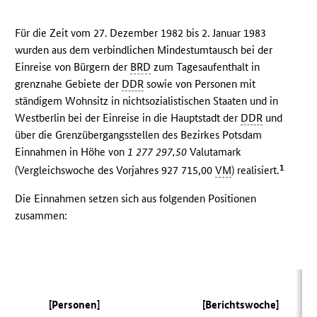
Für die Zeit vom 27. Dezember 1982 bis 2. Januar 1983
wurden aus dem verbindlichen Mindestumtausch bei der
Einreise von Bürgern der
BRD
zum Tagesaufenthalt in
grenznahe Gebiete der
DDR
sowie von Personen mit
ständigem Wohnsitz in nichtsozialistischen Staaten und in
Westberlin bei der Einreise in die Hauptstadt der
DDR
und
über die Grenzübergangsstellen des Bezirkes Potsdam
Einnahmen in Höhe von
1 277 297,50
Valutamark
1
(Vergleichswoche des Vorjahres 927 715,00
VM
) realisiert.
Die Einnahmen setzen sich aus folgenden Positionen
zusammen:
(V
[Personen]
[Berichtswoche]