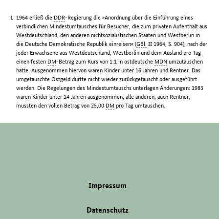
1964 erließ die
DDR
-Regierung die »Anordnung über die Einführung eines
verbindlichen Mindestumtausches für Besucher, die zum privaten Aufenthalt aus
Westdeutschland, den anderen nichtsozialistischen Staaten und Westberlin in
die Deutsche Demokratische Republik einreisen« (
GBl.
II 1964, S. 904), nach der
jeder Erwachsene aus Westdeutschland, Westberlin und dem Ausland pro Tag
einen festen
DM
-Betrag zum Kurs von 1:1 in ostdeutsche
MDN
umzutauschen
hatte. Ausgenommen hiervon waren Kinder unter 16 Jahren und Rentner. Das
umgetauschte Ostgeld durfte nicht wieder zurückgetauscht oder ausgeführt
werden. Die Regelungen des Mindestumtauschs unterlagen Änderungen: 1983
waren Kinder unter 14 Jahren ausgenommen, alle anderen, auch Rentner,
mussten den vollen Betrag von 25,00
DM
pro Tag umtauschen.
Impressum
Datenschutz