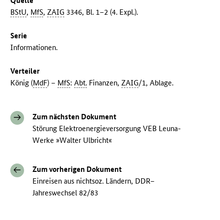
Quelle
BStU
,
MfS
,
ZAIG
3346, Bl. 1–2 (4. Expl.).
Serie
Informationen.
Verteiler
König (
MdF
) –
MfS
:
Abt.
Finanzen,
ZAIG
/1, Ablage.
Zum nächsten Dokument
Störung Elektroenergieversorgung VEB Leuna-
Werke »Walter Ulbricht«
Zum vorherigen Dokument
Einreisen aus nichtsoz. Ländern, DDR–
Jahreswechsel 82/83