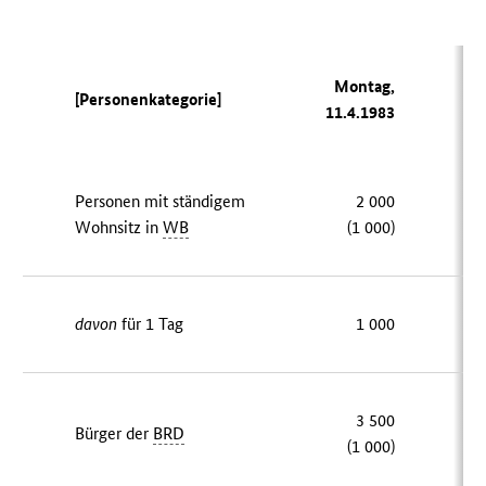
Montag,
Di
[Personenkategorie]
11.4.1983
12
Personen mit ständigem
2 000
Wohnsitz in
WB
(1 000)
davon
für 1 Tag
1 000
3 500
Bürger der
BRD
(1 000)