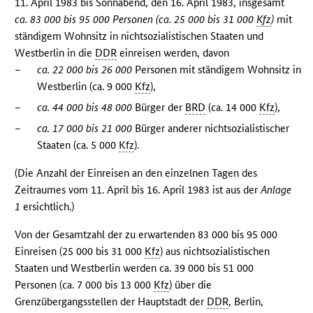
11. April 1983 bis Sonnabend, den 16. April 1983, insgesamt
ca. 83 000 bis 95 000 Personen (ca. 25 000 bis 31 000
Kfz
)
mit
ständigem Wohnsitz in nichtsozialistischen Staaten und
Westberlin in die
DDR
einreisen werden, davon
–
ca. 22 000 bis 26 000
Personen mit ständigem Wohnsitz in
Westberlin (ca. 9 000
Kfz
),
–
ca. 44 000 bis 48 000
Bürger der
BRD
(ca. 14 000
Kfz
),
–
ca. 17 000 bis 21 000
Bürger anderer nichtsozialistischer
Staaten (ca. 5 000
Kfz
).
(Die Anzahl der Einreisen an den einzelnen Tagen des
Zeitraumes vom 11. April bis 16. April 1983 ist aus der
Anlage
1
ersichtlich.)
Von der Gesamtzahl der zu erwartenden 83 000 bis 95 000
Einreisen (25 000 bis 31 000
Kfz
) aus nichtsozialistischen
Staaten und Westberlin werden ca. 39 000 bis 51 000
Personen (ca. 7 000 bis 13 000
Kfz
) über die
Grenzübergangsstellen der Hauptstadt der
DDR
, Berlin,