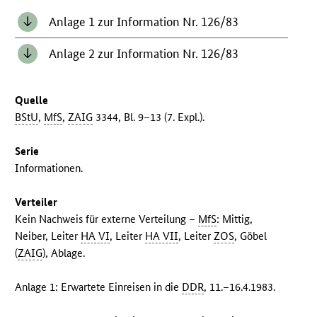
Anlage 1 zur Information Nr. 126/83
Anlage 2 zur Information Nr. 126/83
Quelle
BStU
,
MfS
,
ZAIG
3344, Bl. 9–13 (7. Expl.).
Serie
Informationen.
Verteiler
Kein Nachweis für externe Verteilung –
MfS
: Mittig,
Neiber, Leiter
HA VI
, Leiter
HA VII
, Leiter
ZOS
, Göbel
(
ZAIG
), Ablage.
Anlage 1: Erwartete Einreisen in die
DDR
, 11.–16.4.1983.