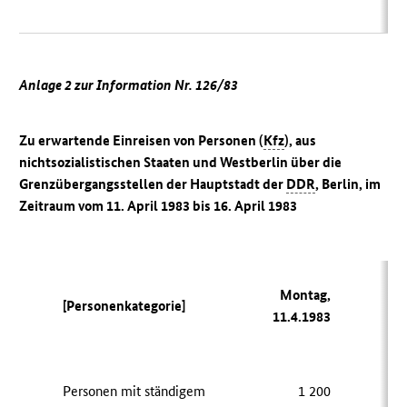
Anlage 2 zur Information Nr. 126/83
Zu erwartende Einreisen von Personen (
Kfz
), aus
nichtsozialistischen Staaten und Westberlin über die
Grenzübergangsstellen der Hauptstadt der
DDR
, Berlin, im
Zeitraum vom 11. April 1983 bis 16. April 1983
Montag,
Di
[Personenkategorie]
11.4.1983
12
Personen mit ständigem
1 200