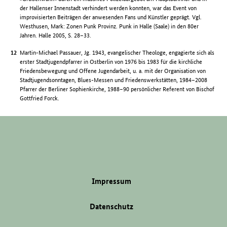
der Hallenser Innenstadt verhindert werden konnten, war das Event von
improvisierten Beiträgen der anwesenden Fans und Künstler geprägt. Vgl.
Westhusen, Mark: Zonen Punk Provinz. Punk in Halle (Saale) in den 80er
Jahren. Halle 2005, S. 28–33.
Martin-Michael Passauer, Jg. 1943, evangelischer Theologe, engagierte sich als
erster Stadtjugendpfarrer in Ostberlin von 1976 bis 1983 für die kirchliche
Friedensbewegung und Offene Jugendarbeit, u. a. mit der Organisation von
Stadtjugendsonntagen, Blues-Messen und Friedenswerkstätten, 1984–2008
Pfarrer der Berliner Sophienkirche, 1988–90 persönlicher Referent von Bischof
Gottfried Forck.
Impressum
Datenschutz