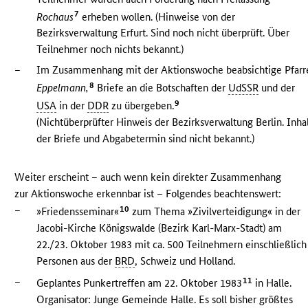
7
Rochaus
erheben wollen. (Hinweise von der
Bezirksverwaltung Erfurt. Sind noch nicht überprüft. Über
Teilnehmer noch nichts bekannt.)
–
Im Zusammenhang mit der Aktionswoche beabsichtige Pfarr
8
Eppelmann,
Briefe an die Botschaften der
UdSSR
und der
9
USA
in der
DDR
zu übergeben.
(Nichtüberprüfter Hinweis der Bezirksverwaltung Berlin. Inha
der Briefe und Abgabetermin sind nicht bekannt.)
Weiter erscheint – auch wenn kein direkter Zusammenhang
zur Aktionswoche erkennbar ist – Folgendes beachtenswert:
–
10
»Friedensseminar«
zum Thema »Zivilverteidigung« in der
Jacobi-Kirche Königswalde (Bezirk Karl-Marx-Stadt) am
22./23. Oktober 1983 mit ca. 500 Teilnehmern einschließlich
Personen aus der
BRD
, Schweiz und Holland.
–
11
Geplantes Punkertreffen am 22. Oktober 1983
in Halle.
Organisator: Junge Gemeinde Halle. Es soll bisher größtes