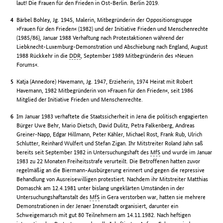
laut! Die Frauen für den Frieden in Ost-Berlin. Berlin 2019.
Bärbel Bohley, Jg. 1945, Malerin, Mitbegründerin der Oppositionsgruppe
»Frauen für den Frieden« (1982) und der Initiative Frieden und Menschenrechte
(1985/86), Januar 1988 Verhaftung nach Protestaktionen während der
Liebknecht-Luxemburg-Demonstration und Abschiebung nach England, August
1988 Rückkehr in die
DDR
, September 1989 Mitbegründerin des »Neuen
Forums«.
Katja (Annedore) Havemann, Jg. 1947, Erzieherin, 1974 Heirat mit Robert
Havemann, 1982 Mitbegründerin von »Frauen für den Frieden«, seit 1986
Mitglied der Initiative Frieden und Menschenrechte.
Im Januar 1983 verhaftete die Staatssicherheit in Jena die politisch engagierten
Bürger Uwe Behr, Mario Dietsch, David Dulitz, Petra Falkenberg, Andreas
Greiner-Napp, Edgar Hillmann, Peter Kähler, Michael Rost, Frank Rub, Ulrich
Schlutter, Reinhard Wulfert und Stefan Zigan. Ihr Mitstreiter Roland Jahn saß
bereits seit September 1982 in Untersuchungshaft des
MfS
und wurde im Januar
1983 zu 22 Monaten Freiheitsstrafe verurteilt. Die Betroffenen hatten zuvor
regelmäßig an die Biermann-Ausbürgerung erinnert und gegen die repressive
Behandlung von Ausreisewilligen protestiert. Nachdem ihr Mitstreiter Matthias
Domaschk am 12.4.1981 unter bislang ungeklärten Umständen in der
Untersuchungshaftanstalt des
MfS
in Gera verstorben war, hatten sie mehrere
Demonstrationen in der Jenaer Innenstadt organisiert, darunter ein
Schweigemarsch mit gut 80 Teilnehmern am 14.11.1982. Nach heftigen