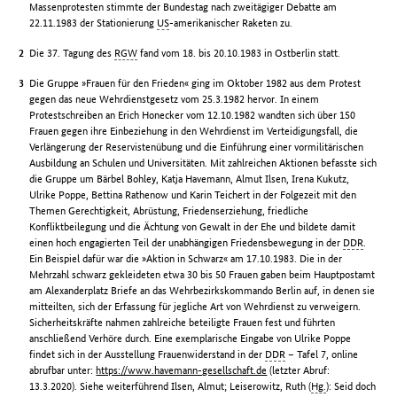
Massenprotesten stimmte der Bundestag nach zweitägiger Debatte am
22.11.1983 der Stationierung
US
-amerikanischer Raketen zu.
Die 37. Tagung des
RGW
fand vom 18. bis 20.10.1983 in Ostberlin statt.
Die Gruppe »Frauen für den Frieden« ging im Oktober 1982 aus dem Protest
gegen das neue Wehrdienstgesetz vom 25.3.1982 hervor. In einem
Protestschreiben an Erich Honecker vom 12.10.1982 wandten sich über 150
Frauen gegen ihre Einbeziehung in den Wehrdienst im Verteidigungsfall, die
Verlängerung der Reservistenübung und die Einführung einer vormilitärischen
Ausbildung an Schulen und Universitäten. Mit zahlreichen Aktionen befasste sich
die Gruppe um Bärbel Bohley, Katja Havemann, Almut Ilsen, Irena Kukutz,
Ulrike Poppe, Bettina Rathenow und Karin Teichert in der Folgezeit mit den
Themen Gerechtigkeit, Abrüstung, Friedenserziehung, friedliche
Konfliktbeilegung und die Ächtung von Gewalt in der Ehe und bildete damit
einen hoch engagierten Teil der unabhängigen Friedensbewegung in der
DDR
.
Ein Beispiel dafür war die »Aktion in Schwarz« am 17.10.1983. Die in der
Mehrzahl schwarz gekleideten etwa 30 bis 50 Frauen gaben beim Hauptpostamt
am Alexanderplatz Briefe an das Wehrbezirkskommando Berlin auf, in denen sie
mitteilten, sich der Erfassung für jegliche Art von Wehrdienst zu verweigern.
Sicherheitskräfte nahmen zahlreiche beteiligte Frauen fest und führten
anschließend Verhöre durch. Eine exemplarische Eingabe von Ulrike Poppe
findet sich in der Ausstellung Frauenwiderstand in der
DDR
– Tafel 7, online
abrufbar unter:
https://www.havemann-gesellschaft.de
(letzter Abruf:
13.3.2020). Siehe weiterführend Ilsen, Almut; Leiserowitz, Ruth (
Hg.
): Seid doch