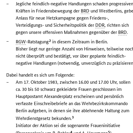
–
Jegliche feindlich-negative Handlungen schaden progressive
Kräften in Friedensbewegung der
BRD
und Westberlins, geb
Anlass für neue Hetzkampagne gegen Friedens-,
Verteidigungs- und Sicherheitspolitik der
DDR
, richten sich
gegen unsere offensiven Maßnahmen gegenüber der
BRD
.
–
2
RGW
-Ratstagung
in diesem Zeitraum in Berlin.
Bisher liegt nur geringe Anzahl von Hinweisen, teilweise noc
nicht überprüft und bestätigt, vor über geplante feindlich-
negative Handlungen (notwendig, unverzüglich zu präzisieren
Dabei handelt es sich um Folgende:
–
Am 17. Oktober 1983, zwischen 16.00 und 17.00 Uhr, sollen
ca. 30 bis 50 schwarz gekleidete Frauen geschlossen im
Hauptpostamt Alexanderplatz erscheinen und persönlich
verfasste Einschreibebriefe an das Wehrbezirkskommando
Berlin aufgeben, in denen sie ihre ablehnende Haltung zum
3
Wehrdienstgesetz bekunden.
Initiator der Aktion sei die sogenannte Fraueninitiative
4
5