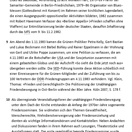
Samariter-Gemeinde in Berlin-Friedrichshain, 1979–86 Organisator von Blues-
Messen (Gottesdienst mit Konzert) im Rahmen seiner kirchlichen Jugendarbeit,
die einen Ausgangspunkt oppositioneller Aktivitäten bildeten, 1982 zusammen
mit Robert Havemann Verfasser des »Berliner Appells« (»Frieden schaffen ohne
Waffen«) zur Entmilitarisierung beider deutscher Staaten, daraufhin Inhaftierung
durch das
MfS
vom 9. bis 11.2.1982.
Am Abend des 1.11.1983 kamen die Grünen-Politiker Petra Kelly, Gert Bastian
und Lukas Beckmann mit Bärbel Bohley und Rainer Eppelmann in der Wohnung
von Gert und Ulrike Poppe zusammen, um eine Petition zu verfassen, die am
4.11.1983 an die Botschafter der
USA
und der Sowjetunion zusammen mit
einem gebastelten Globus und der Aufschrift »So sieht die Erde jetzt noch aus«
übergeben werden sollte. Die
SED
-Führung konnte diese Aktion schließlich mit
einer Einreisesperre für die Grünen-Mitglieder und der Zuführung von bis zu
100 Vertretern der
DDR
-Friedensgruppen am 4.11.1983 verhindern. Vgl. Klein,
Thomas: »Frieden und Gerechtigkeit!« Die Politisierung der Unabhängigen
Friedensbewegung in Ost-Berlin während der 80er Jahre. Köln 2007, S. 178 f.
Als überregionale Veranstaltungsforen der unabhängigen Friedensbewegung
unter dem Dach der Kirche entstanden ab Anfang der 1970er-Jahre sogenannte
Friedensseminare. Sie widmeten sich den Themen Gewaltfreiheit,
Menschenrechte, Wehrdienstverweigerung oder Friedenserziehung und
dienten als wichtige Informationsbörsen und Kontaktstellen. Neben Andachten
und Diskussionen fanden in ihrem Rahmen auch Lesungen, Theaterstücke und
Ausstellungen statt. Das erste regelmäßig tagende Friedensseminar wurde