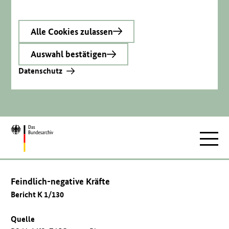
Alle Cookies zulassen
Auswahl bestätigen
Datenschutz
Zur
Hauptnav
Startseite
Feindlich-negative Kräfte
Bericht K 1/130
Quelle