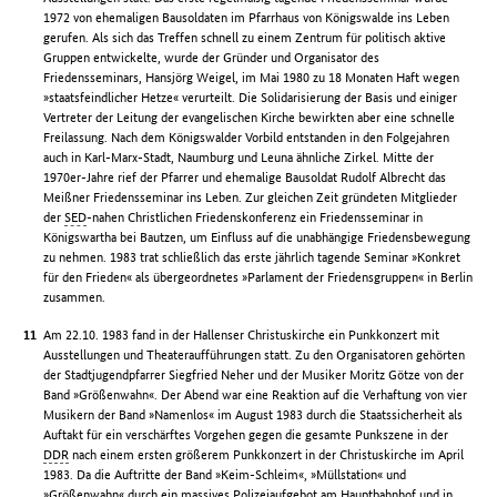
1972 von ehemaligen Bausoldaten im Pfarrhaus von Königswalde ins Leben
gerufen. Als sich das Treffen schnell zu einem Zentrum für politisch aktive
Gruppen entwickelte, wurde der Gründer und Organisator des
Friedensseminars, Hansjörg Weigel, im Mai 1980 zu 18 Monaten Haft wegen
»staatsfeindlicher Hetze« verurteilt. Die Solidarisierung der Basis und einiger
Vertreter der Leitung der evangelischen Kirche bewirkten aber eine schnelle
Freilassung. Nach dem Königswalder Vorbild entstanden in den Folgejahren
auch in Karl-Marx-Stadt, Naumburg und Leuna ähnliche Zirkel. Mitte der
1970er-Jahre rief der Pfarrer und ehemalige Bausoldat Rudolf Albrecht das
Meißner Friedensseminar ins Leben. Zur gleichen Zeit gründeten Mitglieder
der
SED
-nahen Christlichen Friedenskonferenz ein Friedensseminar in
Königswartha bei Bautzen, um Einfluss auf die unabhängige Friedensbewegung
zu nehmen. 1983 trat schließlich das erste jährlich tagende Seminar »Konkret
für den Frieden« als übergeordnetes »Parlament der Friedensgruppen« in Berlin
zusammen.
Am 22.10. 1983 fand in der Hallenser Christuskirche ein Punkkonzert mit
Ausstellungen und Theateraufführungen statt. Zu den Organisatoren gehörten
der Stadtjugendpfarrer Siegfried Neher und der Musiker Moritz Götze von der
Band »Größenwahn«. Der Abend war eine Reaktion auf die Verhaftung von vier
Musikern der Band »Namenlos« im August 1983 durch die Staatssicherheit als
Auftakt für ein verschärftes Vorgehen gegen die gesamte Punkszene in der
DDR
nach einem ersten größerem Punkkonzert in der Christuskirche im April
1983. Da die Auftritte der Band »Keim-Schleim«, »Müllstation« und
»Größenwahn« durch ein massives Polizeiaufgebot am Hauptbahnhof und in