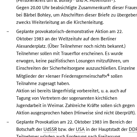
(Personenkreis um B.
Bohley
und A.
Havemann
).
Gegen 20.00 Uhr beabsichtigte Zusammenkunft dieser Fraue
bei Bärbel Bohley, um Abschriften dieser Briefe zu übergebe
zwecks Weiterleitung an die Kirchenleitung.
–
Geplante provokatorisch-demonstrative Aktion am 22.
Oktober 1983 an der Weltzeituhr auf dem Berliner
Alexanderplatz. (Über Teilnehmer noch nichts bekannt.)
Teilnehmer sollen mit Trauerflor erscheinen. Es wurde
erwogen, keine pazifistischen Losungen mitzuführen, um
Einschreiten der Sicherheitsorgane auszuschließen. Einzelne
6
Mitglieder der »Jenaer Friedensgemeinschaft«
sollen
Teilnahme zugesagt haben.
Aktion sei bereits längerfristig vorbereitet, u. a. auch auf
Tagung von Vertretern der sogenannten kirchlichen
Jugendarbeit in Weimar. Zahlreiche Kräfte sollen sich gegen
Aktion ausgesprochen haben (Hinweise sind nicht überprüft).
–
Geplante Provokation am 22. Oktober 1983 im Bereich der
Botschaft der
UdSSR
bzw. der
USA
in der Hauptstadt der
DD
Teilnehmer würden auch Forderung nach Freilassung