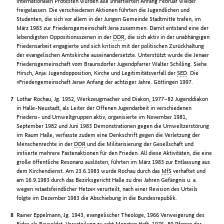
internationalen Protesten wurden alle Inhaftierten Anfang Februar wieder
freigelassen. Die verschiedenen Aktionen führten die Jugendlichen und
Studenten, die sich vor allem in der Jungen Gemeinde Stadtmitte trafen, im
März 1983 zur Friedensgemeinschaft Jena zusammen. Damit entstand eine der
lebendigsten Oppositionsszenen in der
DDR
, die sich aktiv in der unabhängigen
Friedensarbeit engagierte und sich kritisch mit der politischen Zurückhaltung
der evangelischen Amtskirche auseinandersetzte. Unterstützt wurde die Jenaer
Friedensgemeinschaft vom Braunsdorfer Jugendpfarrer Walter Schilling. Siehe
Hirsch, Anja: Jugendopposition, Kirche und Legitimitätsverfall der
SED
. Die
»Friedengemeinschaft Jena« Anfang der achtziger Jahre. Göttingen 1997.
Lothar Rochau, Jg. 1952, Werkzeugmacher und Diakon, 1977–82 Jugenddiakon
in Halle-Neustadt, als Leiter der Offenen Jugendarbeit in verschiedenen
Friedens- und Umweltgruppen aktiv, organisierte im November 1981,
September 1982 und Juni 1983 Demonstrationen gegen die Umweltzerstörung
im Raum Halle, verfasste zudem eine Denkschrift gegen die Verletzung der
Menschenrechte in der
DDR
und die Militarisierung der Gesellschaft und
initiierte mehrere Fastenaktionen für den Frieden. All diese Aktivitäten, die eine
große öffentliche Resonanz auslösten, führten im März 1983 zur Entlassung aus
dem Kirchendienst. Am 23.6.1983 wurde Rochau durch das
MfS
verhaftet und
am 16.9.1983 durch das Bezirksgericht Halle zu drei Jahren Gefängnis u. a.
wegen »staatsfeindlicher Hetze« verurteilt, nach einer Revision des Urteils
folgte im Dezember 1983 die Abschiebung in die Bundesrepublik.
Rainer Eppelmann, Jg. 1943, evangelischer Theologe, 1966 Verweigerung des
Eides als Bausoldat, Verurteilung zu acht Monaten Haft, 1975–89 Pfarrer der