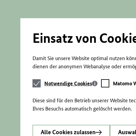
Direkt
zum
Seiteninhalt
springen
Einsatz von Cooki
Damit Sie unsere Website optimal nutzen könn
dienen der anonymen Webanalyse oder ermögl
Notwendige
Matomo
Notwendige Cookies
Matomo W
Cookies
Webstatistik
Diese sind für den Betrieb unserer Website t
Ihres Besuchs automatisch gelöscht werden.
Alle Cookies zulassen
Auswah