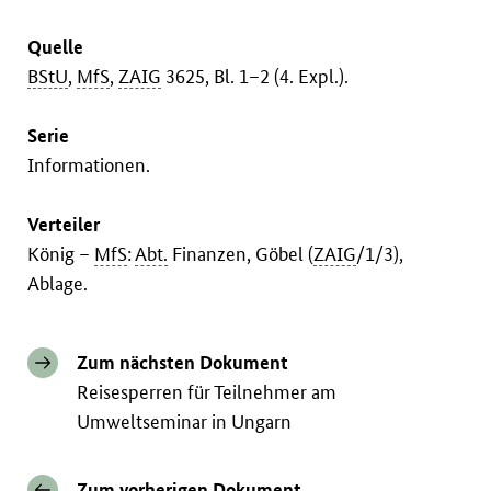
Quelle
BStU
,
MfS
,
ZAIG
3625, Bl. 1–2 (4. Expl.).
Serie
Informationen.
Verteiler
König –
MfS
:
Abt.
Finanzen, Göbel (
ZAIG
/1/3),
Ablage.
Zum nächsten Dokument
Reisesperren für Teilnehmer am
Umweltseminar in Ungarn
Zum vorherigen Dokument