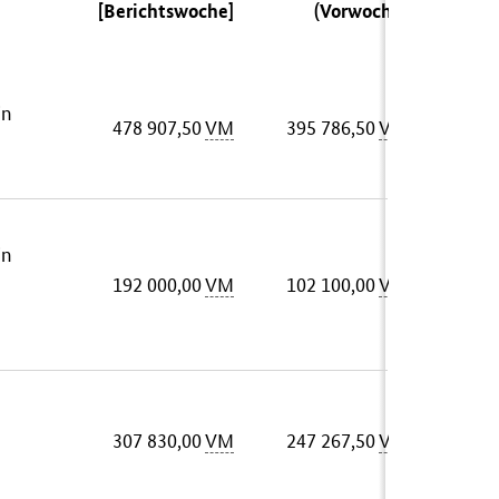
[Berichtswoche]
(Vorwoche)
in
478 907,50
VM
395 786,50
VM
in
192 000,00
VM
102 100,00
VM
307 830,00
VM
247 267,50
VM