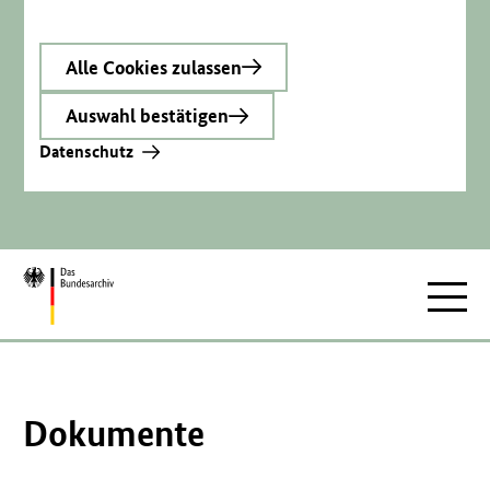
Alle Cookies zulassen
Auswahl bestätigen
Datenschutz
Zur
Hauptnav
Startseite
Dokumente