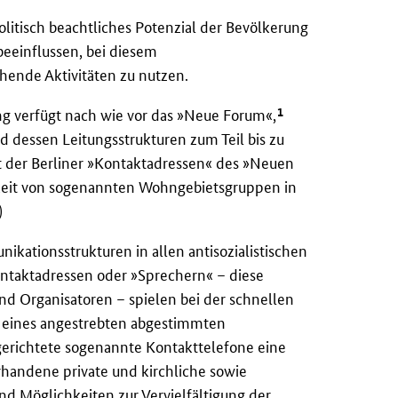
n
olitisch beachtliches Potenzial der Bevölkerung
 beeinflussen, bei diesem
hende Aktivitäten zu nutzen.
1
ng verfügt nach wie vor das »Neue Forum«,
nd dessen Leitungsstrukturen zum Teil bis zu
der Berliner »Kontaktadressen« des »Neuen
keit von sogenannten Wohngebietsgruppen in
)
nikationsstrukturen in allen antisozialistischen
aktadressen oder »Sprechern« – diese
nd Organisatoren – spielen bei der schnellen
 eines angestrebten abgestimmten
ngerichtete sogenannte Kontakttelefone eine
handene private und kirchliche sowie
und Möglichkeiten zur Vervielfältigung der