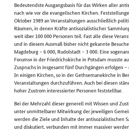
Bedeutendste Ausgangsbasis für das Wirken aller an
nach wie vor die evangelischen Kirchen. Feststellunge
Oktober 1989 an Veranstaltungen ausschließlich polit
Räumen, in denen Kräfte antisozialistischer Sammlu
weit über 100 000 Personen teil. Fast alle diese Vera
und in diesem Ausmaß bisher nicht gekannte Besucher
Magdeburg – 6 000, Rudolstadt – 3 000. Eine sogena
Forums« in der Friedrichskirche in Potsdam musste 
Zuspruchs in insgesamt fünf Durchgängen erfolgen – 
In einigen Kirchen, so in der Gethsemanekirche in Ber
Veranstaltungen durchzuführen. Auch bei diesen stän
hoher Zustrom interessierter Personen feststellbar.
Bei der Mehrzahl dieser generell mit Wissen und Zus
unter unmittelbarer Mitwirkung der jeweiligen Geme
werden die Ziele und Inhalte der antisozialistische
und diskutiert, verbunden mit immer massiver werden