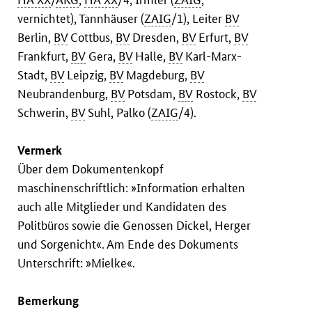
vernichtet), Tannhäuser (
ZAIG
/1), Leiter
BV
Berlin,
BV
Cottbus,
BV
Dresden,
BV
Erfurt,
BV
Frankfurt,
BV
Gera,
BV
Halle,
BV
Karl-Marx-
Stadt,
BV
Leipzig,
BV
Magdeburg,
BV
Neubrandenburg,
BV
Potsdam,
BV
Rostock,
BV
Schwerin,
BV
Suhl, Palko (
ZAIG
/4).
Vermerk
Über dem Dokumentenkopf
maschinenschriftlich: »Information erhalten
auch alle Mitglieder und Kandidaten des
Politbüros sowie die Genossen Dickel, Herger
und Sorgenicht«. Am Ende des Dokuments
Unterschrift: »Mielke«.
Bemerkung