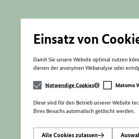
Direkt
zum
Seiteninhalt
springen
Einsatz von Cooki
Damit Sie unsere Website optimal nutzen könn
dienen der anonymen Webanalyse oder ermögl
Notwendige
Matomo
Notwendige Cookies
Matomo W
Cookies
Webstatistik
Diese sind für den Betrieb unserer Website t
Ihres Besuchs automatisch gelöscht werden.
Alle Cookies zulassen
Auswah