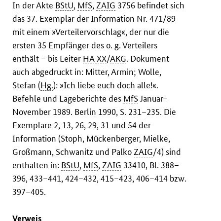
In der Akte
BStU
,
MfS
,
ZAIG
3756 befindet sich
das 37. Exemplar der Information Nr. 471/89
mit einem »Verteilervorschlag«, der nur die
ersten 35 Empfänger des o. g. Verteilers
enthält – bis Leiter
HA XX
/
AKG
. Dokument
auch abgedruckt in: Mitter, Armin; Wolle,
Stefan (
Hg.
): »Ich liebe euch doch alle!«.
Befehle und Lageberichte des
MfS
Januar–
November 1989. Berlin 1990, S. 231–235. Die
Exemplare 2, 13, 26, 29, 31 und 54 der
Information (Stoph, Mückenberger, Mielke,
Großmann, Schwanitz und Palko
ZAIG
/4) sind
enthalten in:
BStU
,
MfS
,
ZAIG
33410, Bl. 388–
396, 433–441, 424–432, 415–423, 406–414 bzw.
397–405.
Verweis