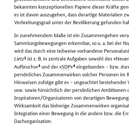
bekannten konzeptionellen Papiere dieser Kräfte genu
es ist davon auszugehen, dass derartige Materialien z
Verbreitungsgrad unter der Bevölkerung gefunden ha
In zunehmendem Maße ist ein Zusammengehen verschi
Sammlungsbewegungen erkennbar, so u. a. bei der Nut
wird das durch eine teilweise vorhandene Personalun
2
Lietz
ist z. B. in zentrale Aufgaben sowohl des »Neu
3
4
Aufbruchs«
und der »
SDP
«
eingebunden – bzw. durc
persönliches Zusammenwirken solcher Personen im 
Hinweisen zufolge gibt es – ungeachtet bestehender
usw. sowie hinsichtlich der persönlichen Ambitionen 
Inspiratoren/Organisatoren von derartigen Bewegung
Wirksamkeit das bisherige Zusammenwirken organisato
Integration einer Bewegung in die andere bzw. die 
Dachorganisation.