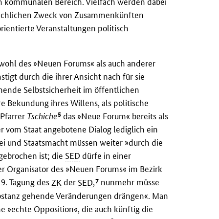
im kommunalen Bereich. Vielfach werden dabei
tsächlichen Zweck von Zusammenkünften
rientierte Veranstaltungen politisch
wohl des »Neuen Forums« als auch anderer
igt durch die ihrer Ansicht nach für sie
ende Selbstsicherheit im öffentlichen
e Bekundung ihres Willens, als politische
5
 Pfarrer
Tschiche
das »Neue Forum« bereits als
r vom Staat angebotene Dialog lediglich ein
artei und Staatsmacht müssen weiter »durch die
ebrochen ist; die
SED
dürfe in einer
Der Organisator des »Neuen Forums« im Bezirk
7
e 9. Tagung des
ZK
der
SED
,
nunmehr müsse
 Substanz gehende Veränderungen drängen«. Man
 »echte Opposition«, die auch künftig die