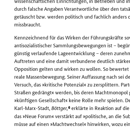
wissenschaftlichen Einrichtungen, in Betrieben und 
durch falsche Angaben Verantwortliche über den ta
getäuscht bzw. werden politisch und fachlich anders o
missbraucht.
Kennzeichnend für das Wirken der Führungskräfte so
antisozialistischer Sammlungsbewegungen ist – begünst
günstig verlaufende Lageentwicklung – deren zunehm
Auftreten und eine damit verbundene deutlich stärker
Opposition gelten und wirken zu wollen. So bewertet
reale Massenbewegung. Seiner Auffassung nach sei de
Versuch, das »kritische Potenzial« zu zersplittern. P
Straßen gedrängt« werden, bis deren Machtmonopol g
»künftigen Gesellschaft« keine Rolle mehr spielen. 
6
Karl-Marx-Stadt,
Böttger,
erklärte in Reaktion auf di
das »Neue Forum« verstärkt auf »politische, an die
müsse auf einen »Machtwechsel« hinwirken, wozu eine