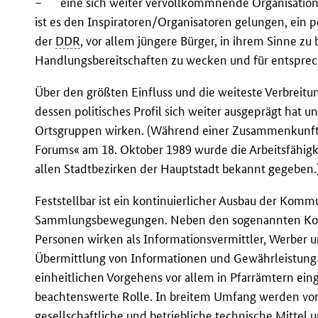
–
eine sich weiter vervollkommnende Organisatio
ist es den Inspiratoren/Organisatoren gelungen, ein p
der
DDR
, vor allem jüngere Bürger, in ihrem Sinne zu
Handlungsbereitschaften zu wecken und für entsprec
Über den größten Einfluss und die weiteste Verbreitu
dessen politisches Profil sich weiter ausgeprägt hat u
Ortsgruppen wirken. (Während einer Zusammenkunft 
Forums« am 18. Oktober 1989 wurde die Arbeitsfähig
allen Stadtbezirken der Hauptstadt bekannt gegeben.
Feststellbar ist ein kontinuierlicher Ausbau der Kommu
Sammlungsbewegungen. Neben den sogenannten Kont
Personen wirken als Informationsvermittler, Werber u
Übermittlung von Informationen und Gewährleistung
einheitlichen Vorgehens vor allem in Pfarrämtern ei
beachtenswerte Rolle. In breitem Umfang werden vor
gesellschaftliche und betriebliche technische Mittel 