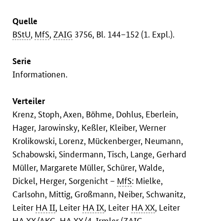
Quelle
BStU
,
MfS
,
ZAIG
3756, Bl. 144–152 (1. Expl.).
Serie
Informationen.
Verteiler
Krenz, Stoph, Axen, Böhme, Dohlus, Eberlein,
Hager, Jarowinsky, Keßler, Kleiber, Werner
Krolikowski, Lorenz, Mückenberger, Neumann,
Schabowski, Sindermann, Tisch, Lange, Gerhard
Müller, Margarete Müller, Schürer, Walde,
Dickel, Herger, Sorgenicht –
MfS
: Mielke,
Carlsohn, Mittig, Großmann, Neiber, Schwanitz,
Leiter
HA II
, Leiter
HA IX
, Leiter
HA XX
, Leiter
HA XX
/
AKG
,
HA XX
/4, Irmler (
ZAIG
,