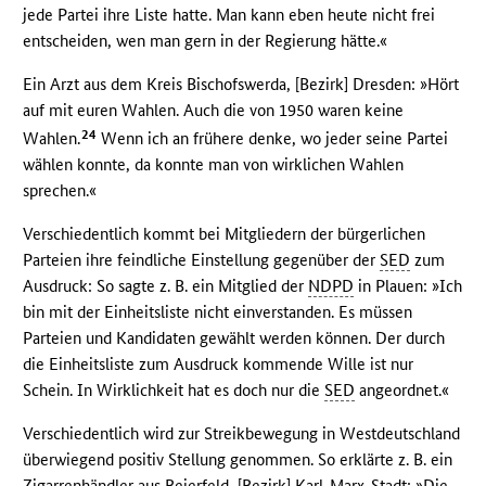
jede Partei ihre Liste hatte. Man kann eben heute nicht frei
entscheiden, wen man gern in der Regierung hätte.«
Ein Arzt aus dem Kreis Bischofswerda, [Bezirk] Dresden: »Hört
auf mit euren Wahlen. Auch die von 1950 waren keine
24
Wahlen.
Wenn ich an frühere denke, wo jeder seine Partei
wählen konnte, da konnte man von wirklichen Wahlen
sprechen.«
Verschiedentlich kommt bei Mitgliedern der bürgerlichen
Parteien ihre feindliche Einstellung gegenüber der
SED
zum
Ausdruck: So sagte z. B. ein Mitglied der
NDPD
in Plauen: »Ich
bin mit der Einheitsliste nicht einverstanden. Es müssen
Parteien und Kandidaten gewählt werden können. Der durch
die Einheitsliste zum Ausdruck kommende Wille ist nur
Schein. In Wirklichkeit hat es doch nur die
SED
angeordnet.«
Verschiedentlich wird zur Streikbewegung in Westdeutschland
überwiegend positiv Stellung genommen. So erklärte z. B. ein
Zigarrenhändler aus Beierfeld, [Bezirk] Karl-Marx-Stadt: »Die