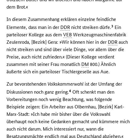
dem Brot.«
In diesem Zusammenhang erklären einzelne feindliche
3
Elemente, dass man in der
DDR
nicht streiken dürfe.
Ein
parteiloser Kollege aus dem
VEB
Werkzeugmaschinenfabrik
Zeulenroda, [Bezirk] Gera: »Wir können hier in der
DDR
auch
nicht streiken und sind über viele Dinge, vor allem über die
Preise, auch nicht zufrieden.« (Dieser Kollege verdient
zusammen mit seiner Frau monatlich
DM
800.) Ähnlich
äußerte sich ein parteiloser Tischlergeselle aus Aue.
Zur bevorstehenden
Volkskammerwahl
ist der Umfang der
4
Diskussionen noch ganz gering.
Oft schenkt man den
Vorbereitungen noch wenig Beachtung, was folgende
Beispiele zeigen: Ein Arbeiter aus Olbernhau, [Bezirk] Karl-
Marx-Stadt: »Ich habe mir bisher über die Volkswahl
überhaupt noch keine Gedanken gemacht und kümmere mich
auch nicht darum. Mich interessiert nur, wann die
Besatzungsmächte endlich mal aus Deutschland abziehen.«