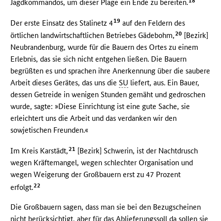
18
Jagdkommandos, um dieser Plage ein Ende zu bereiten.
19
Der erste Einsatz des Stalinetz 4
auf den Feldern des
20
örtlichen landwirtschaftlichen Betriebes Gädebohm,
[Bezirk]
Neubrandenburg, wurde für die Bauern des Ortes zu einem
Erlebnis, das sie sich nicht entgehen ließen. Die Bauern
begrüßten es und sprachen ihre Anerkennung über die saubere
Arbeit dieses Gerätes, das uns die
SU
liefert, aus. Ein Bauer,
dessen Getreide in wenigen Stunden gemäht und gedroschen
wurde, sagte: »Diese Einrichtung ist eine gute Sache, sie
erleichtert uns die Arbeit und das verdanken wir den
sowjetischen Freunden.«
21
Im Kreis Karstädt,
[Bezirk] Schwerin, ist der Nachtdrusch
wegen Kräftemangel, wegen schlechter Organisation und
wegen Weigerung der Großbauern erst zu 47 Prozent
22
erfolgt.
Die Großbauern sagen, dass man sie bei den Bezugscheinen
nicht berücksichtigt, aber für das Ablieferungssoll da sollen sie