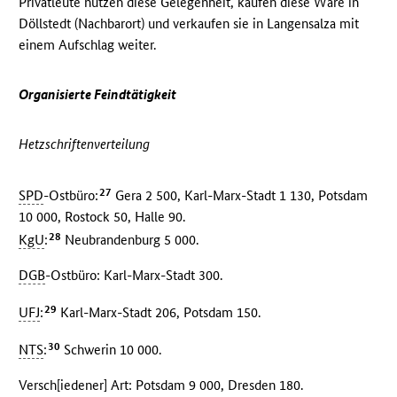
Privatleute nützen diese Gelegenheit, kaufen diese Ware in
Döllstedt (Nachbarort) und verkaufen sie in Langensalza mit
einem Aufschlag weiter.
Organisierte Feindtätigkeit
Hetzschriftenverteilung
27
SPD
-Ostbüro:
Gera 2 500, Karl-Marx-Stadt 1 130, Potsdam
10 000, Rostock 50, Halle 90.
28
KgU
:
Neubrandenburg 5 000.
DGB
-Ostbüro: Karl-Marx-Stadt 300.
29
UFJ
:
Karl-Marx-Stadt 206, Potsdam 150.
30
NTS
:
Schwerin 10 000.
Versch[iedener] Art: Potsdam 9 000, Dresden 180.