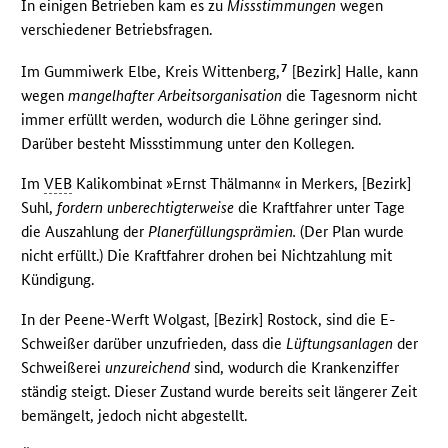
In einigen Betrieben kam es zu
Missstimmungen
wegen
verschiedener Betriebsfragen.
7
Im Gummiwerk Elbe, Kreis Wittenberg,
[Bezirk] Halle, kann
wegen
mangelhafter Arbeitsorganisation
die Tagesnorm nicht
immer erfüllt werden, wodurch die Löhne geringer sind.
Darüber besteht Missstimmung unter den Kollegen.
Im
VEB
Kalikombinat »Ernst Thälmann« in Merkers, [Bezirk]
Suhl,
fordern unberechtigterweise
die Kraftfahrer unter Tage
die Auszahlung der
Planerfüllungsprämien.
(Der Plan wurde
nicht erfüllt.) Die Kraftfahrer drohen bei Nichtzahlung mit
Kündigung.
In der Peene-Werft Wolgast, [Bezirk] Rostock, sind die E-
Schweißer darüber unzufrieden, dass die
Lüftungsanlagen
der
Schweißerei
unzureichend
sind, wodurch die Krankenziffer
ständig steigt. Dieser Zustand wurde bereits seit längerer Zeit
bemängelt, jedoch nicht abgestellt.