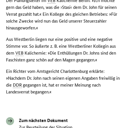
Der Planungsleiter im
VEB
Kalichemie Berlin: »Ich möchte
gern das Geld haben, was die ›Stasi‹ dem Dr. John für seinen
Verrat gezahlt hat.« Ein Kollege des gleichen Betriebes: »Für
solche Zwecke wird nun das Geld unserer Steuerzahler
hinausgeworfen.«
Aus Westberlin liegen nur eine positive und eine negative
Stimme vor. So äußerte z. B. eine Westberliner Kollegin aus
dem
VEB
Kalichemie: »Die Enthüllungen Dr. Johns sind den
Faschisten ganz schön auf den Magen gegangen.«
Ein Richter vom Amtsgericht Charlottenburg erklärte:
»Nachdem Dr. John nach seinen eigenen Angaben freiwillig in
die
DDR
gegangen ist, hat er meiner Meinung nach
Landesverrat begangen.«
Zum nächsten Dokument
Zur Beurteilung der Situation