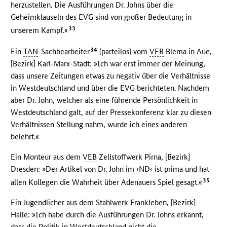
herzustellen. Die Ausführungen Dr. Johns über die
Geheimklauseln des
EVG
sind von großer Bedeutung in
33
unserem Kampf.«
34
Ein
TAN
-Sachbearbeiter
(parteilos) vom
VEB
Blema in Aue,
[Bezirk] Karl-Marx-Stadt: »Ich war erst immer der Meinung,
dass unsere Zeitungen etwas zu negativ über die Verhältnisse
in Westdeutschland und über die
EVG
berichteten. Nachdem
aber Dr. John, welcher als eine führende Persönlichkeit in
Westdeutschland galt, auf der Pressekonferenz klar zu diesen
Verhältnissen Stellung nahm, wurde ich eines anderen
belehrt.«
Ein Monteur aus dem
VEB
Zellstoffwerk Pirna, [Bezirk]
Dresden: »Der Artikel von Dr. John im ›
ND
‹ ist prima und hat
35
allen Kollegen die Wahrheit über Adenauers Spiel gesagt.«
Ein Jugendlicher aus dem Stahlwerk Frankleben, [Bezirk]
Halle: »Ich habe durch die Ausführungen Dr. Johns erkannt,
dass die Politik in Westdeutschland nicht die