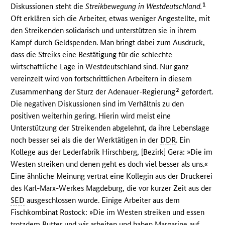
1
Diskussionen steht die
Streikbewegung in Westdeutschland.
Oft erklären sich die Arbeiter, etwas weniger Angestellte, mit
den Streikenden solidarisch und unterstützen sie in ihrem
Kampf durch Geldspenden. Man bringt dabei zum Ausdruck,
dass die Streiks eine Bestätigung für die schlechte
wirtschaftliche Lage in Westdeutschland sind. Nur ganz
vereinzelt wird von fortschrittlichen Arbeitern in diesem
2
Zusammenhang der Sturz der Adenauer-Regierung
gefordert.
Die negativen Diskussionen sind im Verhältnis zu den
positiven weiterhin gering. Hierin wird meist eine
Unterstützung der Streikenden abgelehnt, da ihre Lebenslage
noch besser sei als die der Werktätigen in der
DDR
. Ein
Kollege aus der Lederfabrik Hirschberg, [Bezirk] Gera: »Die im
Westen streiken und denen geht es doch viel besser als uns.«
Eine ähnliche Meinung vertrat eine Kollegin aus der Druckerei
des Karl-Marx-Werkes Magdeburg, die vor kurzer Zeit aus der
SED
ausgeschlossen wurde. Einige Arbeiter aus dem
Fischkombinat Rostock: »Die im Westen streiken und essen
trotzdem Butter und wir arbeiten und haben Margarine auf