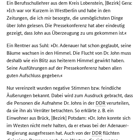
Ein Berufsschullehrer aus dem Kreis Lobenstein, [Bezirk] Gera:
»Ich war vor Kurzem in Westberlin und habe in den
Zeitungen, die ich mir besorgte, die unmöglichsten Dinge
über John gelesen. Die Pressekonferenz hat aber eindeutig
gezeigt, dass John aus Überzeugung zu uns gekommen ist.«
Ein Rentner aus Suhl: »Dr. Adenauer hat schon geglaubt, seine
Bäume wachsen in den Himmel. Die Flucht von Dr. John muss
deshalb wie ein Blitz aus heiterem Himmel gewirkt haben.
Seine Ausführungen auf der Pressekonferenz haben allen
guten Aufschluss gegeben.«
Nur vereinzelt wurden negative Stimmen bzw. feindliche
Äußerungen bekannt. Dabei wird zum Ausdruck gebracht, dass
die Personen die Aufnahme Dr. Johns in der
DDR
verurteilen,
da sie ihn als Verräter betrachten. So erklärte z. B. ein
Einwohner aus Brück, [Bezirk] Potsdam: »Dr. John konnte sich
im Westen nicht mehr halten, da er etwas bei der Adenauer-
Regierung ausgefressen hat. Auch von der
DDR
flüchten