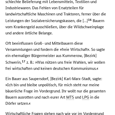
schlechte Belieferung mit Lebensmitteln, Textilien und
Industriewaren. Das Fehlen von Ersatzteilen für
landwirtschaftliche Maschinen und Traktoren, ferner über die
16
Leistungen der Sozialversicherungskassen, die […]
Bauern
vom Krankengeld ausschließen, über die Wildschweinplage
und andere örtliche Belange.
Oft beeinflussen Groß- und Mittelbauern diese
Versammlungen und fordern die »freie Wirtschaft«. So sagte
ein ehemaliger Bürgermeister aus Kummerow, [Bezirk]
17
Schwerin,
z. B.: »Was nützen uns freie Wahlen, wir wollen
frei wirtschaften und keinen deutschen Kommunismus.«
Ein Bauer aus Saupersdorf, [Bezirk] Karl-Marx-Stadt, sagte:
»Ich bin und bleibe unpolitisch, für mich steht nur meine
bäuerliche Frage im Vordergrund. Ihr wollt nur die gesamten
Bauern ausrotten und nach eurer Art
MTS
und
LPG
in die
Dörfer setzen.«
Wirtschaftliche Fragen stehen nach wie vor im Vordergrund