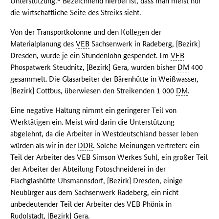
Unterstützung.
Bezeichnend hierbei ist, dass man meist nur
die wirtschaftliche Seite des Streiks sieht.
Von der Transportkolonne und den Kollegen der
Materialplanung des
VEB
Sachsenwerk in Radeberg, [Bezirk]
Dresden, wurde je ein Stundenlohn gespendet. Im
VEB
Phospatwerk Steudnitz, [Bezirk] Gera, wurden bisher
DM
400
gesammelt. Die Glasarbeiter der Bärenhütte in Weißwasser,
[Bezirk] Cottbus, überwiesen den Streikenden 1 000
DM
.
Eine negative Haltung nimmt ein geringerer Teil von
Werktätigen ein. Meist wird darin die Unterstützung
abgelehnt, da die Arbeiter in Westdeutschland besser leben
würden als wir in der
DDR
. Solche Meinungen vertreten: ein
Teil der Arbeiter des
VEB
Simson Werkes Suhl, ein großer Teil
der Arbeiter der Abteilung Fotoschneiderei in der
Flachglashütte Uhsmannsdorf, [Bezirk] Dresden, einige
Neubürger aus dem Sachsenwerk Radeberg, ein nicht
unbedeutender Teil der Arbeiter des
VEB
Phönix in
Rudolstadt, [Bezirk] Gera.