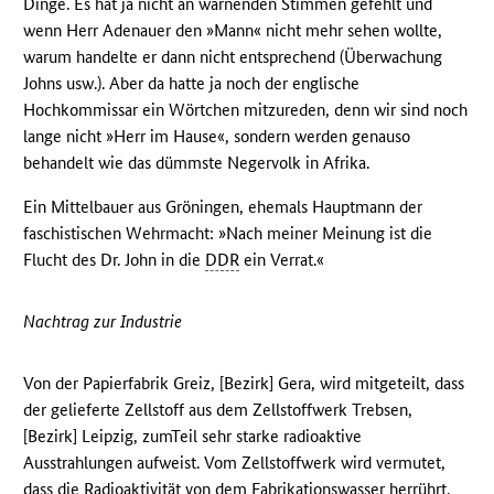
Dinge. Es hat ja nicht an warnenden Stimmen gefehlt und
wenn Herr Adenauer den »Mann« nicht mehr sehen wollte,
warum handelte er dann nicht entsprechend (Überwachung
Johns usw.). Aber da hatte ja noch der englische
Hochkommissar ein Wörtchen mitzureden, denn wir sind noch
lange nicht »Herr im Hause«, sondern werden genauso
behandelt wie das dümmste Negervolk in Afrika.
Ein Mittelbauer aus Gröningen, ehemals Hauptmann der
faschistischen Wehrmacht: »Nach meiner Meinung ist die
Flucht des Dr. John in die
DDR
ein Verrat.«
Nachtrag zur Industrie
Von der Papierfabrik Greiz, [Bezirk] Gera, wird mitgeteilt, dass
der gelieferte Zellstoff aus dem Zellstoffwerk Trebsen,
[Bezirk] Leipzig, zumTeil sehr starke radioaktive
Ausstrahlungen aufweist. Vom Zellstoffwerk wird vermutet,
dass die Radioaktivität von dem Fabrikationswasser herrührt,