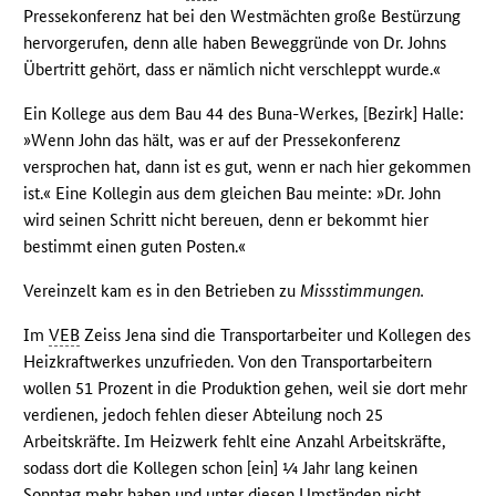
Pressekonferenz hat bei den Westmächten große Bestürzung
hervorgerufen, denn alle haben Beweggründe von Dr. Johns
Übertritt gehört, dass er nämlich nicht verschleppt wurde.«
Ein Kollege aus dem Bau 44 des Buna-Werkes, [Bezirk] Halle:
»Wenn John das hält, was er auf der Pressekonferenz
versprochen hat, dann ist es gut, wenn er nach hier gekommen
ist.« Eine Kollegin aus dem gleichen Bau meinte: »Dr. John
wird seinen Schritt nicht bereuen, denn er bekommt hier
bestimmt einen guten Posten.«
Vereinzelt kam es in den Betrieben zu
Missstimmungen.
Im
VEB
Zeiss Jena sind die Transportarbeiter und Kollegen des
Heizkraftwerkes unzufrieden. Von den Transportarbeitern
wollen 51 Prozent in die Produktion gehen, weil sie dort mehr
verdienen, jedoch fehlen dieser Abteilung noch 25
Arbeitskräfte. Im Heizwerk fehlt eine Anzahl Arbeitskräfte,
sodass dort die Kollegen schon [ein] ¼ Jahr lang keinen
Sonntag mehr haben und unter diesen Umständen nicht