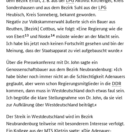
dem Bezirk Erfurt, z. B. aus der
LPG
Aktivist Kirchengel, Kreis
Sondershausen und aus dem Bezirk Suhl aus der
LPG
Heubisch, Kreis Sonneberg, bekannt geworden.
Negativ zur Volkskammerwahl äußerte sich ein Bauer aus
Reuthen, [Bezirk] Cottbus, wie folgt: »Eine Regierung wie die
13
14
von Ebert
und Noske
müsste wieder an der Macht sein.
Ich habe bis jetzt noch keinen Fortschritt gesehen und bin der
Meinung, dass der Staatsapparat zu viel aufgebauscht wurde.«
Über die Pressekonferenz mit Dr. John sagte ein
Genossenschaftsbauer aus dem Bezirk Neubrandenburg: »Ich
habe bisher noch immer nicht an die Schlechtigkeit Adenauers
geglaubt, aber wenn schon Regierungsmitglieder in die
DDR
kommen, dann muss in Westdeutschland doch etwas faul sein.
Ich begrüße die klare Stellungnahme von Dr. John, da sie viel
zur Aufklärung über Westdeutschland beiträgt.«
Der Streik in Westdeutschland wird im Bezirk
Neubrandenburg teilweise mit besonderem Interesse verfolgt.
Ein Kollege aus der
MTS
Kletzin sagte: »Die Adenauer-