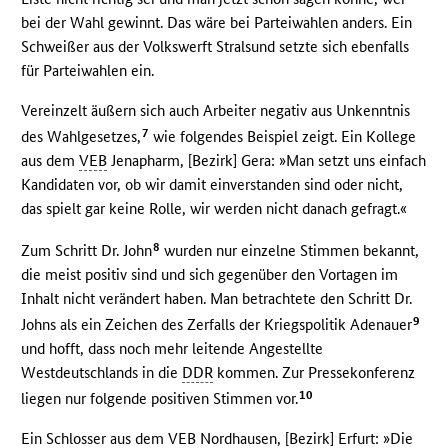
bei der Wahl gewinnt. Das wäre bei Parteiwahlen anders. Ein
Schweißer aus der Volkswerft Stralsund setzte sich ebenfalls
für Parteiwahlen ein.
Vereinzelt äußern sich auch Arbeiter negativ aus Unkenntnis
7
des Wahlgesetzes,
wie folgendes Beispiel zeigt. Ein Kollege
aus dem
VEB
Jenapharm, [Bezirk] Gera: »Man setzt uns einfach
Kandidaten vor, ob wir damit einverstanden sind oder nicht,
das spielt gar keine Rolle, wir werden nicht danach gefragt.«
8
Zum Schritt Dr. John
wurden nur einzelne Stimmen bekannt,
die meist positiv sind und sich gegenüber den Vortagen im
Inhalt nicht verändert haben. Man betrachtete den Schritt Dr.
9
Johns als ein Zeichen des Zerfalls der Kriegspolitik Adenauer
und hofft, dass noch mehr leitende Angestellte
Westdeutschlands in die
DDR
kommen. Zur Pressekonferenz
10
liegen nur folgende positiven Stimmen vor.
Ein Schlosser aus dem
VEB
Nordhausen, [Bezirk] Erfurt: »Die