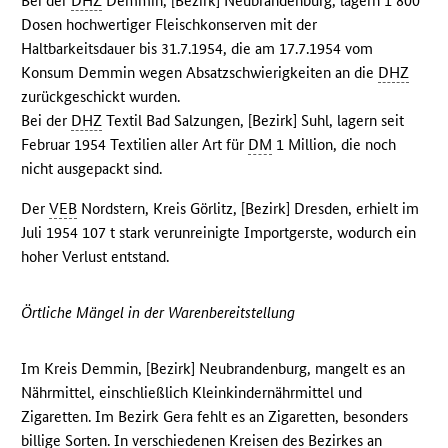
Bei der
DHZ
Demmin, [Bezirk] Neubrandenburg, lagern 1 800
Dosen hochwertiger Fleischkonserven mit der
Haltbarkeitsdauer bis 31.7.1954, die am 17.7.1954 vom
Konsum Demmin wegen Absatzschwierigkeiten an die
DHZ
zurückgeschickt wurden.
Bei der
DHZ
Textil Bad Salzungen, [Bezirk] Suhl, lagern seit
Februar 1954 Textilien aller Art für
DM
1 Million, die noch
nicht ausgepackt sind.
Der
VEB
Nordstern, Kreis Görlitz, [Bezirk] Dresden, erhielt im
Juli 1954 107 t stark verunreinigte Importgerste, wodurch ein
hoher Verlust entstand.
Örtliche Mängel in der Warenbereitstellung
Im Kreis Demmin, [Bezirk] Neubrandenburg, mangelt es an
Nährmittel, einschließlich Kleinkindernährmittel und
Zigaretten. Im Bezirk Gera fehlt es an Zigaretten, besonders
billige Sorten. In verschiedenen Kreisen des Bezirkes an