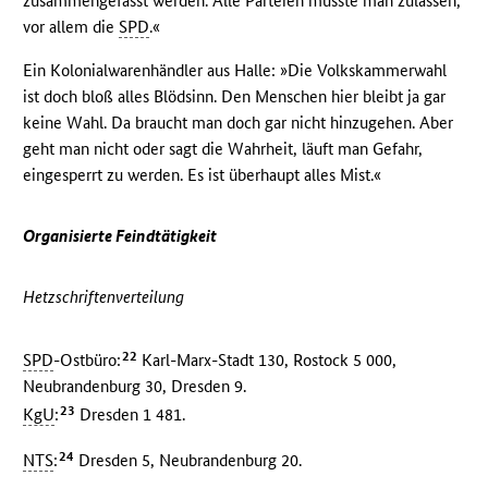
zusammengefasst werden. Alle Parteien müsste man zulassen,
vor allem die
SPD
.«
Ein Kolonialwarenhändler aus Halle: »Die Volkskammerwahl
ist doch bloß alles Blödsinn. Den Menschen hier bleibt ja gar
keine Wahl. Da braucht man doch gar nicht hinzugehen. Aber
geht man nicht oder sagt die Wahrheit, läuft man Gefahr,
eingesperrt zu werden. Es ist überhaupt alles Mist.«
Organisierte Feindtätigkeit
Hetzschriftenverteilung
22
SPD
-Ostbüro:
Karl-Marx-Stadt 130, Rostock 5 000,
Neubrandenburg 30, Dresden 9.
23
KgU
:
Dresden 1 481.
24
NTS
:
Dresden 5, Neubrandenburg 20.