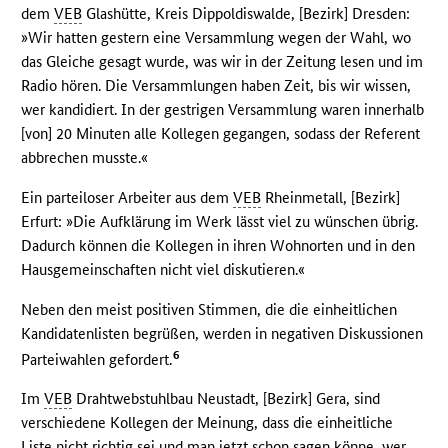
dem
VEB
Glashütte, Kreis Dippoldiswalde, [Bezirk] Dresden:
»Wir hatten gestern eine Versammlung wegen der Wahl, wo
das Gleiche gesagt wurde, was wir in der Zeitung lesen und im
Radio hören. Die Versammlungen haben Zeit, bis wir wissen,
wer kandidiert. In der gestrigen Versammlung waren innerhalb
[von] 20 Minuten alle Kollegen gegangen, sodass der Referent
abbrechen musste.«
Ein parteiloser Arbeiter aus dem
VEB
Rheinmetall, [Bezirk]
Erfurt: »Die Aufklärung im Werk lässt viel zu wünschen übrig.
Dadurch können die Kollegen in ihren Wohnorten und in den
Hausgemeinschaften nicht viel diskutieren.«
Neben den meist positiven Stimmen, die die einheitlichen
Kandidatenlisten begrüßen, werden in negativen Diskussionen
6
Parteiwahlen gefordert.
Im
VEB
Drahtwebstuhlbau Neustadt, [Bezirk] Gera, sind
verschiedene Kollegen der Meinung, dass die einheitliche
Liste nicht richtig sei und man jetzt schon sagen könne, wer