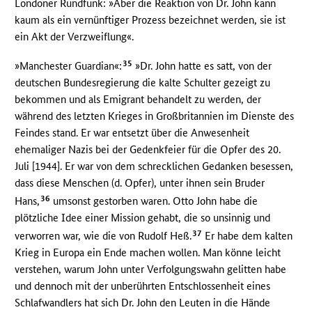
Londoner Rundfunk: »Aber die Reaktion von Dr. John kann
kaum als ein vernünftiger Prozess bezeichnet werden, sie ist
ein Akt der Verzweiflung«.
35
»Manchester Guardian«:
»Dr. John hatte es satt, von der
deutschen Bundesregierung die kalte Schulter gezeigt zu
bekommen und als Emigrant behandelt zu werden, der
während des letzten Krieges in Großbritannien im Dienste des
Feindes stand. Er war entsetzt über die Anwesenheit
ehemaliger Nazis bei der Gedenkfeier für die Opfer des 20.
Juli [1944]. Er war von dem schrecklichen Gedanken besessen,
dass diese Menschen (d. Opfer), unter ihnen sein Bruder
36
Hans,
umsonst gestorben waren. Otto John habe die
plötzliche Idee einer Mission gehabt, die so unsinnig und
37
verworren war, wie die von Rudolf Heß.
Er habe dem kalten
Krieg in Europa ein Ende machen wollen. Man könne leicht
verstehen, warum John unter Verfolgungswahn gelitten habe
und dennoch mit der unberührten Entschlossenheit eines
Schlafwandlers hat sich Dr. John den Leuten in die Hände