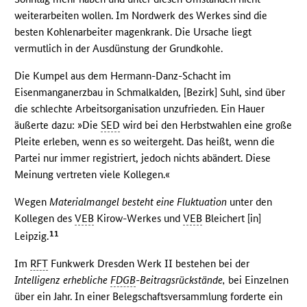
weiterarbeiten wollen. Im Nordwerk des Werkes sind die
besten Kohlenarbeiter magenkrank. Die Ursache liegt
vermutlich in der Ausdünstung der Grundkohle.
Die Kumpel aus dem Hermann-Danz-Schacht im
Eisenmanganerzbau in Schmalkalden, [Bezirk] Suhl, sind über
die schlechte Arbeitsorganisation unzufrieden. Ein Hauer
äußerte dazu: »Die
SED
wird bei den Herbstwahlen eine große
Pleite erleben, wenn es so weitergeht. Das heißt, wenn die
Partei nur immer registriert, jedoch nichts abändert. Diese
Meinung vertreten viele Kollegen.«
Wegen
Materialmangel besteht eine Fluktuation
unter den
Kollegen des
VEB
Kirow-Werkes und
VEB
Bleichert [in]
11
Leipzig.
Im
RFT
Funkwerk Dresden Werk II bestehen bei der
Intelligenz erhebliche
FDGB
-Beitragsrückstände,
bei Einzelnen
über ein Jahr. In einer Belegschaftsversammlung forderte ein