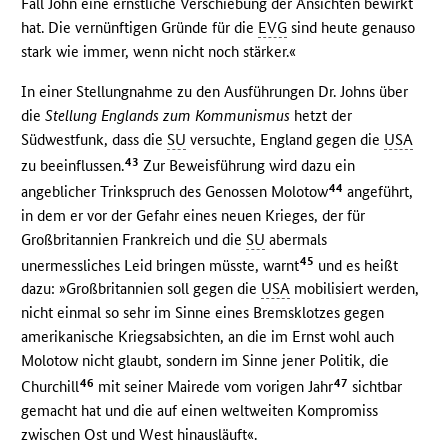
Fall John eine ernstliche Verschiebung der Ansichten bewirkt
hat. Die vernünftigen Gründe für die
EVG
sind heute genauso
stark wie immer, wenn nicht noch stärker.«
In einer Stellungnahme zu den Ausführungen Dr. Johns über
die
Stellung Englands zum Kommunismus
hetzt der
Südwestfunk, dass die
SU
versuchte, England gegen die
USA
43
zu beeinflussen.
Zur Beweisführung wird dazu ein
44
angeblicher Trinkspruch des Genossen Molotow
angeführt,
in dem er vor der Gefahr eines neuen Krieges, der für
Großbritannien Frankreich und die
SU
abermals
45
unermessliches Leid bringen müsste, warnt
und es heißt
dazu: »Großbritannien soll gegen die
USA
mobilisiert werden,
nicht einmal so sehr im Sinne eines Bremsklotzes gegen
amerikanische Kriegsabsichten, an die im Ernst wohl auch
Molotow nicht glaubt, sondern im Sinne jener Politik, die
46
47
Churchill
mit seiner Mairede vom vorigen Jahr
sichtbar
gemacht hat und die auf einen weltweiten Kompromiss
zwischen Ost und West hinausläuft«.